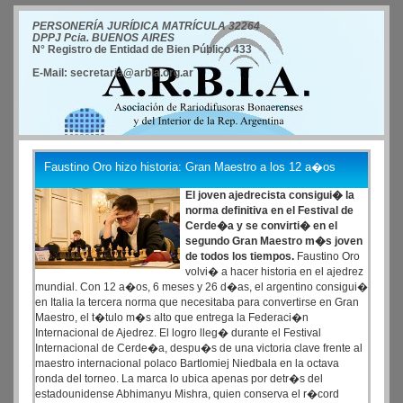
PERSONERÍA JURÍDICA MATRÍCULA 32264
DPPJ Pcia. BUENOS AIRES
N° Registro de Entidad de Bien Público 433
E-Mail: secretaria@arbia.org.ar
Faustino Oro hizo historia: Gran Maestro a los 12 a�os
El joven ajedrecista consigui� la
norma definitiva en el Festival de
Cerde�a y se convirti� en el
segundo Gran Maestro m�s joven
de todos los tiempos.
Faustino Oro
volvi� a hacer historia en el ajedrez
mundial. Con 12 a�os, 6 meses y 26 d�as, el argentino consigui�
en Italia la tercera norma que necesitaba para convertirse en Gran
Maestro, el t�tulo m�s alto que entrega la Federaci�n
Internacional de Ajedrez. El logro lleg� durante el Festival
Internacional de Cerde�a, despu�s de una victoria clave frente al
maestro internacional polaco Bartlomiej Niedbala en la octava
ronda del torneo. La marca lo ubica apenas por detr�s del
estadounidense Abhimanyu Mishra, quien conserva el r�cord