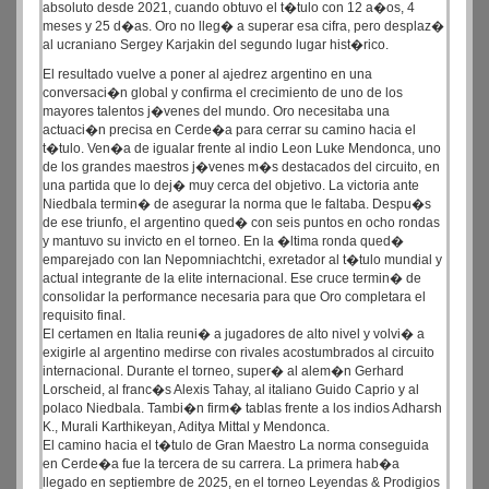
absoluto desde 2021, cuando obtuvo el t�tulo con 12 a�os, 4
meses y 25 d�as. Oro no lleg� a superar esa cifra, pero desplaz�
al ucraniano Sergey Karjakin del segundo lugar hist�rico.
El resultado vuelve a poner al ajedrez argentino en una
conversaci�n global y confirma el crecimiento de uno de los
mayores talentos j�venes del mundo. Oro necesitaba una
actuaci�n precisa en Cerde�a para cerrar su camino hacia el
t�tulo. Ven�a de igualar frente al indio Leon Luke Mendonca, uno
de los grandes maestros j�venes m�s destacados del circuito, en
una partida que lo dej� muy cerca del objetivo. La victoria ante
Niedbala termin� de asegurar la norma que le faltaba. Despu�s
de ese triunfo, el argentino qued� con seis puntos en ocho rondas
y mantuvo su invicto en el torneo. En la �ltima ronda qued�
emparejado con Ian Nepomniachtchi, exretador al t�tulo mundial y
actual integrante de la elite internacional. Ese cruce termin� de
consolidar la performance necesaria para que Oro completara el
requisito final.
El certamen en Italia reuni� a jugadores de alto nivel y volvi� a
exigirle al argentino medirse con rivales acostumbrados al circuito
internacional. Durante el torneo, super� al alem�n Gerhard
Lorscheid, al franc�s Alexis Tahay, al italiano Guido Caprio y al
polaco Niedbala. Tambi�n firm� tablas frente a los indios Adharsh
K., Murali Karthikeyan, Aditya Mittal y Mendonca.
El camino hacia el t�tulo de Gran Maestro La norma conseguida
en Cerde�a fue la tercera de su carrera. La primera hab�a
llegado en septiembre de 2025, en el torneo Leyendas & Prodigios