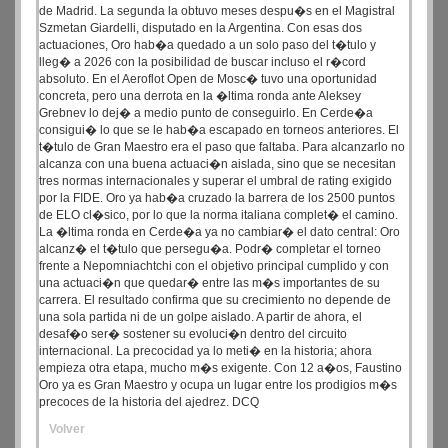
de Madrid. La segunda la obtuvo meses despu�s en el Magistral
Szmetan Giardelli, disputado en la Argentina. Con esas dos
actuaciones, Oro hab�a quedado a un solo paso del t�tulo y
lleg� a 2026 con la posibilidad de buscar incluso el r�cord
absoluto. En el Aeroflot Open de Mosc� tuvo una oportunidad
concreta, pero una derrota en la �ltima ronda ante Aleksey
Grebnev lo dej� a medio punto de conseguirlo. En Cerde�a
consigui� lo que se le hab�a escapado en torneos anteriores. El
t�tulo de Gran Maestro era el paso que faltaba. Para alcanzarlo no
alcanza con una buena actuaci�n aislada, sino que se necesitan
tres normas internacionales y superar el umbral de rating exigido
por la FIDE. Oro ya hab�a cruzado la barrera de los 2500 puntos
de ELO cl�sico, por lo que la norma italiana complet� el camino.
La �ltima ronda en Cerde�a ya no cambiar� el dato central: Oro
alcanz� el t�tulo que persegu�a. Podr� completar el torneo
frente a Nepomniachtchi con el objetivo principal cumplido y con
una actuaci�n que quedar� entre las m�s importantes de su
carrera. El resultado confirma que su crecimiento no depende de
una sola partida ni de un golpe aislado. A partir de ahora, el
desaf�o ser� sostener su evoluci�n dentro del circuito
internacional. La precocidad ya lo meti� en la historia; ahora
empieza otra etapa, mucho m�s exigente. Con 12 a�os, Faustino
Oro ya es Gran Maestro y ocupa un lugar entre los prodigios m�s
precoces de la historia del ajedrez. DCQ
Volver