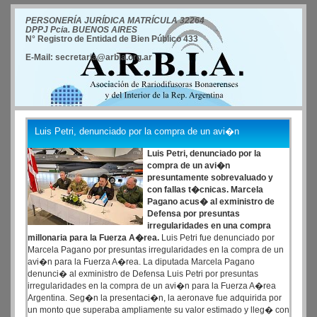
PERSONERÍA JURÍDICA MATRÍCULA 32264
DPPJ Pcia. BUENOS AIRES
N° Registro de Entidad de Bien Público 433
E-Mail: secretaria@arbia.org.ar
Luis Petri, denunciado por la compra de un avi�n
Luis Petri, denunciado por la
compra de un avi�n
presuntamente sobrevaluado y
con fallas t�cnicas. Marcela
Pagano acus� al exministro de
Defensa por presuntas
irregularidades en una compra
millonaria para la Fuerza A�rea.
Luis Petri fue denunciado por
Marcela Pagano por presuntas irregularidades en la compra de un
avi�n para la Fuerza A�rea. La diputada Marcela Pagano
denunci� al exministro de Defensa Luis Petri por presuntas
irregularidades en la compra de un avi�n para la Fuerza A�rea
Argentina. Seg�n la presentaci�n, la aeronave fue adquirida por
un monto que superaba ampliamente su valor estimado y lleg� con