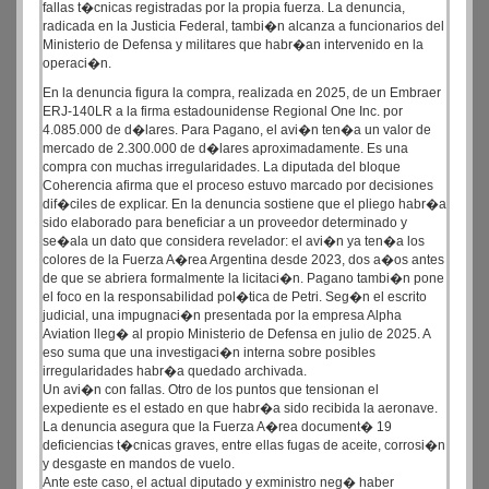
fallas t�cnicas registradas por la propia fuerza. La denuncia,
radicada en la Justicia Federal, tambi�n alcanza a funcionarios del
Ministerio de Defensa y militares que habr�an intervenido en la
operaci�n.
En la denuncia figura la compra, realizada en 2025, de un Embraer
ERJ-140LR a la firma estadounidense Regional One Inc. por
4.085.000 de d�lares. Para Pagano, el avi�n ten�a un valor de
mercado de 2.300.000 de d�lares aproximadamente. Es una
compra con muchas irregularidades. La diputada del bloque
Coherencia afirma que el proceso estuvo marcado por decisiones
dif�ciles de explicar. En la denuncia sostiene que el pliego habr�a
sido elaborado para beneficiar a un proveedor determinado y
se�ala un dato que considera revelador: el avi�n ya ten�a los
colores de la Fuerza A�rea Argentina desde 2023, dos a�os antes
de que se abriera formalmente la licitaci�n. Pagano tambi�n pone
el foco en la responsabilidad pol�tica de Petri. Seg�n el escrito
judicial, una impugnaci�n presentada por la empresa Alpha
Aviation lleg� al propio Ministerio de Defensa en julio de 2025. A
eso suma que una investigaci�n interna sobre posibles
irregularidades habr�a quedado archivada.
Un avi�n con fallas. Otro de los puntos que tensionan el
expediente es el estado en que habr�a sido recibida la aeronave.
La denuncia asegura que la Fuerza A�rea document� 19
deficiencias t�cnicas graves, entre ellas fugas de aceite, corrosi�n
y desgaste en mandos de vuelo.
Ante este caso, el actual diputado y exministro neg� haber