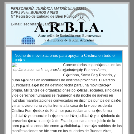
PERSONERÍA JURÍDICA MATRÍCULA 32264
DPPJ Pcia. BUENOS AIRES
N° Registro de Entidad de Bien Público 433
E-Mail: secretaria@arbia.org.ar
Noche de movilizaciones para apoyar a Cristina en todo el
pa�s
Convocatorias espont�neas en las
ciudades de Buenos Aires,
C�rdoba, Santa Fe y Rosario, y
hubo r�plicas en localidades de distintas provincias. El Partido
Justicialista a�n no ha definido fecha para una movilizaci�n
propia. Militantes de organizaciones pol�ticas, sociales, sindicales
y de derechos humanos se reunieron esta noche de jueves en
nutridas manifestaciones convocadas en distintos puntos del pa�s
y mantuvieron una vigilia frente a la casa de la vicepresidenta
Cristina Fern�ndez de Kirchner para reclamar una �reforma
judicial� y denunciar la �persecuci�n judicial� y el �intento de
proscripci�n� a la exjefa de Estado, acusada en el juicio de la
obra p�blica conocido como �Vialidad�.Las m�s nutridas de las
manifestaciones se hicieron en las ciudades de Buenos Aires,