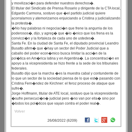
y movilizaci�n para defender nuestros derechos�.
El titular del Sindicato de Prensa Rosario y dirigente de la CTA local,
Edgardo Carmona, sostuvo que �el partido judicial quiere
acorralarnos y atemorizarnos enjuiciando a Cristina y judicializando
la protesta�.
�No hay palabras ni negociaci�n que frene la angurria de los
poderosos�, dijo, y agreg� que �lo �nico que los frena es la
convicci�n y la fortaleza de cada uno de ustedes�.
Santa Fe. En la ciudad de Santa Fe, el diputado provincial Leandro
Busatto afirm� que �hay un sector del Poder Judicial que a
caballo del poder econ�mico busca limitar la acci�n de la
pol�tica en Am�rica latina y en Argentina�. La concentraci�n en
apoyo a la vicepresidenta se hizo frente a la sede de los tribunales
federales.
Busatto dijo que la marcha �es la muestra cabal y contundente de
lo que un sector de la sociedad piensa de lo que est� pasando con
Cristina Fern�ndez de Kirchner: el feroz proceso de ataque que
sufre�.
Jorge Hoffmann, titular de ATE local, sostuvo que la vicepresidenta
�sufre persecuci�n� judicial pero �no van por ella� sino por
�todos los pol�ticos que vayan contra el poder real�.
Volver
26/08/2022 (6209)