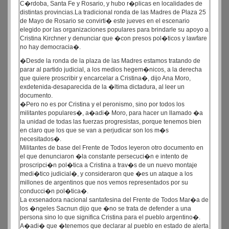
C�rdoba, Santa Fe y Rosario, y hubo r�plicas en localidades de
distintas provincias.La tradicional ronda de las Madres de Plaza 25
de Mayo de Rosario se convirti� este jueves en el escenario
elegido por las organizaciones populares para brindarle su apoyo a
Cristina Kirchner y denunciar que �con presos pol�ticos y lawfare
no hay democracia�.
�Desde la ronda de la plaza de las Madres estamos tratando de
parar al partido judicial, a los medios hegem�nicos, a la derecha
que quiere proscribir y encarcelar a Cristina�, dijo Ana Moro,
exdetenida-desaparecida de la �ltima dictadura, al leer un
documento.
�Pero no es por Cristina y el peronismo, sino por todos los
militantes populares�, a�adi� Moro, para hacer un llamado �a
la unidad de todas las fuerzas progresistas, porque tenemos bien
en claro que los que se van a perjudicar son los m�s
necesitados�.
Militantes de base del Frente de Todos leyeron otro documento en
el que denunciaron �la constante persecuci�n e intento de
proscripci�n pol�tica a Cristina a trav�s de un nuevo montaje
medi�tico judicial�, y consideraron que �es un ataque a los
millones de argentinos que nos vemos representados por su
conducci�n pol�tica�.
La exsenadora nacional santafesina del Frente de Todos Mar�a de
los �ngeles Sacnun dijo que �no se trata de defender a una
persona sino lo que significa Cristina para el pueblo argentino�.
A�adi� que �tenemos que declarar al pueblo en estado de alerta