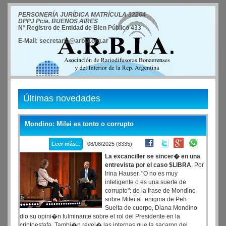
PERSONERÍA JURÍDICA MATRÍCULA 32264
DPPJ Pcia. BUENOS AIRES
N° Registro de Entidad de Bien Público 433
E-Mail: secretaria@arbia.org.ar
Últimas novedades
Mondino: Milei es tonto o corrupto
Leer más...
08/08/2025 (8335)
La excanciller se sincer� en una
entrevista por el caso $LIBRA
. Por
Irina Hauser. "O no es muy
inteligente o es una suerte de
corrupto": de la frase de Mondino
sobre Milei al enigma de Peh .
Suelta de cuerpo, Diana Mondino
dio su opini�n fulminante sobre el rol del Presidente en la
criptoestafa. Tambi�n revel� las internas que la sacaron del