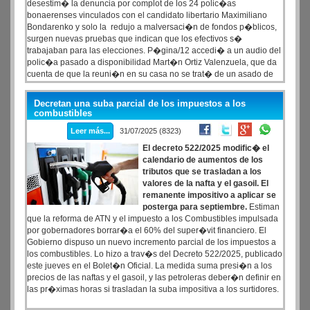
desestim� la denuncia por complot de los 24 polic�as
bonaerenses vinculados con el candidato libertario Maximiliano
Bondarenko y solo la redujo a malversaci�n de fondos p�blicos,
surgen nuevas pruebas que indican que los efectivos s�
trabajaban para las elecciones. P�gina/12 accedi� a un audio del
polic�a pasado a disponibilidad Mart�n Ortiz Valenzuela, que da
cuenta de que la reuni�n en su casa no se trat� de un asado de
camarader�a, como afirm� va a estar Maxi (Bondarenko) y ah�
tenemos que presentar y hacer el desarrollo de todos los trabajos
Decretan una suba parcial de los impuestos a los
que tenemos previstos. La Justicia refuta a Patricia Bullrich: sigue
combustibles
abierta la causa Bondarenko y la denuncia no fue desestimada. La
Leer más...
31/07/2025 (8323)
ministra afirm� que la investigaci�n fue �tirada abajo�. En La
Plata lo niegan.
El decreto 522/2025 modific� el
calendario de aumentos de los
tributos que se trasladan a los
valores de la nafta y el gasoil. El
remanente impositivo a aplicar se
posterga para septiembre.
Estiman
que la reforma de ATN y el impuesto a los Combustibles impulsada
por gobernadores borrar�a el 60% del super�vit financiero. El
Gobierno dispuso un nuevo incremento parcial de los impuestos a
los combustibles. Lo hizo a trav�s del Decreto 522/2025, publicado
este jueves en el Bolet�n Oficial. La medida suma presi�n a los
precios de las naftas y el gasoil, y las petroleras deber�n definir en
las pr�ximas horas si trasladan la suba impositiva a los surtidores.