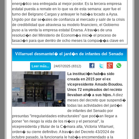
energ�tico sea entregada al mejor postor. Es la tercera empresa
estatal puesta a remate en lo que va de esta semana: ayer fue el
turno del Belgrano Cargas y anteayer le hab�a tocado a Aysa.
Urgido por dar se�ales de confianza al mercado y salir de la crisis
de credibilidad que atraviesa su modelo financiero, el Gobierno
puso a la venta la empresa estatal Enarsa. A trav�s de una
resoluci�n del Ministerio de Econom�a inici� el proceso de
tasaci�n para que dentro de ocho meses la compa��a clave en
el rubro energ�tico pierda sus acciones propias y quede servida al
mejor postor. Se trata de la tercera empresa del Estado que la Casa
Villarruel desmantel� el jard�n de infantes del Senado
Rosada pone a remate en lo que va de esta semana.
Leer más...
24/07/2025 (8312)
La instituci�n hab�a sido
creada en 2015 por el ex
vicepresidente Amado Boudou.
Unos 72 empleados del recinto
llevaban ah� a sus hijos.
A diez
meses del decreto que suspendi�
todas las actividades del jard�n
de infantes del Senado por
presuntas "irregularidades estructurales" que pod�an llegar a
poner "en riesgo la vida de los ni�os y el personal", la
vicepresidenta y titular de la C�mara alta, Victoria Villarruel,
orden� su cierre definitivo. A trav�s del Decreto 43/2024 de
octubre pasado, la funcionaria le hab�a encomendado a la