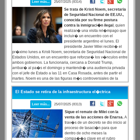
Leer más...
25/07/2025 (8314)
Se trata de Kristi Noem, secretaria
de Seguridad Nacional de EE.UU.,
conocida por su firme postura
contra la inmigraci�n ilegal
, quien
realizar� una visita rel�mpago que
incluir� un encuentro con el
presidente argentino el lunes. El
presidente Javier Milei recibir� el
pr�ximo lunes a Kristi Noem, secretaria de Seguridad Nacional de
Estados Unidos, en un encuentro que reforzar� los v�nculos entre
ambos gobiernos. La funcionaria, cercana a Donald Trump,
arribar� al pa�s el domingo y mantendr� una audiencia privada
con el jefe de Estado a las 11 en Casa Rosada, antes de partir el
martes. Noem es una de las figuras m�s controversiales de la
administraci�n republicana debido a su enfoque restrictivo en
materia migratoria. Antes de asumir su cargo actual en enero de
El Estado se retira de la infraestructura el�ctrica
este a�o, fue gobernadora de Dakota del Sur y congresista, donde
consolid� una reputaci�n como defensora de pol�ticas de
Leer más...
25/07/2025 (8313)
seguridad fronteriza y persecuci�n a los inmigrantes.
Sigue el remate de Milei con la
venta de las acciones de Enarsa.
A
trav�s de un decreto se dio inicio al
proceso de tasaci�n para que
dentro de ocho meses la
compa��a clave en el rubro