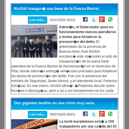
Kicillof inaugur� una base de la Fuerza Barrial
Leer más...
31/07/2025 (8322)
Adem�s, el Gobernador puso en
funcionamiento nuevos patrulleros
y motos para fortalecer la
prevenci�n del delito.
El
gobernador de la provincia de
Buenos Aires, Axel Kicillof,
encabez� este mi�rcoles el acto de
inauguraci�n de la nueva base
operativa de la Fuerza Barrial de Aproximaci�n en el municipio de
Pilar, donde adem�s entreg� veh�culos policiales para fortalecer
las tareas de prevenci�n del delito. Fue con la presencia del
ministro de Seguridad, Javier Alonso; y el intendente local, Federico
Ach�val. En ese marco, Kicillof afirm�: �Podemos discutir sobre
teor�as e ideolog�as, pero a las y los bonaerenses se los cuida
con inversi�n y con un Estado que est� presente en todos los
barrios de la provincia�
Dos gigantes textiles en una crisis muy seria
Leer más...
30/07/2025 (8321)
La textil marplatense ech� a 150
trabajadores por una ca�da del 25