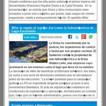
Hoppin sostienen que fue ella quien autoriz� el primer ingreso del
desarrollador financiero Hayden Davis a la Casa Rosada. En la
presentaci�n, se solicita que Davis y otros involucrados sean
enviados a juicio oral y p�blico por jurado, bajo cargos de crimen
organizado, estafa y enriquecimiento il�cito. El apellido Milei
aparece mencionado m�s de 50 veces, ya que, seg�n los
letrados, �el inter�s de los inversores, el volumen de operaciones
Milei le regalo al ingl�s Joe Lewis la hidroel�ctrica de
y el precio aumentaron en respuesta al anuncio (por el posteo en X)
Lago Escondido
del presidente Milei�.
Leer más...
30/07/2025 (8319)
La firma es cuestionada por la
justicia, los organismos de control
y hasta por sus propios vecinos. El
Gobierno cedi� la propiedad de
una hidroel�ctrica a la firma
Hidden Lake, una empresa cuyo
prontuario es tan extenso como el lago que lleva en su nombre
.
La decisi�n de Milei de beneficiar al billonario brit�nico Joe lewis,
se suma a una serie de decisiones similares que se precipitaron
antes de las elecciones. "La est�n juntando para la campa�a",
grafic� a LPO un importante dirigente pol�tico al tanto d elos
movimientos libertarios. El acta de adjudicaci�n establece las
condiciones de explotaci�n y operaci�n, formalizando un contrato
que, m�s que un tr�mite administrativo, parece una iron�a de la
realidad: el Estado entregando una represa de forma directa a una
firma cuestionada por la justicia
Fuerte reclamo a Netanyahu