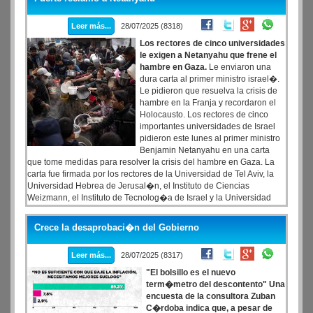
Leer más...
28/07/2025 (8318)
Los rectores de cinco universidades
le exigen a Netanyahu que frene el
hambre en Gaza.
Le enviaron una
dura carta al primer ministro israel�.
Le pidieron que resuelva la crisis de
hambre en la Franja y recordaron el
Holocausto. Los rectores de cinco
importantes universidades de Israel
pidieron este lunes al primer ministro
Benjamin Netanyahu en una carta
que tome medidas para resolver la crisis del hambre en Gaza. La
carta fue firmada por los rectores de la Universidad de Tel Aviv, la
Universidad Hebrea de Jerusal�n, el Instituto de Ciencias
Weizmann, el Instituto de Tecnolog�a de Israel y la Universidad
Abierta de Israel. Los cinco pidieron a Netanyahu que instruya al
ej�rcito israel� y a otras fuerzas de seguridad a �intensificar sus
Crece la desaprobaci�n del Gobierno
esfuerzos, independientemente de la gran responsabilidad de
Ham�s y otros factores, para resolver el terrible problema del
Leer más...
28/07/2025 (8317)
hambre que prevalece en Gaza
"El bolsillo es el nuevo
term�metro del descontento" Una
encuesta de la consultora Zuban
C�rdoba indica que, a pesar de