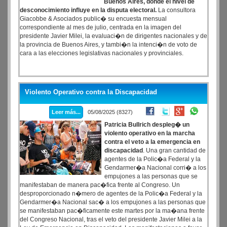
Buenos Aires, donde el nivel de
desconocimiento influye en la disputa electoral.
La consultora
Giacobbe & Asociados public� su encuesta mensual
correspondiente al mes de julio, centrada en la imagen del
presidente Javier Milei, la evaluaci�n de dirigentes nacionales y de
la provincia de Buenos Aires, y tambi�n la intenci�n de voto de
cara a las elecciones legislativas nacionales y provinciales.
Violento Operativo contra la Discapacidad
Leer más...
05/08/2025 (8327)
Patricia Bullrich despleg� un
violento operativo en la marcha
contra el veto a la emergencia en
discapacidad
. Una gran cantidad de
agentes de la Polic�a Federal y la
Gendarmer�a Nacional corri� a los
empujones a las personas que se
manifestaban de manera pac�fica frente al Congreso. Un
desproporcionado n�mero de agentes de la Polic�a Federal y la
Gendarmer�a Nacional sac� a los empujones a las personas que
se manifestaban pac�ficamente este martes por la ma�ana frente
del Congreso Nacional, tras el veto del presidente Javier Milei a la