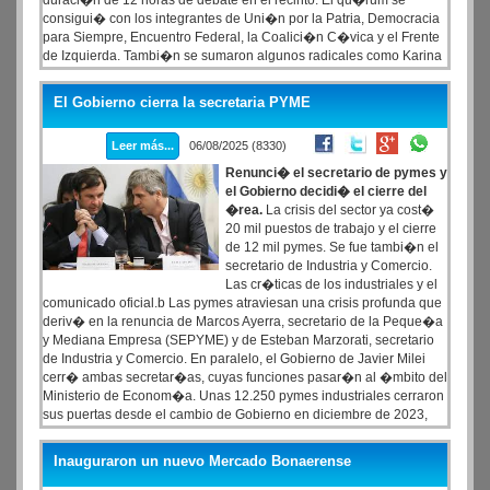
duraci�n de 12 horas de debate en el recinto. El qu�rum se
consigui� con los integrantes de Uni�n por la Patria, Democracia
para Siempre, Encuentro Federal, la Coalici�n C�vica y el Frente
de Izquierda. Tambi�n se sumaron algunos radicales como Karina
Banfi, Mart�n Tetaz, la santacruce�a Roxana Reyes, Fabio
Quetglas, Julio Cobos, la cordobesa Gabriela Brouwer de Koning y
El Gobierno cierra la secretaria PYME
el tucumano Roberto S�nchez.
Leer más...
06/08/2025 (8330)
Renunci� el secretario de pymes y
el Gobierno decidi� el cierre del
�rea.
La crisis del sector ya cost�
20 mil puestos de trabajo y el cierre
de 12 mil pymes. Se fue tambi�n el
secretario de Industria y Comercio.
Las cr�ticas de los industriales y el
comunicado oficial.b Las pymes atraviesan una crisis profunda que
deriv� en la renuncia de Marcos Ayerra, secretario de la Peque�a
y Mediana Empresa (SEPYME) y de Esteban Marzorati, secretario
de Industria y Comercio. En paralelo, el Gobierno de Javier Milei
cerr� ambas secretar�as, cuyas funciones pasar�n al �mbito del
Ministerio de Econom�a. Unas 12.250 pymes industriales cerraron
sus puertas desde el cambio de Gobierno en diciembre de 2023,
precis� el Observatorio IPA, de la asociaci�n Industriales Pymes
Argentinos (IPA), con datos de la Superintendencia de Riesgos de
Inauguraron un nuevo Mercado Bonaerense
Trabajo (SRT).