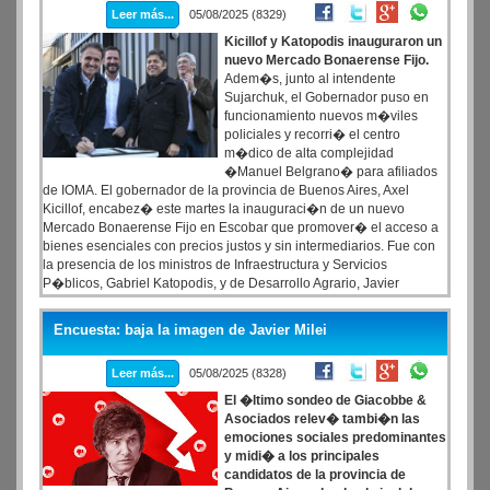
Leer más...
05/08/2025 (8329)
Kicillof y Katopodis inauguraron un
nuevo Mercado Bonaerense Fijo.
Adem�s, junto al intendente
Sujarchuk, el Gobernador puso en
funcionamiento nuevos m�viles
policiales y recorri� el centro
m�dico de alta complejidad
�Manuel Belgrano� para afiliados
de IOMA. El gobernador de la provincia de Buenos Aires, Axel
Kicillof, encabez� este martes la inauguraci�n de un nuevo
Mercado Bonaerense Fijo en Escobar que promover� el acceso a
bienes esenciales con precios justos y sin intermediarios. Fue con
la presencia de los ministros de Infraestructura y Servicios
P�blicos, Gabriel Katopodis, y de Desarrollo Agrario, Javier
Rodr�guez; y el intendente local, Ariel Sujarchuk. En ese marco,
Kicillof destac� que �a�n en situaciones adversas, en la
Encuesta: baja la imagen de Javier Milei
provincia de Buenos Aires seguimos llevando adelante las
pol�ticas p�blicas que promueven la producci�n y el trabajo�.
Leer más...
05/08/2025 (8328)
El �ltimo sondeo de Giacobbe &
Asociados relev� tambi�n las
emociones sociales predominantes
y midi� a los principales
candidatos de la provincia de