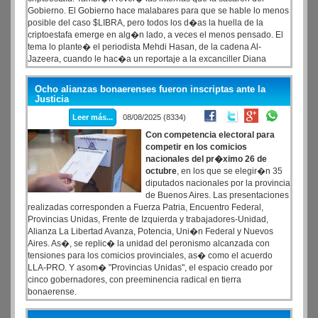
Gobierno. El Gobierno hace malabares para que se hable lo menos
posible del caso $LIBRA, pero todos los d�as la huella de la
criptoestafa emerge en alg�n lado, a veces el menos pensado. El
tema lo plante� el periodista Mehdi Hasan, de la cadena Al-
Jazeera, cuando le hac�a un reportaje a la excanciller Diana
Mondino. Despu�s de nueve meses de bajo perfil tras su renuncia,
la exfuncionaria dijo que Javier Milei "no deber�a haber tuiteado"
Ocho alianzas bonaerenses fueron inscriptas ante la
el enlace para invitar a invertir en la criptomoneda.
Justicia
Leer más...
08/08/2025 (8334)
Con competencia electoral para
competir en los comicios
nacionales del pr�ximo 26 de
octubre
, en los que se elegir�n 35
diputados nacionales por la provincia
de Buenos Aires. Las presentaciones
realizadas corresponden a Fuerza Patria, Encuentro Federal,
Provincias Unidas, Frente de Izquierda y trabajadores-Unidad,
Alianza La Libertad Avanza, Potencia, Uni�n Federal y Nuevos
Aires. As�, se replic� la unidad del peronismo alcanzada con
tensiones para los comicios provinciales, as� como el acuerdo
LLA-PRO. Y asom� "Provincias Unidas", el espacio creado por
cinco gobernadores, con preeminencia radical en tierra
bonaerense.