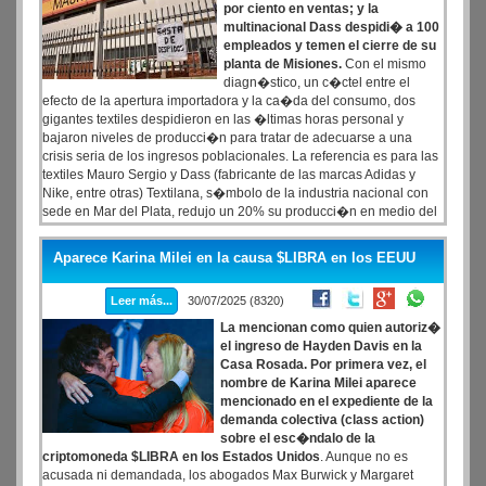
por ciento en ventas; y la
multinacional Dass despidi� a 100
empleados y temen el cierre de su
planta de Misiones.
Con el mismo
diagn�stico, un c�ctel entre el
efecto de la apertura importadora y la ca�da del consumo, dos
gigantes textiles despidieron en las �ltimas horas personal y
bajaron niveles de producci�n para tratar de adecuarse a una
crisis seria de los ingresos poblacionales. La referencia es para las
textiles Mauro Sergio y Dass (fabricante de las marcas Adidas y
Nike, entre otras) Textilana, s�mbolo de la industria nacional con
sede en Mar del Plata, redujo un 20% su producci�n en medio del
derrumbe del consumo, despidos masivos y la avanzada de las
importaciones. Ya cerraron 68 pymes textiles en lo que va del a�o.
Aparece Karina Milei en la causa $LIBRA en los EEUU
La emblem�tica marca Mauro Sergio, s�mbolo de la producci�n
textil nacional, enfrenta una de sus peores crisis.
Leer más...
30/07/2025 (8320)
La mencionan como quien autoriz�
el ingreso de Hayden Davis en la
Casa Rosada. Por primera vez, el
nombre de Karina Milei aparece
mencionado en el expediente de la
demanda colectiva (class action)
sobre el esc�ndalo de la
criptomoneda $LIBRA en los Estados Unidos
. Aunque no es
acusada ni demandada, los abogados Max Burwick y Margaret