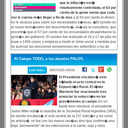
que la inflaci�n est�
relativamente controlada, el 63 por
ciento de la gente siente que cada
vez le cuesta m�s llegar a fin de mes
y al 54 por ciento el dinero
no le alcanza para cubrir sus necesidades b�sicas. �El bolsillo es
el nuevo term�metro del descontento�, se�ala la consultora, que
encontr� que el 57 por ciento de los encuestados desaprobaron la
gesti�n del gobierno. El sondeo fue realizado el 16 y 17 de julio en
base a 1400 casos, y empieza a medir el clima social a medida que
se acercan las elecciones bonaerenses (en setiembre) y las de
legisladores nacionales (en octubre).
Al Campo TODO, a los abuelos PALOS.
Leer más...
26/07/2025 (8316)
El Presidente encabez� este
s�bado el acto central en la
Exposici�n Rural. El l�der
libertario fue ovacionado tras
anunciar la reducci�n en los
grav�menes al campo.
En un
fuerte tono electoral, el presidente
Javier Milei visit� la muestra de la Sociedad Rural Argentina (SRA),
en donde encabez� el acto central de la 137 edici�n y, tal como
se anticip�, no fue con las manos vac�as sino que confirm� una
baja "permanente" de las retenciones a la carne, soja y otros