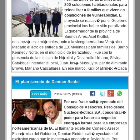
300 soluciones habitacionales para
relocalizar a familias que viven en
condiciones de vulnerabilidad.
El
proyecto se reactiv� por el Gobierno
provincial tras haber sido paralizado.
El gobernador de la provincia de
Buenos Aires, Axel Kicillof,
encabez� este mi�rcoles junto a la vicegobernadora Ver�nica
Magario el acto de entrega de 110 viviendas para familias del Barrio
Kennedy Norte, en el municipio de Berazategui. Fue con la
presencia de la ministra de H�bitat y Desarrollo Urbano, Silvina
Batakis; el intendente local, Juan Jos� Mussi, y su par de Almirante
Brown, Mariano Cascallares. En ese marco, Kicillof afirm�: �Cada
una de estas viviendas cuenta una historia de esperanza, de
abandono y de reconstrucci�n: despu�s de haber sido
El plan secreto de Demian Reidel
paralizadas por la derecha y vandalizadas, hicimos un gran
esfuerzo para reactivar las obras y que hoy se transformen en un
Leer más...
23/07/2025 (8309)
acto de dignidad para nuestro pueblo�.
Por una frase sali� eyectado del
Consejo de Asesores. Pero desde
Nucleoel�ctrica S.A. concentrar�
poder para hacer su negocio:
energ�a barata para las empresas
norteamericanas de IA.
El flamante exjefe del Consejo Asesor
Econ�mico del Gobierno, Demian Reidel, sali� eyectado del
exclusivo cargo que lo manten�a apegado a Javier Milei. Por: