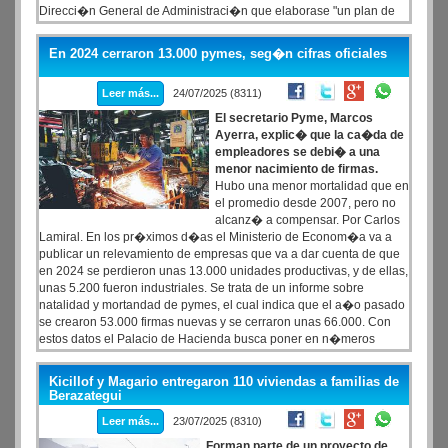
Direcci�n General de Administraci�n que elaborase "un plan de
acci�n para la subsanaci�n de las observaciones edilicias" de la
guarder�a, se�aladas por la Direcci�n de Obras y
En 2024 cerraron 13.000 pymes, seg�n cifras oficiales
Mantenimiento.
Leer más...
24/07/2025 (8311)
El secretario Pyme, Marcos
Ayerra, explic� que la ca�da de
empleadores se debi� a una
menor nacimiento de firmas.
Hubo una menor mortalidad que en
el promedio desde 2007, pero no
alcanz� a compensar. Por Carlos
Lamiral. En los pr�ximos d�as el Ministerio de Econom�a va a
publicar un relevamiento de empresas que va a dar cuenta de que
en 2024 se perdieron unas 13.000 unidades productivas, y de ellas,
unas 5.200 fueron industriales. Se trata de un informe sobre
natalidad y mortandad de pymes, el cual indica que el a�o pasado
se crearon 53.000 firmas nuevas y se cerraron unas 66.000. Con
estos datos el Palacio de Hacienda busca poner en n�meros
concretos esta realidad, ante la aparici�n de diferentes trabajos de
analistas realizados en base a datos del Sistema Integrado
Kicillof y Magario entregaron 110 viviendas a familias de
Previsional Argentina (SIPA) o de la superintendencia de Riesgos
Berazategui
del Trabajo (SRT).
Leer más...
23/07/2025 (8310)
Forman parte de un proyecto de