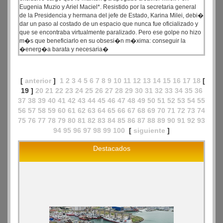
Eugenia Muzio y Ariel Maciel*. Resistido por la secretaria general
de la Presidencia y hermana del jefe de Estado, Karina Milei, debi�
dar un paso al costado de un espacio que nunca fue oficializado y
que se encontraba virtualmente paralizado. Pero ese golpe no hizo
m�s que beneficiarlo en su obsesi�n m�xima: conseguir la
�energ�a barata y necesaria�
[
anterior
]
1
2
3
4
5
6
7
8
9
10
11
12
13
14
15
16
17
18
[
19 ]
20
21
22
23
24
25
26
27
28
29
30
31
32
33
34
35
36
37
38
39
40
41
42
43
44
45
46
47
48
49
50
51
52
53
54
55
56
57
58
59
60
61
62
63
64
65
66
67
68
69
70
71
72
73
74
75
76
77
78
79
80
81
82
83
84
85
86
87
88
89
90
91
92
93
94
95
96
97
98
99
100
[
siguiente
]
Destacados