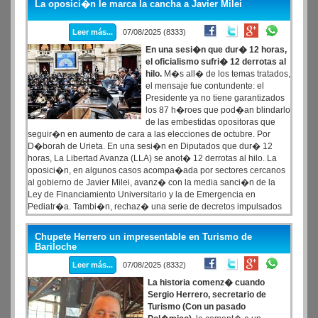
La oposici�n le marca la cancha a Javier Milei
Leer más...
07/08/2025 (8333)
En una sesi�n que dur� 12 horas,
el oficialismo sufri� 12 derrotas al
hilo.
M�s all� de los temas tratados,
el mensaje fue contundente: el
Presidente ya no tiene garantizados
los 87 h�roes que pod�an blindarlo
de las embestidas opositoras que
seguir�n en aumento de cara a las elecciones de octubre. Por
D�borah de Urieta. En una sesi�n en Diputados que dur� 12
horas, La Libertad Avanza (LLA) se anot� 12 derrotas al hilo. La
oposici�n, en algunos casos acompa�ada por sectores cercanos
al gobierno de Javier Milei, avanz� con la media sanci�n de la
Ley de Financiamiento Universitario y la de Emergencia en
Pediatr�a. Tambi�n, rechaz� una serie de decretos impulsados
por el presidente Javier Milei y forz� los tratamientos en comisi�n
de varios proyectos. M�s all� de los temas tratados, el mensaje de
Chupete Herrero un impresentable en Turismo de
la sesi�n fue contundente: el Presidente ya no cuenta con los 87
Bariloche
h�roes que pod�an blindarlo de las embestidas opositoras que,
Leer más...
07/08/2025 (8332)
de cara a los comicios de octubre, seguir�n in crescendo.
La historia comenz� cuando
Sergio Herrero, secretario de
Turismo (Con un pasado