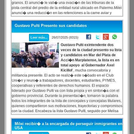
granos. El anunci� le vali� una ovaci�n de las tribunas de la
pista central del predio de la entidad rural ubicado en Palermo.Milei
anunci� una reducci�n en las retenciones a la carne aviar y
vacuna del 6,75% al 5%; al ma�z, del 12% al 9,5%; al sorgo de
12% a 9,5%; al girasol de 7% y 5% al 5,5% y 4%; a la soja del 33%
Gustavo Pulti Presento sus candidatos
al 26% y a sus subproductos de 31% a 24,5%
Leer más...
26/07/2025 (8315)
Gustavo Pulti exintendente dos
veces de la ciudad presento su lista
y candidatos en Mar del Plata de
Acci�n Marplatense, la lista es en
total apoyo al Gobernador Axel
Kicillof
, mucha convocatoria y
militancia presente. El acto se realiz� este s�bado en el Club
Uni�n y reuni� a trabajadores, docentes, estudiantes, PYMES,
cooperativas y referentes de derechos humanos. El espacio
liderado por Gustavo Pulti va con lista propia y en sinton�a con el
gobierno provincial. Durante la presentaci�n, tomaron la palabra
todos los integrantes de la lista de concejales y concejalas titulares,
quienes compartieron sus motivaciones, trayectorias y compromisos
con la ciudad. Encabeza la lista Gustavo Pulti, seguido por Melisa
Centuri�n, Ra�l Calamante, Natalin Giovanetoni, Santiago
Guti�rrez, Mar�a Elizabeth Constancio, Sergio Salinas Porto,
Milei recibir� a la encargada de perseguir inmigrantes en
Emilce Rodr�guez, Gonzalo Al�, Jorgelina Porta, Yamil Assan y
USA
Camila Garcilazo.