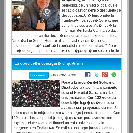
Pol�mico)
, le coment� a un
periodista de un medio local que el
espacio gastron�mico del puerto se
desocupaba. All� funcionaba la
Fundaci�n San Jos� Obrero, que
tiene fines sociales. As� lleg� la
informaci�n hasta Camila Soldati,
quien junto a su familia decidi� presentarse para explotar el lugar.
"Un d�a fue Sergio Herrero al canal viste, y cont� que se
desocupaba ac�", explic� la periodista al ser consultada". Pero
aqu� emerge la primera controversia: �por qu� un secretario de
Turismo va a un canal de televisi�n espec�fico para comunicar
que se libera un espacio p�blico? �De d�nde surge esa potestad
La oposici�n consigui� el qu�rum
para decidir qui�n accede a la explotaci�n de un bien que
pertenece a todos los barilochenses? La pregunta no es menor:
Leer más...
06/08/2025 (8331)
�por qu� no d�rselo a periodistas de otro medio, a un vecino
cualquiera, o a una fundaci�n? �Qu� criterios se utilizaron para
Pese a la presi�n del Gobierno,
esta selecci�n?
Diputados trata el financiamiento
para el Hospital Garrahan y las
universidades. Con 132 votos, la
oposici�n logr� qu�rum para
avanzar con proyectos claves.
Se
estima que este mi�rcoles ser� una larga jornada de debate. Con
132 diputados, la oposici�n logr� qu�rum para avanzar con
proyectos claves como el financiamiento universitario y la
emergencia en Pediatr�a. Se estima una larga jornada con una