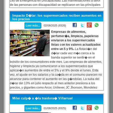
Ley de Emergencia en Discapacidad. Las manifestaciones a favor
de las personas con discapacidad se replicaron en las principales
ciudades del pa�s. "�Sab�s que me da m�s miedo? Que mi hijo
se quede sin su escuela especial y sus terapias a que me pegue un
Impacto D�lar: los supermercados reciben aumentos en
polic�a
los precios
Leer más...
02/08/2025 (8326)
Empresas de alimentos,
perfumer�a, limpieza, papeleras
enviaron a los supermercados
listas con los valores actualizados
entre un 5 y 9%.
La flotaci�n del
d�lar cada vez m�s cerca a la
banda superior se sentir� en el
bolsillo de los consumidores este mes. Las empresas de alimentos,
higiene y limpieza ya comunicaron a los supermercados que
aplicar�n aumentos de entre el 5% y el 9% desde el lunes. Esta
vez, el ajuste en los salarios y la ca�da en el consumo parecen no
alcanzar para contener el aumento en las g�ndolas. La suba del
d�lar del 13% en julio respecto al mes anterior presiona a los
precios, y gigantes como Arcor, Unilever, JC Jhonson, Mondelez
pasaron sus listas actualizadas.
Milei culp� a �la traidora� Villarruel
Leer más...
01/08/2025 (8325)