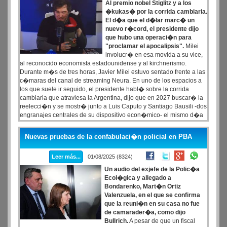
Al premio nobel Stiglitz y a los
�kukas� por la corrida cambiaria.
El d�a que el d�lar marc� un
nuevo r�cord, el presidente dijo
que hubo una operaci�n para
"proclamar el apocalipsis".
Milei
involucr� en esa movida a su vice,
al reconocido economista estadounidense y al kirchnerismo.
Durante m�s de tres horas, Javier Milei estuvo sentado frente a las
c�maras del canal de streaming Neura. En uno de los espacios a
los que suele ir seguido, el presidente habl� sobre la corrida
cambiaria que atraviesa la Argentina, dijo que en 2027 buscar� la
reelecci�n y se mostr� junto a Luis Caputo y Santiago Bausili -dos
engranajes centrales de su dispositivo econ�mico- el mismo d�a
que el d�lar lleg� al r�cord de los 1380 pesos.
Nuevas pruebas de la confabulaci�n policial en PBA
Leer más...
01/08/2025 (8324)
Un audio del exjefe de la Polic�a
Ecol�gica y allegado a
Bondarenko, Mart�n Ortiz
Valenzuela, en el que se confirma
que la reuni�n en su casa no fue
de camarader�a, como dijo
Bullrich.
A pesar de que un fiscal