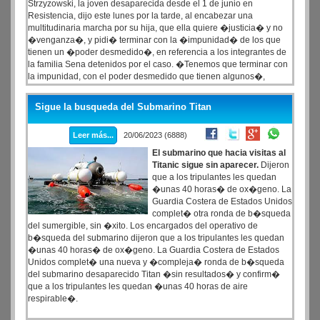
Strzyzowski, la joven desaparecida desde el 1 de junio en
Resistencia, dijo este lunes por la tarde, al encabezar una
multitudinaria marcha por su hija, que ella quiere �justicia� y no
�venganza�, y pidi� terminar con la �impunidad� de los que
tienen un �poder desmedido�, en referencia a los integrantes de
la familia Sena detenidos por el caso. �Tenemos que terminar con
la impunidad, con el poder desmedido que tienen algunos�,
afirm� la mujer ante unas tres mil personas reunidas en la plaza 25
de Mayo de la capital chaque�a y aclar�: �Yo quiero justicia, no
Sigue la busqueda del Submarino Titan
quiero venganza.�
Leer más...
20/06/2023 (6888)
E
l submarino que hacia visitas al
Titanic sigue sin aparecer.
Dijeron
que a los tripulantes les quedan
�unas 40 horas� de ox�geno. La
Guardia Costera de Estados Unidos
complet� otra ronda de b�squeda
del sumergible, sin �xito. Los encargados del operativo de
b�squeda del submarino dijeron que a los tripulantes les quedan
�unas 40 horas� de ox�geno. La Guardia Costera de Estados
Unidos complet� una nueva y �compleja� ronda de b�squeda
del submarino desaparecido Titan �sin resultados� y confirm�
que a los tripulantes les quedan �unas 40 horas de aire
respirable�.