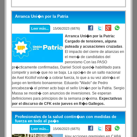
Arranca Uni�n por la Patria
Leer más...
15/06/2023 (6876)
Arranca Uni�n por la Patria:
Cargado de tensiones, alguna
puteada y acusaciones cruzadas
.
El impacto del cierre de alianzas en
el men� de candidatos del
peronismo Con las PASO
pr�cticamente confirmadas, Daniel Scioli qued� habilitado para
competir y avis� que no se baja. La opci�n de un salto nacional
de Axel Kicillof volvi� a cobrar fuerza, lo que a su vez abrir�a el
juego en territorio bonaerense. Eduardo "Wado" de Pedro
encabezar� el primer acto bajo el sello Uni�n por la Patria. Sergio
Massa se mostr� con anuncios de inversiones. Se esperan
definiciones para principios de la semana pr�xima.
Expectativas
por el discurso de CFK este jueves en R�o Gallegos.
Profesionales de la salud contin�an con medidas de
fuerza en todo el pa�s
Leer más...
15/06/2023 (6875)
Hay acciones gremiales en CABA,