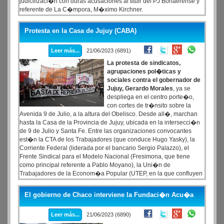
judicilizaci�n con duras acusaciones al titulr del PJ Bonaerense y
referente de La C�mpora, M�ximo Kirchner.
Protesta en la Casa de Jujuy (CABA)
Leer más...
21/06/2023 (6891)
La protesta de sindicatos,
agrupaciones pol�ticas y
sociales contra el gobernador de
Jujuy, Gerardo Morales
, ya se
despliega en el centro porte�o,
con cortes de tr�nsito sobre la
Avenida 9 de Julio, a la altura del Obelisco. Desde all�, marchan
hasta la Casa de la Provincia de Jujuy, ubicada en la intersecci�n
de 9 de Julio y Santa Fe. Entre las organizaciones convocantes
est�n la CTA de los Trabajadores (que conduce Hugo Yasky), la
Corriente Federal (liderada por el bancario Sergio Palazzo), el
Frente Sindical para el Modelo Nacional (Fresimona, que tiene
como principal referente a Pablo Moyano), la Uni�n de
Trabajadores de la Econom�a Popular (UTEP, en la que confluyen
el Movimiento Evita, la Corriente Clasista y Combativa, Barrios de
Pie, y el MTE, de Juan Grabois, entre otros).
El gobierno de Chaco interviene la Fundaci�n Acu�a
Leer más...
21/06/2023 (6890)