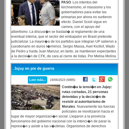
PASO
. Los intentos del
kirchnerismo, el massismo y los
gobernadores para evitar las
primarias por ahora no surtieron
efecto. Daniel Scioli sigue en
carrera, con el apoyo del
albertismo. La discusi�n se traslad� al reglamento de una
eventual interna, que el sector del embajador en Brasil pretende
judicializar. La mayor�a de los partidos que integran UP salieron a
cuestionarlo en duros t�rminos. Sergio Massa, Axel Kicillof, Wado
de Pedro y hasta Juan Manzur, en tanto, se mantienen expectantes
a la decisi�n de CFK, de cara al cierre de listas. Por Melisa Molina
A tan solo cinco d�as del cierre de listas, crece la tensi�n en el
oficialismo por la presi�n que est� ejerciendo el embajador en
Jujuy en pie de guerra
Brasil, Daniel Scioli, para presentarse en las PASO.
Leer más...
19/06/2023 (6885)
Contin�a la tensi�n en Jujuy:
rutas cortadas, 21 personas
detenidas y la decisi�n de
resistir al autoritarismo de
Morales
. Nuevamente las fuerzas
policiales se movilizaron hacia el
lugar de mayor organizaci�n social. Llegaron a la provincia
funcionarios del gobierno nacional con la intenci�n de parar la
represi�n y asistir a las v�ctimas. Organismos de derechos