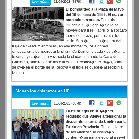
Leer más...
16/06/2023 (6879)
El bombardeo a la Plaza de Mayo
del 16 de junio de 1955
. El mayor
atentado terrorista.
Por Luis
Bruschtein- �Despu�s ella se
movi� para irse. Fabricio la sostuvo
fuerte del brazo, por encima del
codo. Sent�a la tela �spera del
traje de tweed. Y entonces, en ese momento, los aviones
empezaron a bombardear la plaza. Ca�an en picada y volv�an a
levantar y ca�an otra vez hacia la ciudad, rozando la Casa de
Gobierno, ametrallando las calles. Una explosi�n extra�a, sorda,
se oy� en el borde de la Recova y el trole se quebr� al recibir la
bomba.
Siguen los chispazos en UP
Leer más...
16/06/2023 (6878)
La estrategia de la �I�: el
requisito que vuelve a tensionar la
discusi�n interna de Uni�n por la
Patria en Provincia.
Tras el cierre
de las alianzas, la coalici�n
conform� su junta electoral a nivel