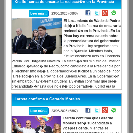
Kicillof cerca de encarar la reelecci�n en la Provincia
Leer más...
23/06/2023 (6898)
El lanzamiento de Wado de Pedro
dej� a Kicillof cerca de encarar la
reelecci�n en la Provincia. En La
Plata hay extrema cautela sobre
la precandidatura del gobernador
en Provincia.
Hay negociaciones
por la f�rmula. Mientras tanto,
Kicillof encabeza acto en Florencio
Varela. Por: Jorgelina Naveiro. La elecci�n del ministro del Interior,
Eduardo �Wado� de Pedro, como candidato a la Presidencia por
el kirchnerismo dej� al gobernador Axel Kicillof a un paso de ir por
la reelecci�n en la provincia de Buenos Aires. En la Gobernaci�n,
sin embargo, hay extrema prudencia y evitan confirmar que ser�
precandidato �hasta que no est� todo cerrado�. Kicillof era la
carta presidenciable m�s fuerte del espacio por su caudal de votos
y la versi�n de que ir�a a Naci�n en las �ltimas semanas
Larreta confirma a Gerardo Morales
creci� con fuerza, empujada por La C�mpora.
Leer más...
23/06/2023 (6897)
Larreta confirma que Gerardo
Morales ser� su candidato a
vicepresidente
. Mientras se