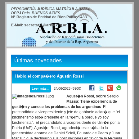
PERSONERÍA JURÍDICA MATRÍCULA 32264
DPPJ Pcia. BUENOS AIRES
N° Registro de Entidad de Bien Público 433
E-Mail: secretaria@arbia.org.ar
Últimas novedades
Hablo el compa�ero Agustin Rossi
Leer más...
24/06/2023 (6900)
Agust�n Rossi, sobre Sergio
Massa: Tiene experiencia de
gesti�n y conoce los problemas de los argentinos
. El
precandidato a vicepresidente y jefe de gabinete aclar� que "el
kirchnerismo est� presente en la f�rmula porque yo soy
kirchnerista". El precandidato a vicepresidente de Uni�n por la
Patria (UxP), Agust�n Rossi, agradeci� este s�bado la
generosidad enorme de Daniel Scioli, Eduardo de Pedro y Juan
Manzur, que declinaron sus postulaciones en favor de la f�rmula