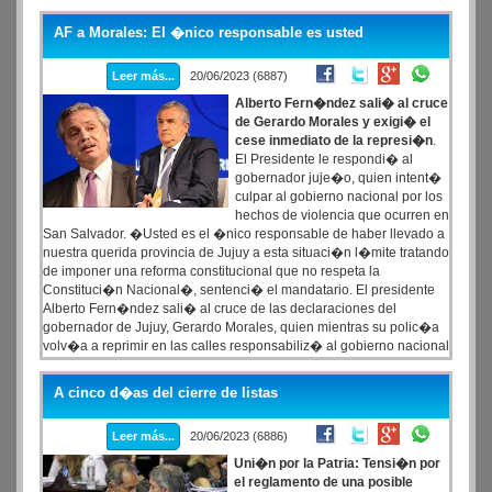
AF a Morales: El �nico responsable es usted
Leer más...
20/06/2023 (6887)
Alberto Fern�ndez sali� al cruce
de Gerardo Morales y exigi� el
cese inmediato de la represi�n
.
El Presidente le respondi� al
gobernador juje�o, quien intent�
culpar al gobierno nacional por los
hechos de violencia que ocurren en
San Salvador. �Usted es el �nico responsable de haber llevado a
nuestra querida provincia de Jujuy a esta situaci�n l�mite tratando
de imponer una reforma constitucional que no respeta la
Constituci�n Nacional�, sentenci� el mandatario. El presidente
Alberto Fern�ndez sali� al cruce de las declaraciones del
gobernador de Jujuy, Gerardo Morales, quien mientras su polic�a
volv�a a reprimir en las calles responsabiliz� al gobierno nacional
por el caos que se vive en esa provincia. El jefe de Estado afirm�
que la reforma de la Constituci�n juje�a �no respeta� la Carta
A cinco d�as del cierre de listas
Magna nacional, le exigi� �el cese inmediato de la represi�n� y
sugiri� que el Poder Ejecutivo nacional no intervendr� en lo que
Leer más...
20/06/2023 (6886)
all� ocurre, salvo para �garantizar la convivencia y el respeto por
los derechos humanos�.
Uni�n por la Patria: Tensi�n por
el reglamento de una posible