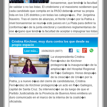
bonaerense, que tendr� la facultad
de validar o no las listas. El cristinismo y el massismo sostienen que
cada candidato que compita en la PASO deber� armar su propia
lista en los 135 distritos y en todas las categor�as.. Por: Jorgelina
Naveiro. Tras el cierre de alianzas, el frente Uni�n por la Patria a
nivel bonaerense se reuni� este jueves en La Plata para definir la
conformaci�n de la junta electoral y cuestiones reglamentarias de
ese �rgano que tendr� la facultad de aceptar o impugnar las listas
luego del 24 de junio. Despu�s de acordar que el piso para la
integraci�n de las listas una vez superada la PASO sea del 30%,
el
Cristina Kirchner, muy dura contra los que desde su
punto que tensiona la discusi�n ahora es la condici�n que
propio espacio
impusieron el kirchnerismo y el massismo para la interna y es
Leer más...
15/06/2023 (6877)
que cada candidato a gobernador deber� llevar lista completa
en los 135 distritos de la provincia.
La vicepresidenta Cristina
Fern�ndez de Kirchner
protagoniz� la inauguraci�n de la
ampliaci�n del Hospital Regional
de R�o Gallegos. Horas despu�s
de la creaci�n de Uni�n por la
Patria, y a nueve d�as del cierre de candidaturas, Cristina
Fern�ndez de Kirchner protagoniz� un acto en R�o Gallegos,
capital de Santa Cruz. Su intervenci�n se da luego de que el
Partido Justicialista de la Provincia de Buenos Aires emitiera un
duro comunicado en el marco de la interna de la coalici�n
oficialista.