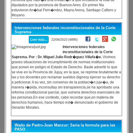
rumorea que habr�a una invitaci�n a que encabece la lista de
diputados por la provincia de Buenos Aires. En primer fila
estuvieron An�bal Fern�ndez, Mayra Arena, Santiago Cafiero y
Moyano.
Intervenciones federales inconstitucionales de la Corte
Suprema
Leer más...
22/06/2023 (6895)
Intervenciones federales
inconstitucionales de la Corte
Suprema. Por : Dr. Miguel Julio Rodr�guez Villafa�e.
Vivimos
graves situaciones de incumplimiento de normas institucionales
que ponen en peligro el Estado de Derecho. Baste advertir lo que
se vive en la Provincia de Jujuy, en la que, se reprime brutalmente a
las y los docentes por reclamar sueldos dignosy ejercer su derecho
a peticionar. A su vez, sin consenso de la poblaci�n juje�a, de
manera r�pida, inconsultay sin transparencia,se ha aprobado una
reforma constitucional parcial, que vulnera derechos esenciales de
las personas.En ese contexto, cabe recordar que,en materia de
derechos humanos, hace tiempo est� denunciado el gobierno de
Gerardo Morales.
Wado de Pedro-Juan Manzur: Seria la formula para las
PASO