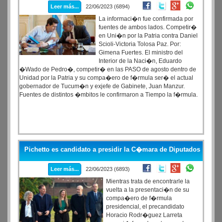
Leer más...
22/06/2023 (6894)
La informaci�n fue confirmada por
fuentes de ambos lados. Competir�
en Uni�n por la Patria contra Daniel
Scioli-Victoria Tolosa Paz. Por:
Gimena Fuertes. El ministro del
Interior de la Naci�n, Eduardo
�Wado de Pedro�, competir� en las PASO de agosto dentro de
Unidad por la Patria y su compa�ero de f�rmula ser� el actual
gobernador de Tucum�n y exjefe de Gabinete, Juan Manzur.
Fuentes de distintos �mbitos le confirmaron a Tiempo la f�rmula.
Pichetto es candidato a presidir la C�mara de Diputados
Leer más...
22/06/2023 (6893)
Mientras trata de encontrarle la
vuelta a la presentaci�n de su
compa�ero de f�rmula
presidencial, el precandidato
Horacio Rodr�guez Larreta