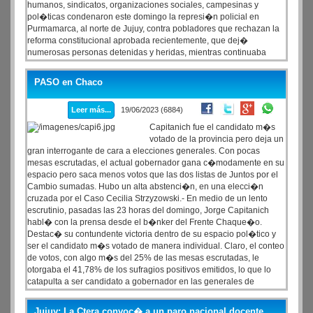
humanos, sindicatos, organizaciones sociales, campesinas y
pol�ticas condenaron este domingo la represi�n policial en
Purmamarca, al norte de Jujuy, contra pobladores que rechazan la
reforma constitucional aprobada recientemente, que dej�
numerosas personas detenidas y heridas, mientras continuaba
cortada la ruta nacional 9 y 52 en el ingreso al poblado.
PASO en Chaco
Leer más...
19/06/2023 (6884)
Capitanich fue el candidato m�s
votado de la provincia pero deja un
gran interrogante de cara a elecciones generales. Con pocas
mesas escrutadas, el actual gobernador gana c�modamente en su
espacio pero saca menos votos que las dos listas de Juntos por el
Cambio sumadas. Hubo un alta abstenci�n, en una elecci�n
cruzada por el Caso Cecilia Strzyzowski.- En medio de un lento
escrutinio, pasadas las 23 horas del domingo, Jorge Capitanich
habl� con la prensa desde el b�nker del Frente Chaque�o.
Destac� su contundente victoria dentro de su espacio pol�tico y
ser el candidato m�s votado de manera individual. Claro, el conteo
de votos, con algo m�s del 25% de las mesas escrutadas, le
otorgaba el 41,78% de los sufragios positivos emitidos, lo que lo
catapulta a ser candidato a gobernador en las generales de
septiembre.
Jujuy: La Ctera convoc� a un paro nacional docente