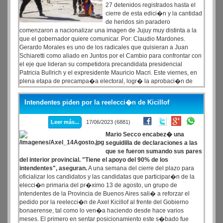
27 detenidos registrados hasta el
cierre de esta edici�n y la cantidad
de heridos sin paradero
comenzaron a nacionalizar una imagen de Jujuy muy distinta a la
que el gobernador quiere comunicar. Por: Claudio Mardones.
Gerardo Morales es uno de los radicales que quisieran a Juan
Schiaretti como aliado en Juntos por el Cambio para confrontar con
el eje que lideran su competidora precandidata presidencial
Patricia Bullrich y el expresidente Mauricio Macri. Este viernes, en
plena etapa de precampa�a electoral, logr� la aprobaci�n de
una reforma parcial de la Constituci�n provincial que cont� el
apoyo del Frente Justicialista y limita el derecho a la protesta.
Intendentes piden por la reelecci�n de Kicillof
Leer más...
17/06/2023 (6881)
Mario Secco encabez� una
seguidilla de declaraciones a las
que se fueron sumando sus pares
del interior provincial. "Tiene el apoyo del 90% de los
intendentes", aseguran.
A una semana del cierre del plazo para
oficializar los candidatos y las candidatas que participar�n de la
elecci�n primaria del pr�ximo 13 de agosto, un grupo de
intendentes de la Provincia de Buenos Aires sali� a reforzar el
pedido por la reelecci�n de Axel Kicillof al frente del Gobierno
bonaerense, tal como lo ven�a haciendo desde hace varios
meses. El primero en sentar posicionamiento este s�bado fue