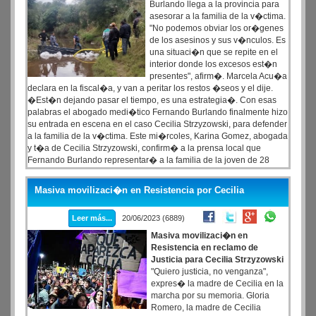
Burlando llega a la provincia para
asesorar a la familia de la v�ctima.
"No podemos obviar los or�genes
de los asesinos y sus v�nculos. Es
una situaci�n que se repite en el
interior donde los excesos est�n
presentes", afirm�. Marcela Acu�a
declara en la fiscal�a, y van a peritar los restos �seos y el dije.
�Est�n dejando pasar el tiempo, es una estrategia�. Con esas
palabras el abogado medi�tico Fernando Burlando finalmente hizo
su entrada en escena en el caso Cecilia Strzyzowski, para defender
a la familia de la v�ctima. Este mi�rcoles, Karina Gomez, abogada
y t�a de Cecilia Strzyzowski, confirm� a la prensa local que
Fernando Burlando representar� a la familia de la joven de 28
a�os desaparecida hace tres semanas. �Nos llama la atenci�n
que la justicia no cuente los avances de la causa�, comenz� su
Masiva movilizaci�n en Resistencia por Cecilia
participaci�n el letrado.
Leer más...
20/06/2023 (6889)
Masiva movilizaci�n en
Resistencia en reclamo de
Justicia para Cecilia Strzyzowski
"Quiero justicia, no venganza",
expres� la madre de Cecilia en la
marcha por su memoria. Gloria
Romero, la madre de Cecilia