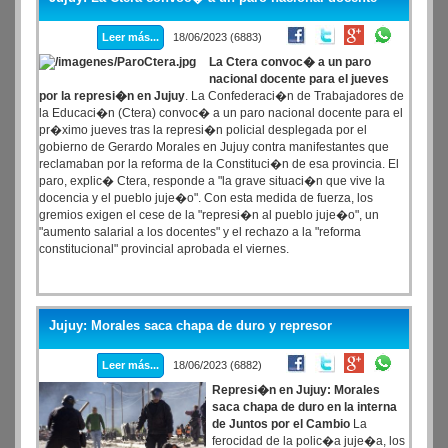
Leer más...
18/06/2023 (6883)
La Ctera convoc� a un paro
nacional docente para el jueves
por la represi�n en Jujuy
. La Confederaci�n de Trabajadores de
la Educaci�n (Ctera) convoc� a un paro nacional docente para el
pr�ximo jueves tras la represi�n policial desplegada por el
gobierno de Gerardo Morales en Jujuy contra manifestantes que
reclamaban por la reforma de la Constituci�n de esa provincia. El
paro, explic� Ctera, responde a "la grave situaci�n que vive la
docencia y el pueblo juje�o". Con esta medida de fuerza, los
gremios exigen el cese de la "represi�n al pueblo juje�o", un
"aumento salarial a los docentes" y el rechazo a la "reforma
constitucional" provincial aprobada el viernes.
Jujuy: Morales saca chapa de duro y represor
Leer más...
18/06/2023 (6882)
Represi�n en Jujuy: Morales
saca chapa de duro en la interna
de Juntos por el Cambio
La
ferocidad de la polic�a juje�a, los