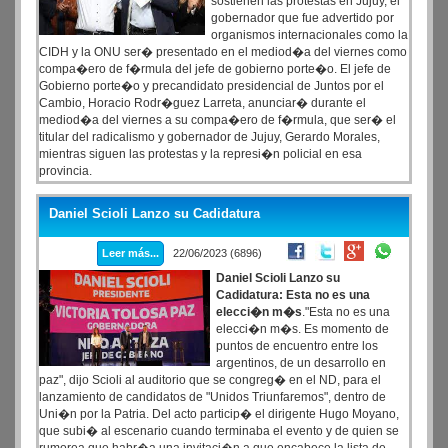
sostienen las protestas en Jujuy, el
gobernador que fue advertido por
organismos internacionales como la
CIDH y la ONU ser� presentado en el mediod�a del viernes como
compa�ero de f�rmula del jefe de gobierno porte�o. El jefe de
Gobierno porte�o y precandidato presidencial de Juntos por el
Cambio, Horacio Rodr�guez Larreta, anunciar� durante el
mediod�a del viernes a su compa�ero de f�rmula, que ser� el
titular del radicalismo y gobernador de Jujuy, Gerardo Morales,
mientras siguen las protestas y la represi�n policial en esa
provincia.
Daniel Scioli Lanzo su Cadidatura
Leer más...
22/06/2023 (6896)
Daniel Scioli Lanzo su
Cadidatura: Esta no es una
elecci�n m�s
."Esta no es una
elecci�n m�s. Es momento de
puntos de encuentro entre los
argentinos, de un desarrollo en
paz", dijo Scioli al auditorio que se congreg� en el ND, para el
lanzamiento de candidatos de "Unidos Triunfaremos", dentro de
Uni�n por la Patria. Del acto particip� el dirigente Hugo Moyano,
que subi� al escenario cuando terminaba el evento y de quien se