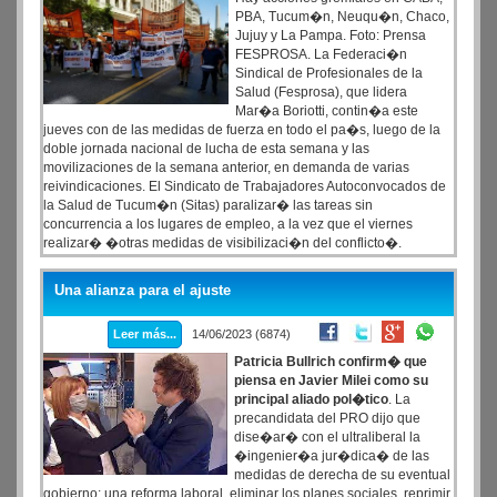
PBA, Tucum�n, Neuqu�n, Chaco,
Jujuy y La Pampa. Foto: Prensa
FESPROSA. La Federaci�n
Sindical de Profesionales de la
Salud (Fesprosa), que lidera
Mar�a Boriotti, contin�a este
jueves con de las medidas de fuerza en todo el pa�s, luego de la
doble jornada nacional de lucha de esta semana y las
movilizaciones de la semana anterior, en demanda de varias
reivindicaciones. El Sindicato de Trabajadores Autoconvocados de
la Salud de Tucum�n (Sitas) paralizar� las tareas sin
concurrencia a los lugares de empleo, a la vez que el viernes
realizar� �otras medidas de visibilizaci�n del conflicto�.
Una alianza para el ajuste
Leer más...
14/06/2023 (6874)
Patricia Bullrich confirm� que
piensa en Javier Milei como su
principal aliado pol�tico
. La
precandidata del PRO dijo que
dise�ar� con el ultraliberal la
�ingenier�a jur�dica� de las
medidas de derecha de su eventual
gobierno: una reforma laboral, eliminar los planes sociales, reprimir