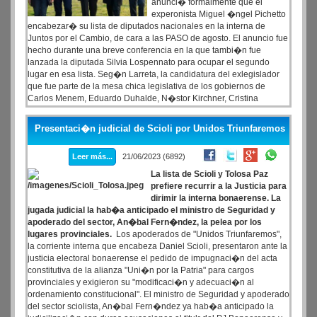
anunci� formalmente que el
experonista Miguel �ngel Pichetto
encabezar� su lista de diputados nacionales en la interna de
Juntos por el Cambio, de cara a las PASO de agosto. El anuncio fue
hecho durante una breve conferencia en la que tambi�n fue
lanzada la diputada Silvia Lospennato para ocupar el segundo
lugar en esa lista. Seg�n Larreta, la candidatura del exlegislador
que fue parte de la mesa chica legislativa de los gobiernos de
Carlos Menem, Eduardo Duhalde, N�stor Kirchner, Cristina
Kirchner y que finalmente termin� siendo candidato a vice de
Mauricio Macri
Presentaci�n judicial de Scioli por Unidos Triunfaremos
Leer más...
21/06/2023 (6892)
La lista de Scioli y Tolosa Paz
prefiere recurrir a la Justicia para
dirimir la interna bonaerense. La
jugada judicial la hab�a anticipado el ministro de Seguridad y
apoderado del sector, An�bal Fern�ndez, la pelea por los
lugares provinciales.
Los apoderados de "Unidos Triunfaremos",
la corriente interna que encabeza Daniel Scioli, presentaron ante la
justicia electoral bonaerense el pedido de impugnaci�n del acta
constitutiva de la alianza "Uni�n por la Patria" para cargos
provinciales y exigieron su "modificaci�n y adecuaci�n al
ordenamiento constitucional". El ministro de Seguridad y apoderado
del sector sciolista, An�bal Fern�ndez ya hab�a anticipado la