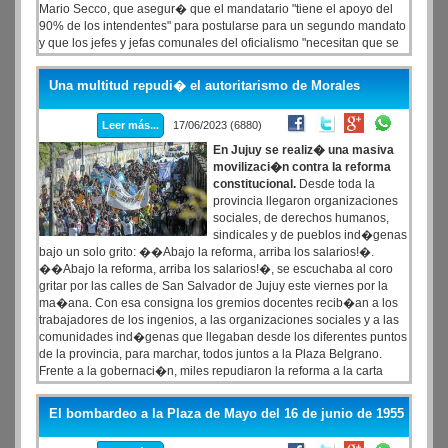
Mario Secco, que asegur� que el mandatario "tiene el apoyo del
90% de los intendentes" para postularse para un segundo mandato
y que los jefes y jefas comunales del oficialismo "necesitan que se
presente para garantizar un triunfo muy holgado" en el distrito.
Una multitud repudi� el autoritarismo de Morales
Leer más...
17/06/2023 (6880)
En Jujuy se realiz� una masiva
movilizaci�n contra la reforma
constitucional.
Desde toda la
provincia llegaron organizaciones
sociales, de derechos humanos,
sindicales y de pueblos ind�genas
bajo un solo grito: ��Abajo la reforma, arriba los salarios!�.
��Abajo la reforma, arriba los salarios!�, se escuchaba al coro
gritar por las calles de San Salvador de Jujuy este viernes por la
ma�ana. Con esa consigna los gremios docentes recib�an a los
trabajadores de los ingenios, a las organizaciones sociales y a las
comunidades ind�genas que llegaban desde los diferentes puntos
de la provincia, para marchar, todos juntos a la Plaza Belgrano.
Frente a la gobernaci�n, miles repudiaron la reforma a la carta
magna que el gobernador y precandidato presidencial Gerardo
Morales logr� sancionar durante la madrugada de este viernes y
El bombardeo a la Plaza de Mayo del 16 de junio de 1955
con la que criminaliza la protesta y despoja a las comunidades
originarias de tus tierras.