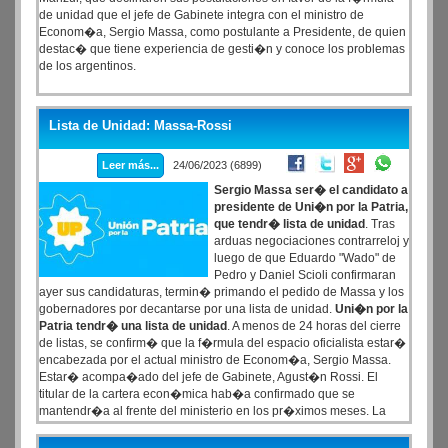
de unidad que el jefe de Gabinete integra con el ministro de
Econom�a, Sergio Massa, como postulante a Presidente, de quien
destac� que tiene experiencia de gesti�n y conoce los problemas
de los argentinos.
Lista de Unidad: Massa-Rossi
Leer más...
24/06/2023 (6899)
Sergio Massa ser� el candidato a
presidente de Uni�n por la Patria,
que tendr� lista de unidad
. Tras
arduas negociaciones contrarreloj y
luego de que Eduardo "Wado" de
Pedro y Daniel Scioli confirmaran
ayer sus candidaturas, termin� primando el pedido de Massa y los
gobernadores por decantarse por una lista de unidad.
Uni�n por la
Patria tendr� una lista de unidad
. A menos de 24 horas del cierre
de listas, se confirm� que la f�rmula del espacio oficialista estar�
encabezada por el actual ministro de Econom�a, Sergio Massa.
Estar� acompa�ado del jefe de Gabinete, Agust�n Rossi. El
titular de la cartera econ�mica hab�a confirmado que se
mantendr�a al frente del ministerio en los pr�ximos meses. La
f�rmula de unidad se cerr� en un di�logo que mantuvieron este
viernes Alberto Fern�ndez con Cristina Fern�ndez de Kirchner.