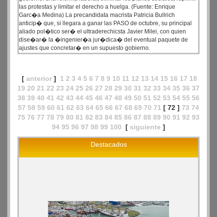
las protestas y limitar el derecho a huelga. (Fuente: Enrique
Garc�a Medina) La precandidata macrista Patricia Bullrich
anticip� que, si llegara a ganar las PASO de octubre, su principal
aliado pol�tico ser� el ultraderechicsta Javier Milei, con quien
dise�ar� la �ingenier�a jur�dica� del eventual paquete de
ajustes que concretar� en un supuesto gobierno.
[
anterior
]
1
2
3
4
5
6
7
8
9
10
11
12
13
14
15
16
17
18
19
20
21
22
23
24
25
26
27
28
29
30
31
32
33
34
35
36
37
38
39
40
41
42
43
44
45
46
47
48
49
50
51
52
53
54
55
56
57
58
59
60
61
62
63
64
65
66
67
68
69
70
71
[ 72 ]
73
74
75
76
77
78
79
80
81
82
83
84
85
86
87
88
89
90
91
92
93
94
95
96
97
98
99
100
[
siguiente
]
Destacados