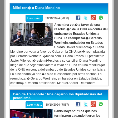
Nacional de Aeropuertos (ORSNA) anunci� nuevas asignaciones
de posiciones de estacionamiento nocturno en el Aeropuerto
Milei ech� a Diana Mondino
Internacional Jorge Newbery, con las que le quit� la exclusividad a
Aerol�neas Argentinas para darle m�s lugar a las low cost.
Leer más...
30/10/2024 (7888)
Argentina vot� a favor de una
resoluci�n de la ONU en contra del
embargo de Estados Unidos a
Cuba. La reemplazar� Gerardo
Werthein, embajador en Estados
Unidos
. Javier Milei ech� a Diana
Mondino por votar a favor de Cuba en la ONU: ser� reemplazada
por Gerardo Werthein. �mbito.com | Liliana Franco. El presidente
Javier Milei ech� este mi�rcoles a su canciller Diana Mondino,
luego de que Argentina votara a favor de Cuba en una resoluci�n
de la ONU en contra del embargo de Estados Unidos contra la isla.
La funcionaria ya hab�a sido cuestionada por otros hechos. La
reemplazar� Gerardo Werthein, embajador en Estados Unidos,
confirm� el vocero presidencial Manuel Adorni. De manera
inesperada, el Gobierno de Javier Milei vot� este mi�rcoles en la
Asamblea General de las Naciones Unidas (ONU) en contra del
Paro de Transporte : Nos cagaron los diputados/as del
embargo econ�mico de Estados Unidos a la rep�blica socialista
peronismo
de Cuba.
Leer más...
30/10/2024 (7887)
Pablo Moyano: "Los que nos
terminaron cagando fueron los