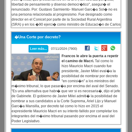
libertad de pensamiento y disenso democr�tico", asegur� el
renunciado. Por: Gustavo Sarmiento- Manuel Garc�a Sol� no es
una persona relacionada al progresismo. Fue designado como
director en el Conicet por parte de la Sociedad Rural Argentina
(SRA) y en los �90 ejerci� como ministro de Educaci�n de Carlos
Sa�l Menem. Sin embargo, qued� a la izquierda del actual
gobierno, al denunciar �persecuci�n ideol�gica� del Ejecutivo
�Una Corte por decreto?
hacia becarios e investigadores. �El resultado? Le exigieron la
renuncia.
Leer más...
07/11/2024 (7900)
Francos le abre la puerta a repetir
el camino de Macri.
Tal como lo
hizo Mauricio Macri cuando fue
presidente, Javier Milei eval�a la
posibilidad de nombrar por decreto
"en comisi�n" a los ministros del
m�ximo tribunal, lo que pasar�a por encima del aval del Senado.
"Es una alternativa que habr� que ver si es necesaria�, dijo el jefe
de Gabinete. El gobierno de Javier Milei admiti� la posibilidad de
nombrar a sus candidatos a la Corte Suprema, Ariel Lijo y Manuel
Garc�a Mansilla, por decreto tal como lo hizo en 2015 el
expresidente Mauricio Macri en su intento fallido por completar los
integrantes del m�ximo tribunal pasando por encima el aval del
Poder Legislativo.