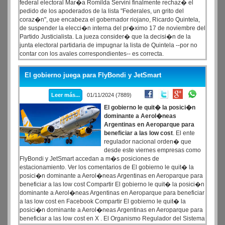
federal electoral Mar�a Romilda Servini finalmente rechaz� el
pedido de los apoderados de la lista "Federales, un grito del
coraz�n", que encabeza el gobernador riojano, Ricardo Quintela,
de suspender la elecci�n interna del pr�ximo 17 de noviembre del
Partido Justicialista. La jueza consider� que la decisi�n de la
junta electoral partidaria de impugnar la lista de Quintela --por no
contar con los avales correspondientes-- es correcta.
El gobierno juega para FlyBondi y JetSmart
Leer más...
01/11/2024 (7889)
El gobierno le quit� la posici�n
dominante a Aerol�neas
Argentinas en Aeroparque para
beneficiar a las low cost
. El ente
regulador nacional orden� que
desde este viernes empresas como
FlyBondi y JetSmart accedan a m�s posiciones de
estacionamiento. Ver los comentarios de El gobierno le quit� la
posici�n dominante a Aerol�neas Argentinas en Aeroparque para
beneficiar a las low cost Compartir El gobierno le quit� la posici�n
dominante a Aerol�neas Argentinas en Aeroparque para beneficiar
a las low cost en Facebook Compartir El gobierno le quit� la
posici�n dominante a Aerol�neas Argentinas en Aeroparque para
beneficiar a las low cost en X . El Organismo Regulador del Sistema