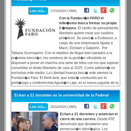
Leer más...
27/10/2024 (7884)
Con la Fundaci�n FARO el
mile�smo busca formar su propia
C�mpora
. El centro de pensamiento
libertario quiere crear sus cuadros
pol�ticos. Se asoci� a Endeavor, a
cargo de una empresaria ligada a
Macri, Elzstain y Galperin. Por
Tatiana Scorciapino. Con el objetivo de llegar bien parados a la
pr�xima elecci�n, los cerebros de la gesti�n oficialista se
disponen a poner en marcha una serie de hitos con los que aspiran
consolidar el relato libertario de cara al 2025. Como adelant� en
exclusiva este medio, La Libertad Avanza lanz� este viernes la
Fundaci�n Faro. El think tank, que estar� conducido por el
polit�logo y conferencista Agust�n Laje, es el nuevo juguete de la
conducci�n libertaria -con arraigo en el asesor todoterreno,
Santiago Caputo- con el que se dispondr�n a dar la siempre bien
Echan a 21 docentes en la universidad de la Federal
ponderada batalla cultural. Entre las actividades que se desglosan
en la web oficial de la fundaci�n, se encuentra el dictado de cursos
Leer más...
25/10/2024 (7883)
de conducci�n pol�tica y seminarios para emprendedores.
Echan a 21 docentes y anuncian el
cierre de una carrera.
Desde ATE
denuncian que desataron una
persecuci�n ideol�gica. Los