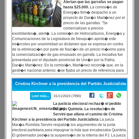
Alertan que las garrafas se pagan
hasta $25.000.
La comisi�n de
Energ�a firm� despacho a un
proyecto de Dar�o Mart�nez por el
precio de las garrafas. "Se
comercializan a precios
exorbitantes�, alert�. La comisi�n de Hidrocarburos, Energ�a y
Comunicaciones de la Legislatura de Neuqu�n aprob� este
mi�rcoles por unanimidad un dictamen que se expresa en contra
de la eliminaci�n por parte de Naci�n de un precio m�ximo para
la comercializaci�n de gas envasado en garrafa. La iniciativa fue
presentada por el diputado provincial de Uni�n por la Patria,
Dar�o Mart�nez. En la comisi�n, Mart�nez record� que, en la
gesti�n nacional anterior, �se fijaba un precio de referencia para
que no quede al arbitrio del libre mercado el costo que una familia
sin acceso a la red debe abonar para poder calefaccionarse o
Cristina Kirchner a la presidencia del Partido Justicialista
poder cocinar�.
Leer más...
01/11/2024 (7890)
La justicia electoral rechaz� el pedido
Ricardo Quintela. La resoluci�n de
Servini que allana el camino de Cristina
Kirchner a la presidencia del Partido Justicialista
La jueza
Mar�a Romilda Servini respald� los argumentos de la junta
electoral partidaria para impugnar la lista que encabezaba Quintela.
El gobernador ped�a la suspensi�n de la interna del PJ. La jueza