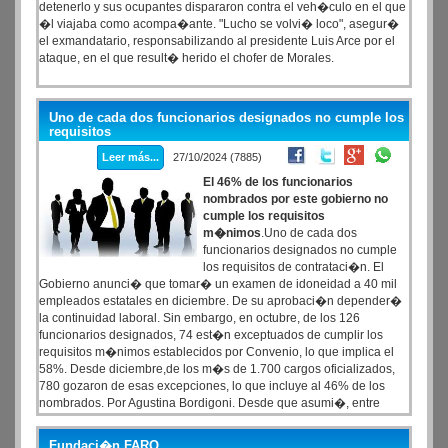
detenerlo y sus ocupantes dispararon contra el veh�culo en el que
�l viajaba como acompa�ante. "Lucho se volvi� loco", asegur�
el exmandatario, responsabilizando al presidente Luis Arce por el
ataque, en el que result� herido el chofer de Morales.
Uno de cada dos funcionarios designados no cumple los
requisitos
Leer más...
27/10/2024 (7885)
El 46% de los funcionarios
nombrados por este gobierno no
cumple los requisitos
m�nimos
.Uno de cada dos
funcionarios designados no cumple
los requisitos de contrataci�n. El
Gobierno anunci� que tomar� un examen de idoneidad a 40 mil
empleados estatales en diciembre. De su aprobaci�n depender�
la continuidad laboral. Sin embargo, en octubre, de los 126
funcionarios designados, 74 est�n exceptuados de cumplir los
requisitos m�nimos establecidos por Convenio, lo que implica el
58%. Desde diciembre,de los m�s de 1.700 cargos oficializados,
780 gozaron de esas excepciones, lo que incluye al 46% de los
nombrados. Por Agustina Bordigoni. Desde que asumi�, entre
designaciones, renuncias y reemplazos, el Gobierno public� m�s
de 1700 nombramientos.
Fundaci�n FARO