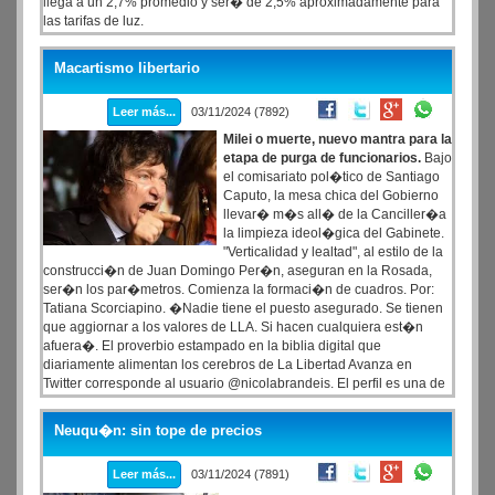
llega a un 2,7% promedio y ser� de 2,5% aproximadamente para
las tarifas de luz.
Macartismo libertario
Leer más...
03/11/2024 (7892)
Milei o muerte, nuevo mantra para la
etapa de purga de funcionarios.
Bajo
el comisariato pol�tico de Santiago
Caputo, la mesa chica del Gobierno
llevar� m�s all� de la Canciller�a
la limpieza ideol�gica del Gabinete.
"Verticalidad y lealtad", al estilo de la
construcci�n de Juan Domingo Per�n, aseguran en la Rosada,
ser�n los par�metros. Comienza la formaci�n de cuadros. Por:
Tatiana Scorciapino. �Nadie tiene el puesto asegurado. Se tienen
que aggiornar a los valores de LLA. Si hacen cualquiera est�n
afuera�. El proverbio estampado en la biblia digital que
diariamente alimentan los cerebros de La Libertad Avanza en
Twitter corresponde al usuario @nicolabrandeis. El perfil es una de
las �al menos� cuatro cuentas que el asesor presidencial
Santiago Caputo maneja ya sin tanto anonimato desde los dos
Neuqu�n: sin tope de precios
tel�fonos de �ltima generaci�n que pispea y esconde
compulsivamente en lo m�s rec�ndito de sus bolsillos.
Leer más...
03/11/2024 (7891)