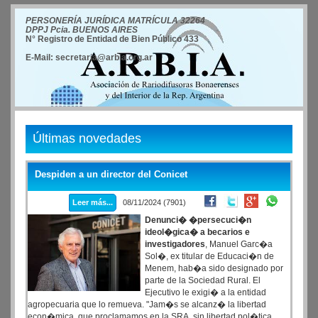
PERSONERÍA JURÍDICA MATRÍCULA 32264
DPPJ Pcia. BUENOS AIRES
N° Registro de Entidad de Bien Público 433
E-Mail: secretaria@arbia.org.ar
Últimas novedades
Despiden a un director del Conicet
Leer más...
08/11/2024 (7901)
Denunci� �persecuci�n
ideol�gica� a becarios e
investigadores
, Manuel Garc�a
Sol�, ex titular de Educaci�n de
Menem, hab�a sido designado por
parte de la Sociedad Rural. El
Ejecutivo le exigi� a la entidad
agropecuaria que lo remueva. "Jam�s se alcanz� la libertad
econ�mica, que proclamamos en la SRA, sin libertad pol�tica,