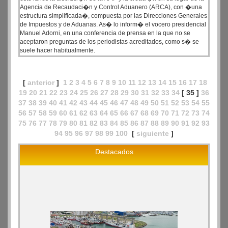
Agencia de Recaudaci�n y Control Aduanero (ARCA), con �una
estructura simplificada�, compuesta por las Direcciones Generales
de Impuestos y de Aduanas. As� lo inform� el vocero presidencial
Manuel Adorni, en una conferencia de prensa en la que no se
aceptaron preguntas de los periodistas acreditados, como s� se
suele hacer habitualmente.
[
anterior
]
1
2
3
4
5
6
7
8
9
10
11
12
13
14
15
16
17
18
19
20
21
22
23
24
25
26
27
28
29
30
31
32
33
34
[ 35 ]
36
37
38
39
40
41
42
43
44
45
46
47
48
49
50
51
52
53
54
55
56
57
58
59
60
61
62
63
64
65
66
67
68
69
70
71
72
73
74
75
76
77
78
79
80
81
82
83
84
85
86
87
88
89
90
91
92
93
94
95
96
97
98
99
100
[
siguiente
]
Destacados