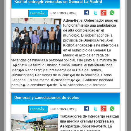
Kicillof entreg� viviendas en General La Madrid
Leer más...
07/11/2024 (7899)
Adem�s, el Gobernador puso en
funcionamiento una ambulancia
de alta complejidad en el
municipio.
El gobernador de la
provincia de Buenos Aires, Axel
Kicillof, encabez� este mi�rcoles
en el municipio de General La
Madrid el acto de entrega de
viviendas destinadas a personal policial. Fue junto a la ministra de
H�bitat y Desarrollo Urbano, Silvina Batakis; el intendente local,
Mart�n Randazzo; y el presidente de la Caja de Retiros,
Jubilaciones y Pensiones de la Polic�a de la provincia, Carlos
Langone. En ese marco, Kicillof afirm�: �El Gobierno nacional
paraliz� la construcci�n de 16 mil viviendas en el territorio
bonaerense, algunas de ellas cuando faltaba muy poco para
finalizarlas�. �No fue por una cuesti�n presupuestaria porque los
Demoras y cancelaciones de vuelos
recursos est�n, el problema es que decidieron destinarlos a la
especulaci�n financiera y distribuirlos hacia los sectores m�s
Leer más...
06/11/2024 (7898)
beneficiados�, agreg�.
Trabajadores de Intercargo realizan
una medida gremial sorpresa en
Aeroparque Jorge Newbery
. La