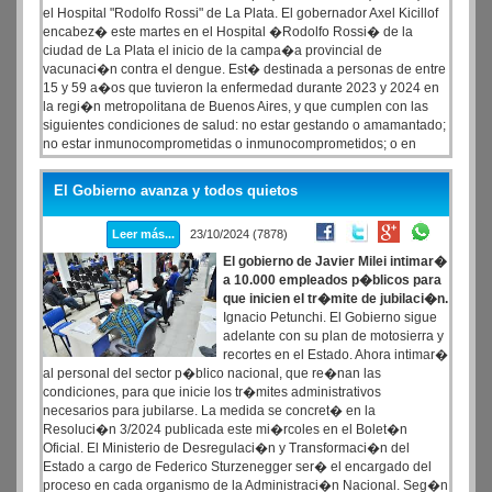
el Hospital "Rodolfo Rossi" de La Plata. El gobernador Axel Kicillof
encabez� este martes en el Hospital �Rodolfo Rossi� de la
ciudad de La Plata el inicio de la campa�a provincial de
vacunaci�n contra el dengue. Est� destinada a personas de entre
15 y 59 a�os que tuvieron la enfermedad durante 2023 y 2024 en
la regi�n metropolitana de Buenos Aires, y que cumplen con las
siguientes condiciones de salud: no estar gestando o amamantado;
no estar inmunocomprometidas o inmunocomprometidos; o en
tratamiento de quimioterapia o corticoides a altas dosis.
El Gobierno avanza y todos quietos
Leer más...
23/10/2024 (7878)
El gobierno de Javier Milei intimar�
a 10.000 empleados p�blicos para
que inicien el tr�mite de jubilaci�n.
Ignacio Petunchi. El Gobierno sigue
adelante con su plan de motosierra y
recortes en el Estado. Ahora intimar�
al personal del sector p�blico nacional, que re�nan las
condiciones, para que inicie los tr�mites administrativos
necesarios para jubilarse. La medida se concret� en la
Resoluci�n 3/2024 publicada este mi�rcoles en el Bolet�n
Oficial. El Ministerio de Desregulaci�n y Transformaci�n del
Estado a cargo de Federico Sturzenegger ser� el encargado del
proceso en cada organismo de la Administraci�n Nacional. Seg�n