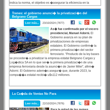
indica la norma, el objetivo es �asegurar la eficiencia en la
gesti�n de los recursos humanos� en ese �mbito.
Trenes: el gobierno anunci� la privatizaci�n del
Belgrano Cargas
Leer más...
23/10/2024 (7877)
As� fue confirmado por el vocero
presidencial, Manuel Adorni.
El
Gobierno avanza en su plan de
privatizaciones de empresas
estatales. El Gobierno confirm� la
primera privatizaci�n del sector
ferroviario. "Producto de la ley bases
se proceder� a privatizar la empresa estatal Belgrano Cargas y
Log�stica SA en lo que ser� la primera privatizaci�n de una
empresa ferroviaria desde la asunci�n de Javier Milei", afirm�
Adorni. El Gobierno adem�s asegur� que, durante 2023, la
compa��a estatal recibi� u$s112 millones.
La Ca�da de Ventas No Para
Leer más...
22/10/2024 (7876)
Para la mitad de las pymes