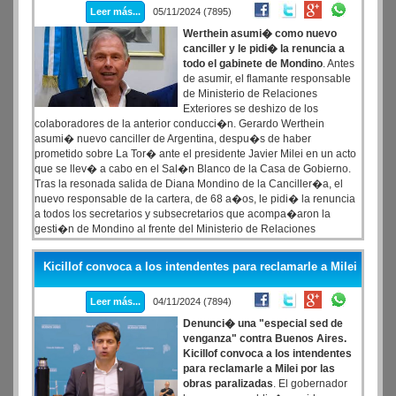
Leer más...
05/11/2024 (7895)
Werthein asumi� como nuevo
canciller y le pidi� la renuncia a
todo el gabinete de Mondino
. Antes
de asumir, el flamante responsable
de Ministerio de Relaciones
Exteriores se deshizo de los
colaboradores de la anterior conducci�n. Gerardo Werthein
asumi� nuevo canciller de Argentina, despu�s de haber
prometido sobre La Tor� ante el presidente Javier Milei en un acto
que se llev� a cabo en el Sal�n Blanco de la Casa de Gobierno.
Tras la resonada salida de Diana Mondino de la Canciller�a, el
nuevo responsable de la cartera, de 68 a�os, le pidi� la renuncia
a todos los secretarios y subsecretarios que acompa�aron la
gesti�n de Mondino al frente del Ministerio de Relaciones
Exteriores hasta el �ltimo viernes.
Kicillof convoca a los intendentes para reclamarle a Milei
Leer más...
04/11/2024 (7894)
Denunci� una "especial sed de
venganza" contra Buenos Aires.
Kicillof convoca a los intendentes
para reclamarle a Milei por las
obras paralizadas
. El gobernador