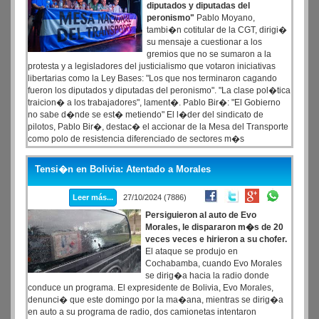
diputados y diputadas del
peronismo"
Pablo Moyano,
tambi�n cotitular de la CGT, dirigi�
su mensaje a cuestionar a los
gremios que no se sumaron a la
protesta y a legisladores del justicialismo que votaron iniciativas
libertarias como la Ley Bases: "Los que nos terminaron cagando
fueron los diputados y diputadas del peronismo". "La clase pol�tica
traicion� a los trabajadores", lament�. Pablo Bir�: "El Gobierno
no sabe d�nde se est� metiendo" El l�der del sindicato de
pilotos, Pablo Bir�, destac� el accionar de la Mesa del Transporte
como polo de resistencia diferenciado de sectores m�s
dialoguistas del sindicalismo: "Dejamos las diferencias de lado
porque la unidad es necesaria.
Tensi�n en Bolivia: Atentado a Morales
Leer más...
27/10/2024 (7886)
Persiguieron al auto de Evo
Morales, le dispararon m�s de 20
veces veces e hirieron a su chofer.
El ataque se produjo en
Cochabamba, cuando Evo Morales
se dirig�a hacia la radio donde
conduce un programa. El expresidente de Bolivia, Evo Morales,
denunci� que este domingo por la ma�ana, mientras se dirig�a
en auto a su programa de radio, dos camionetas intentaron