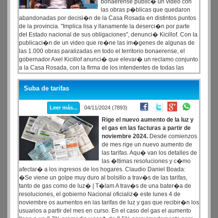
bonaerense public� un video con
las obras p�blicas que quedaron
abandonadas por decisi�n de la Casa Rosada en distintos puntos
de la provincia. "Implica lisa y llanamente la deserci�n por parte
del Estado nacional de sus obligaciones", denunci� Kicillof. Con la
publicaci�n de un video que re�ne las im�genes de algunas de
las 1.000 obras paralizadas en todo el territorio bonaerense, el
gobernador Axel Kicillof anunci� que elevar� un reclamo conjunto
a la Casa Rosada, con la firma de los intendentes de todas las
fuerzas pol�ticas, para revertir la "especial sed de venganza" de la
administraci�n de Javier Milei hacia la provincia.
Suba de tarifas
Leer más...
04/11/2024 (7893)
Rige el nuevo aumento de la luz y
el gas en las facturas a partir de
noviembre 2024.
Desde comienzos
de mes rige un nuevo aumento de
las tarifas. Aqu� van los detalles de
las �ltimas resoluciones y c�mo
afectar� a los ingresos de los hogares. Claudio Daniel Boada:
�Se viene un golpe muy duro al bolsillo a trav�s de las tarifas,
tanto de gas como de luz� | T�lam A trav�s de una bater�a de
resoluciones, el gobierno Nacional oficializ� este lunes 4 de
noviembre os aumentos en las tarifas de luz y gas que recibir�n los
usuarios a partir del mes en curso. En el caso del gas el aumento