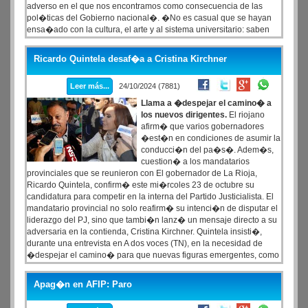
adverso en el que nos encontramos como consecuencia de las
pol�ticas del Gobierno nacional�. �No es casual que se hayan
ensa�ado con la cultura, el arte y al sistema universitario: saben
bien que, si estas instituciones permanecen s�lidas, no van a
poder doblegar nuestra identidad y nuestro sentido de
Ricardo Quintela desaf�a a Cristina Kirchner
soberan�a�, subray�.
Leer más...
24/10/2024 (7881)
Llama a �despejar el camino� a
los nuevos dirigentes.
El riojano
afirm� que varios gobernadores
�est�n en condiciones de asumir la
conducci�n del pa�s�. Adem�s,
cuestion� a los mandatarios
provinciales que se reunieron con El gobernador de La Rioja,
Ricardo Quintela, confirm� este mi�rcoles 23 de octubre su
candidatura para competir en la interna del Partido Justicialista. El
mandatario provincial no solo reafirm� su intenci�n de disputar el
liderazgo del PJ, sino que tambi�n lanz� un mensaje directo a su
adversaria en la contienda, Cristina Kirchner. Quintela insisti�,
durante una entrevista en A dos voces (TN), en la necesidad de
�despejar el camino� para que nuevas figuras emergentes, como
el gobernador bonaerense o cualquier otro con condiciones de
asumir la conducci�n del pa�s, puedan tener un papel destacado
Apag�n en AFIP: Paro
en la pol�tica nacional.