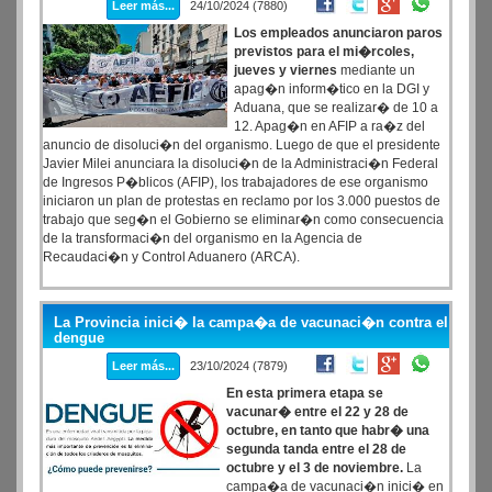
Leer más...
24/10/2024 (7880)
Los empleados anunciaron paros
previstos para el mi�rcoles,
jueves y viernes
mediante un
apag�n inform�tico en la DGI y
Aduana, que se realizar� de 10 a
12. Apag�n en AFIP a ra�z del
anuncio de disoluci�n del organismo. Luego de que el presidente
Javier Milei anunciara la disoluci�n de la Administraci�n Federal
de Ingresos P�blicos (AFIP), los trabajadores de ese organismo
iniciaron un plan de protestas en reclamo por los 3.000 puestos de
trabajo que seg�n el Gobierno se eliminar�n como consecuencia
de la transformaci�n del organismo en la Agencia de
Recaudaci�n y Control Aduanero (ARCA).
La Provincia inici� la campa�a de vacunaci�n contra el
dengue
Leer más...
23/10/2024 (7879)
En esta primera etapa se
vacunar� entre el 22 y 28 de
octubre, en tanto que habr� una
segunda tanda entre el 28 de
octubre y el 3 de noviembre.
La
campa�a de vacunaci�n inici� en