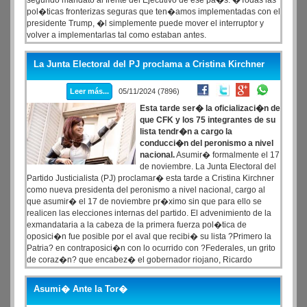
segundo mandato al frente del Ejecutivo de ese pa�s. �Todas las
pol�ticas fronterizas seguras que ten�amos implementadas con el
presidente Trump, �l simplemente puede mover el interruptor y
volver a implementarlas tal como estaban antes.
La Junta Electoral del PJ proclama a Cristina Kirchner
Leer más...
05/11/2024 (7896)
Esta tarde ser� la oficializaci�n de
que CFK y los 75 integrantes de su
lista tendr�n a cargo la
conducci�n del peronismo a nivel
nacional.
Asumir� formalmente el 17
de noviembre. La Junta Electoral del
Partido Justicialista (PJ) proclamar� esta tarde a Cristina Kirchner
como nueva presidenta del peronismo a nivel nacional, cargo al
que asumir� el 17 de noviembre pr�ximo sin que para ello se
realicen las elecciones internas del partido. El advenimiento de la
exmandataria a la cabeza de la primera fuerza pol�tica de
oposici�n fue posible por el aval que recibi� su lista ?Primero la
Patria? en contraposici�n con lo ocurrido con ?Federales, un grito
de coraz�n? que encabez� el gobernador riojano, Ricardo
Quintela, y que no cumpliment� con los requisitos m�nimos
necesarios para competir.
Asumi� Ante la Tor�