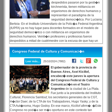
despedidos pasaron por la gesti�n
kirchnerista, tienen militancia en
organismos de derechos humanos y
representan el paradigma de la
seguridad democr�tica. Por Luciana
Bertoia- En el Instituto Universitario de la Polic�a Federal Argentina
(IUPFA) ya no hay lugar para docentes formados en el modelo de
seguridad democr�tico o con militancia en organismos de
derechos humanos. Veinti�n profesores y profesoras fueron
despedidos a mitad de cuatrimestre con la excusa de que hay un
cambio de paradigma en marcha impulsado desde el Ministerio de
Seguridad que conduce Patricia Bullrich. Desde la Asociaci�n de
Congreso Federal de Cultura y Comunicaci�n
Trabajadores del Estado (ATE) denunciaron que se trata de una
persecuci�n ideol�gica y le reclamaron al jefe de la PFA, Luis
Leer más...
25/10/2024 (7882)
Alejandro Roll� �que hab�a quedado en el ojo de la tormenta
despu�s de que una nena de diez a�os fue gaseada en una
El gobernador de la provincia de
marcha en Congreso�, que deje sin efecto la decisi�n.
Buenos Aires, Axel Kicillof,
encabez� este jueves la apertura
del Congreso Federal de Cultura y
Comunicaci�n en el Teatro
Argentino
de la ciudad de La Plata.
Fue junto a la presidenta del Instituto
Cultural, Florencia Saintout; los secretarios generales de la CGT,
H�ctor Daer; de la CTA de los Trabajadores, Hugo Yasky; y de la
CTA Aut�noma, Hugo Godoy. En ese marco, Kicillof afirm�: �Este
Congreso no pod�a ser m�s oportuno en este contexto tan