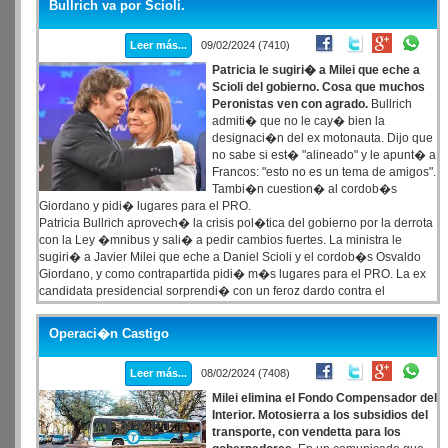
Bullrich va por Scioli.
la Bas�lica.
Leer más...
09/02/2024 (7410)
Patricia le sugiri� a Milei que eche a
Scioli del gobierno. Cosa que muchos
Peronistas ven con agrado.
Bullrich
admiti� que no le cay� bien la
designaci�n del ex motonauta. Dijo que
no sabe si est� "alineado" y le apunt� a
Francos: "esto no es un tema de amigos".
Tambi�n cuestion� al cordob�s
Giordano y pidi� lugares para el PRO.
Patricia Bullrich aprovech� la crisis pol�tica del gobierno por la derrota
con la Ley �mnibus y sali� a pedir cambios fuertes. La ministra le
sugiri� a Javier Milei que eche a Daniel Scioli y el cordob�s Osvaldo
Giordano, y como contrapartida pidi� m�s lugares para el PRO. La ex
candidata presidencial sorprendi� con un feroz dardo contra el
nombrado supersecretario de Turismo, Deportes y Ambiente, que como
cont� LPO sigue en un limbo porque Milei todav�a no oficializ� su
Operaci�n Castigo
designaci�n.
Leer más...
08/02/2024 (7408)
Milei elimina el Fondo Compensador del
Interior. Motosierra a los subsidios del
transporte, con vendetta para los