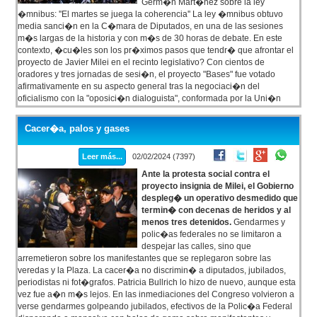
Germ�n Mart�nez sobre la ley
�mnibus: ''El martes se juega la coherencia'' La ley �mnibus obtuvo
media sanci�n en la C�mara de Diputados, en una de las sesiones
m�s largas de la historia y con m�s de 30 horas de debate. En este
contexto, �cu�les son los pr�ximos pasos que tendr� que afrontar el
proyecto de Javier Milei en el recinto legislativo? Con cientos de
oradores y tres jornadas de sesi�n, el proyecto "Bases" fue votado
afirmativamente en su aspecto general tras la negociaci�n del
oficialismo con la "oposici�n dialoguista", conformada por la Uni�n
C�vica Radical (UCR) y el bloque Hacemos Coalici�n Federal como
principales fuerzas de di�logo.
Cacer�a, palos y gases
Leer más...
02/02/2024 (7397)
Ante la protesta social contra el
proyecto insignia de Milei, el Gobierno
despleg� un operativo desmedido que
termin� con decenas de heridos y al
menos tres detenidos.
Gendarmes y
polic�as federales no se limitaron a
despejar las calles, sino que
arremetieron sobre los manifestantes que se replegaron sobre las
veredas y la Plaza. La cacer�a no discrimin� a diputados, jubilados,
periodistas ni fot�grafos. Patricia Bullrich lo hizo de nuevo, aunque esta
vez fue a�n m�s lejos. En las inmediaciones del Congreso volvieron a
verse gendarmes golpeando jubilados, efectivos de la Polic�a Federal