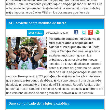
transform� en una inc�moda resignaci�n durante la tarde de este
martes. Entre un momento y el otro s�lo hab�an pasado 96 horas. Fue
el lapso de tiempo que termin� de definir la suerte del proyecto de ley
m�s importante de Javier Milei en los dos meses que lleva de
presidencia. Este martes, despu�s de las 18, tras seis horas de debate,
el titular del bloque de La Libertad Avanza no pudo ocultar su molestia
ATE advierte sobre medidas de fuerza
mientras estaba reunido en privado con las autoridades de los dem�s
bloques, pero sin la presencia de Uni�n por la Patria.
Leer más...
06/02/2024 (7403)
Paritaria de estatales: el Gobierno de
Milei quiere atar la negociaci�n
salarial al Presupuesto 2023
(Fuente:
Enrique Garc�a Medina) Los gremios
estatales anticiparon que en los
pr�ximos d�as resolver�n nuevas
medidas de fuerza de alcance nacional
frente al intento del gobierno de Javier
Milei de atar la negociaci�n salarial del
sector al Presupuesto 2023, poni�ndole as� un techo a las paritarias
que comenzar�n dentro de d�as. �No soportamos ni una pisca m�s
de ajuste�, sentenci� el titular de ATE Nacional, Rodolfo Aguiar, quien
adelant� que el flamante Frente de Sindicatos Estatales �integrado por
una veintena de asociaciones gremiales- convoc� a un plenario
nacional para el 15 de febrero, en el que �sin dudas se van a decidir
medidas de fuerza� en todo el pa�s.
Duro comunicado de la Iglesia cat�lica