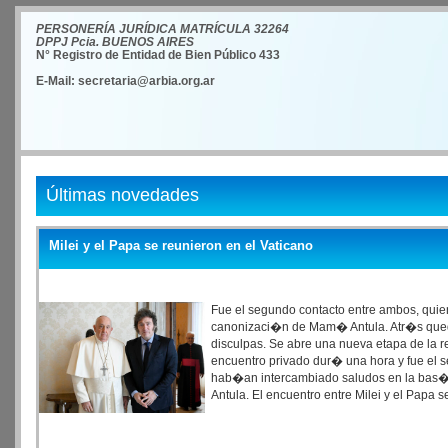
PERSONERÍA JURÍDICA MATRÍCULA 32264
DPPJ Pcia. BUENOS AIRES
N° Registro de Entidad de Bien Público 433
E-Mail: secretaria@arbia.org.ar
Últimas novedades
Milei y el Papa se reunieron en el Vaticano
Fue el segundo contacto entre ambos, qui
canonizaci�n de Mam� Antula. Atr�s queda
disculpas. Se abre una nueva etapa de la re
encuentro privado dur� una hora y fue el s
hab�an intercambiado saludos en la bas�
Antula. El encuentro entre Milei y el Papa 