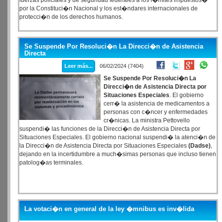
fuerzas policiales y de seguridad federales a los l�mites impuestos�
por la Constituci�n Nacional y los est�ndares internacionales de
protecci�n de los derechos humanos.
Se Suspende Por Resoluci�n La Direcci�n de Asistencia
Directa
Leer más...
06/02/2024 (7404)
Se Suspende Por Resoluci�n La
Direcci�n de Asistencia Directa por
Situaciones Especiales
. El gobierno
cerr� la asistencia de medicamentos a
personas con c�ncer y enfermedades
cr�nicas. La ministra Pettovello
suspendi� las funciones de la Direcci�n de Asistencia Directa por
Situaciones Especiales. El gobierno nacional suspendi� la atenci�n de
la Direcci�n de Asistencia Directa por Situaciones Especiales
(Dadse)
,
dejando en la incertidumbre a much�simas personas que incluso tienen
patolog�as terminales.
La votaci�n en general de la ley �mnibus es inv�lida