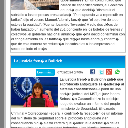
gobernadores
. En un comunicado que
carece de especificaciones, el Gobierno
anunci� que decidi� "disminuir el
subsidio a las empresas prestatarias�. "Por supuesto va a repercutir en
tarifas", dijo el vocero Manuel Adorni y lanz� que "el objetivo de todo
esto es la equidad". (Fuente: Leandro Teysseire) A solo dos d�as de
haber lanzado un aumento del 251 por ciento en los boletos de trenes y
colectivos, el gobierno nacional anunci� que �ha decidido terminar con
el congelamiento en las tarifas� que reg�a hasta ahora, y confirm�
que de esta manera se reducir�n los subsidios a las empresas del
sector en todo el pa�s.
La justicia fren� a Bullrich
Leer más...
07/02/2024 (7406)
La justicia fren� a Bullrich y pidi� que
el protocolo antipiquete se �adecu� al
sistema constitucional
- A partir de una
acci�n judicial del MST, el juez federal
Sebasti�n Casanello hizo la petici�n
luego de evaluar un informe del propio
ministerio de Seguridad. El juzgado
Criminal y Correccional Federal 7 confirm� la recepci�n de un informe
del ministerio de Seguridad sobre el protocolo antipiquete y en
consecuencia pidi� a esta cartera que �adecue la actuaci�n de las