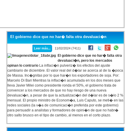
El gobierno dice que no har� falta otra devaluaci�n
Leer más...
11/02/2024 (7411)
El gobierno dice que no har� falta otra
devaluaci�n, pero los mercados
opinan lo contrario
La inflaci�n pulveriz� los efectos del ajuste
cambiario de diciembre. El valor real del d�lar se acerca al de la �poca
de Massa. Inc�gnitas por lo que har�n los exportadores de soja. Por:
Marcelo Di Bari Mientras la inflaci�n acumulada en los dos meses que
lleva Javier Milei como presidente ronda el 50%, el gobierno trata de
convencer a los mercados de que no hay riesgo de una nueva
devaluaci�n, a pesar de que la actualizaci�n del d�lar es de s�lo 2 %
mensual. El propio ministro de Econom�a, Luis Caputo, se meti� en las
redes sociales (la v�a de comunicaci�n preferida por este gobierno)
para persuadir a analistas y formadores de opini�n de que no habr�
otro salto brusco en el tipo de cambio, al menos en el corto plazo.