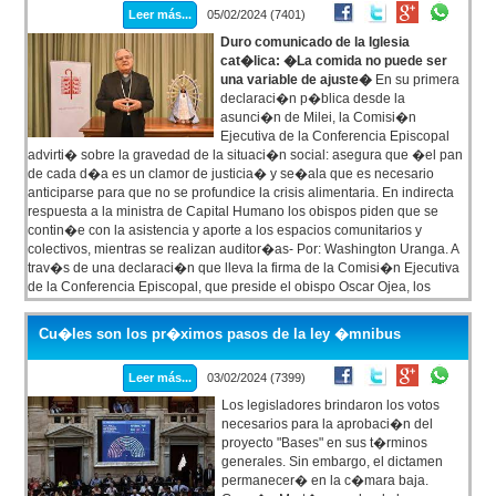
Leer más...
05/02/2024 (7401)
Duro comunicado de la Iglesia
cat�lica: �La comida no puede ser
una variable de ajuste�
En su primera
declaraci�n p�blica desde la
asunci�n de Milei, la Comisi�n
Ejecutiva de la Conferencia Episcopal
advirti� sobre la gravedad de la situaci�n social: asegura que �el pan
de cada d�a es un clamor de justicia� y se�ala que es necesario
anticiparse para que no se profundice la crisis alimentaria. En indirecta
respuesta a la ministra de Capital Humano los obispos piden que se
contin�e con la asistencia y aporte a los espacios comunitarios y
colectivos, mientras se realizan auditor�as- Por: Washington Uranga. A
trav�s de una declaraci�n que lleva la firma de la Comisi�n Ejecutiva
de la Conferencia Episcopal, que preside el obispo Oscar Ojea, los
obispos cat�licos argentinos reconocen que �en el trato pastoral con la
gente sencilla, hemos aprendido que: �un plato de comida no se le
Cu�les son los pr�ximos pasos de la ley �mnibus
niega a nadie� � se�alan que �en nuestra patria nadie deber�a
pasar hambre, ya que es una tierra bendita de pan� y advierten que,
Leer más...
03/02/2024 (7399)
�sin embargo, hoy, a cientos de miles de familias se les hace cada vez
m�s dif�cil alimentarse bien�.
Los legisladores brindaron los votos
necesarios para la aprobaci�n del
proyecto "Bases" en sus t�rminos
generales. Sin embargo, el dictamen
permanecer� en la c�mara baja.