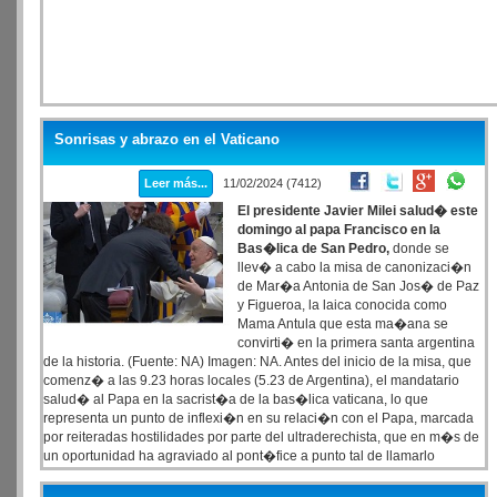
Sonrisas y abrazo en el Vaticano
Leer más...
11/02/2024 (7412)
El presidente Javier Milei salud� este
domingo al papa Francisco en la
Bas�lica de San Pedro,
donde se
llev� a cabo la misa de canonizaci�n
de Mar�a Antonia de San Jos� de Paz
y Figueroa, la laica conocida como
Mama Antula que esta ma�ana se
convirti� en la primera santa argentina
de la historia. (Fuente: NA) Imagen: NA. Antes del inicio de la misa, que
comenz� a las 9.23 horas locales (5.23 de Argentina), el mandatario
salud� al Papa en la sacrist�a de la bas�lica vaticana, lo que
representa un punto de inflexi�n en su relaci�n con el Papa, marcada
por reiteradas hostilidades por parte del ultraderechista, que en m�s de
un oportunidad ha agraviado al pont�fice a punto tal de llamarlo
"representante del maligno en la tierra". "Es un momento muy importante
para la historia argentina", dijo este domingo Milei a la prensa dentro de