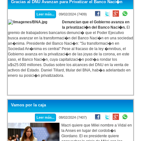
Gracias al DNU Avanzan para Privatizar el Banco Naci�n
Leer más...
09/02/2024 (7409)
Denuncian que el Gobierno avanza en
la privatizaci�n del Banco Naci�n.
El
gremio de trabajadores bancarios denunci� que el Poder Ejecutivo
busca avanzar en la transformaci�n del Banco Naci�n en una sociedad
an�nima. Presidente del Banco Naci�n: "Su transformaci�n en
Sociedad An�nima es central" Pese al fracaso de la ley �mnibus, el
Gobierno avanza en la privatizaci�n de las joyas de la corona, en este
caso, el Banco Naci�n, cuya capitalizaci�n podr�a rondar los
u$s25.000 millones. Dudas sobre los alcances del DNU en la venta de
activos del Estado. Daniel Tillard, titular del BNA, hab�a adelantado en
enero su posici�n privatizadora.
Vamos por la caja
Leer más...
08/02/2024 (7407)
Macri quiere que Milei nombre a Vidal en
la Anses en lugar del cordob�s
Giordano. El ex presidente quiere