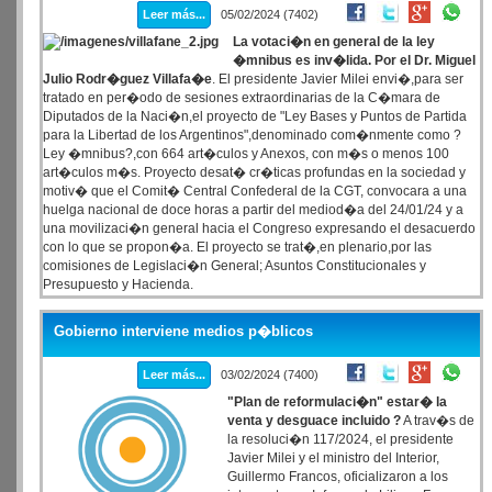
Leer más...
05/02/2024 (7402)
La votaci�n en general de la ley
�mnibus es inv�lida. Por el Dr. Miguel
Julio Rodr�guez Villafa�e
. El presidente Javier Milei envi�,para ser
tratado en per�odo de sesiones extraordinarias de la C�mara de
Diputados de la Naci�n,el proyecto de "Ley Bases y Puntos de Partida
para la Libertad de los Argentinos",denominado com�nmente como ?
Ley �mnibus?,con 664 art�culos y Anexos, con m�s o menos 100
art�culos m�s. Proyecto desat� cr�ticas profundas en la sociedad y
motiv� que el Comit� Central Confederal de la CGT, convocara a una
huelga nacional de doce horas a partir del mediod�a del 24/01/24 y a
una movilizaci�n general hacia el Congreso expresando el desacuerdo
con lo que se propon�a. El proyecto se trat�,en plenario,por las
comisiones de Legislaci�n General; Asuntos Constitucionales y
Presupuesto y Hacienda.
Gobierno interviene medios p�blicos
Leer más...
03/02/2024 (7400)
"Plan de reformulaci�n" estar� la
venta y desguace incluido ?
A trav�s de
la resoluci�n 117/2024, el presidente
Javier Milei y el ministro del Interior,
Guillermo Francos, oficializaron a los