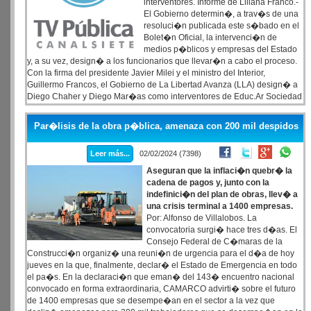
interventores. Informe de Liliana Franco.-
El Gobierno determin�, a trav�s de una
resoluci�n publicada este s�bado en el
Bolet�n Oficial, la intervenci�n de
medios p�blicos y empresas del Estado
y, a su vez, design� a los funcionarios que llevar�n a cabo el proceso.
Con la firma del presidente Javier Milei y el ministro del Interior,
Guillermo Francos, el Gobierno de La Libertad Avanza (LLA) design� a
Diego Chaher y Diego Mar�as como interventores de Educ.Ar Sociedad
del Estado, de la agencia de noticias estatal T�lam, de Radio y
Televisi�n SE (la firma que contiene la TV P�blica, Radio Nacional y
Par�lisis de la obra p�blica, amenaza con 200 mil despidos
las FM estatales) y de la firma Contenidos P�blicos, que contiene las
se�ales Encuentro, Paka Paka, DeporTV, Acua Mayor y Acua Federal,
Leer más...
02/02/2024 (7398)
adem�s del Polo de Producci�n Audiovisual y el Banco Audiovisual de
Contenidos Universales Argentino (BACUA).
Aseguran que la inflaci�n quebr� la
cadena de pagos y, junto con la
indefinici�n del plan de obras, llev� a
una crisis terminal a 1400 empresas.
Por: Alfonso de Villalobos. La
convocatoria surgi� hace tres d�as. El
Consejo Federal de C�maras de la
Construcci�n organiz� una reuni�n de urgencia para el d�a de hoy
jueves en la que, finalmente, declar� el Estado de Emergencia en todo
el pa�s. En la declaraci�n que eman� del 143� encuentro nacional
convocado en forma extraordinaria, CAMARCO advirti� sobre el futuro
de 1400 empresas que se desempe�an en el sector a la vez que