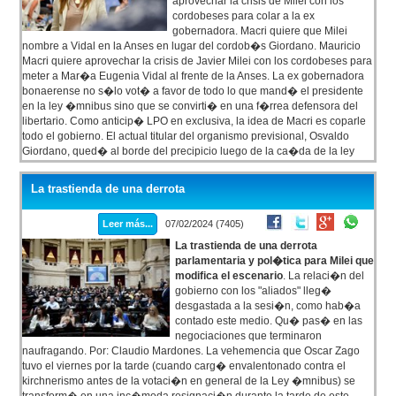
aprovechar la crisis de Milei con los
cordobeses para colar a la ex
gobernadora. Macri quiere que Milei
nombre a Vidal en la Anses en lugar del cordob�s Giordano. Mauricio
Macri quiere aprovechar la crisis de Javier Milei con los cordobeses para
meter a Mar�a Eugenia Vidal al frente de la Anses. La ex gobernadora
bonaerense no s�lo vot� a favor de todo lo que mand� el presidente
en la ley �mnibus sino que se convirti� en una f�rrea defensora del
libertario. Como anticip� LPO en exclusiva, la idea de Macri es coparle
todo el gobierno. El actual titular del organismo previsional, Osvaldo
Giordano, qued� al borde del precipicio luego de la ca�da de la ley
�mnibus, en la que el bloque de cordobeses no acompa�aron al
oficialismo.
La trastienda de una derrota
Leer más...
07/02/2024 (7405)
La trastienda de una derrota
parlamentaria y pol�tica para Milei que
modifica el escenario
. La relaci�n del
gobierno con los "aliados" lleg�
desgastada a la sesi�n, como hab�a
contado este medio. Qu� pas� en las
negociaciones que terminaron
naufragando. Por: Claudio Mardones. La vehemencia que Oscar Zago
tuvo el viernes por la tarde (cuando carg� envalentonado contra el
kirchnerismo antes de la votaci�n en general de la Ley �mnibus) se