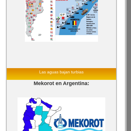
Las aguas bajan turbias
Mekorot en Argentina: