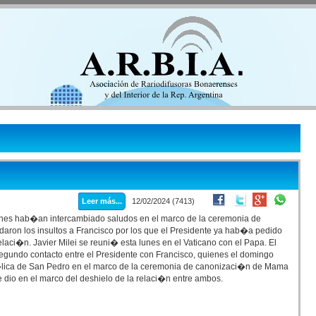
Leer más...
12/02/2024 (7413)
enes hab�an intercambiado saludos en el marco de la ceremonia de
ron los insultos a Francisco por los que el Presidente ya hab�a pedido
laci�n. Javier Milei se reuni� esta lunes en el Vaticano con el Papa. El
egundo contacto entre el Presidente con Francisco, quienes el domingo
lica de San Pedro en el marco de la ceremonia de canonizaci�n de Mama
se dio en el marco del deshielo de la relaci�n entre ambos.