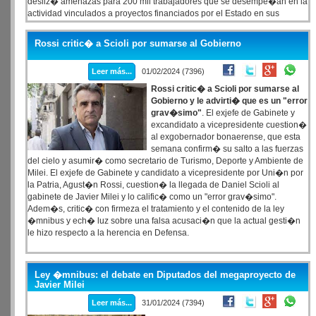
desliz� amenazas para 200 mil trabajadores que se desempe�an en la
actividad vinculados a proyectos financiados por el Estado en sus
diversos niveles.
Rossi critic� a Scioli por sumarse al Gobierno
Leer más...
01/02/2024 (7396)
Rossi critic� a Scioli por sumarse al
Gobierno y le advirti� que es un "error
grav�simo"
. El exjefe de Gabinete y
excandidato a vicepresidente cuestion�
al exgobernador bonaerense, que esta
semana confirm� su salto a las fuerzas
del cielo y asumir� como secretario de Turismo, Deporte y Ambiente de
Milei. El exjefe de Gabinete y candidato a vicepresidente por Uni�n por
la Patria, Agust�n Rossi, cuestion� la llegada de Daniel Scioli al
gabinete de Javier Milei y lo calific� como un "error grav�simo".
Adem�s, critic� con firmeza el tratamiento y el contenido de la ley
�mnibus y ech� luz sobre una falsa acusaci�n que la actual gesti�n
le hizo respecto a la herencia en Defensa.
Ley �mnibus: el debate en Diputados del megaproyecto de
Javier Milei
Leer más...
31/01/2024 (7394)