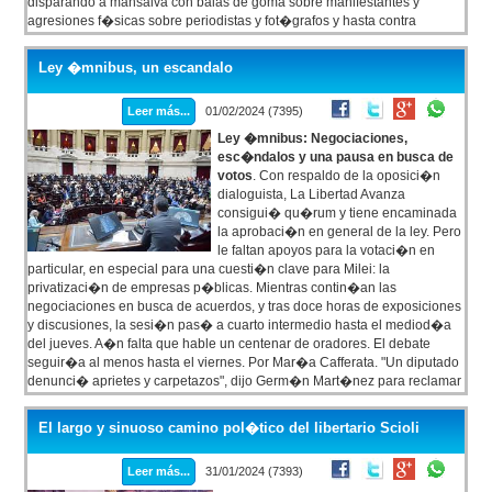
disparando a mansalva con balas de goma sobre manifestantes y
agresiones f�sicas sobre periodistas y fot�grafos y hasta contra
algunos de los diputados que bajaron desde el recinto a la calle para
intentar frenar el circo represivo. El gas pimienta disparado a los ojos de
Ley �mnibus, un escandalo
militantes de a pie fue el protagonista de la jornada, junto a la motorizada
de la PFA (el Grupo GOM), la elegida esta vez para ir al choque.
Leer más...
01/02/2024 (7395)
Ley �mnibus: Negociaciones,
esc�ndalos y una pausa en busca de
votos
. Con respaldo de la oposici�n
dialoguista, La Libertad Avanza
consigui� qu�rum y tiene encaminada
la aprobaci�n en general de la ley. Pero
le faltan apoyos para la votaci�n en
particular, en especial para una cuesti�n clave para Milei: la
privatizaci�n de empresas p�blicas. Mientras contin�an las
negociaciones en busca de acuerdos, y tras doce horas de exposiciones
y discusiones, la sesi�n pas� a cuarto intermedio hasta el mediod�a
del jueves. A�n falta que hable un centenar de oradores. El debate
seguir�a al menos hasta el viernes. Por Mar�a Cafferata. "Un diputado
denunci� aprietes y carpetazos", dijo Germ�n Mart�nez para reclamar
que el tema volviera a comisi�n. Con un Congreso vallado y rodeado de
gendarmes y polic�as, la C�mara de Diputados comenz� a debatir la
El largo y sinuoso camino pol�tico del libertario Scioli
Ley �mnibus.
Leer más...
31/01/2024 (7393)