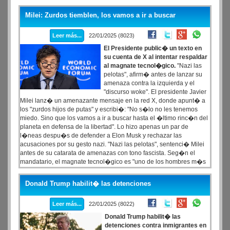
Milei: Zurdos tiemblen, los vamos a ir a buscar
Leer más...
22/01/2025 (8023)
El Presidente public� un texto en
su cuenta de X al intentar respaldar
al magnate tecnol�gico.
"Nazi las
pelotas", afirm� antes de lanzar su
amenaza contra la izquierda y el
"discurso woke". El presidente Javier
Milei lanz� un amenazante mensaje en la red X, donde apunt� a
los "zurdos hijos de putas" y escribi�: "No s�lo no les tenemos
miedo. Sino que los vamos a ir a buscar hasta el �ltimo rinc�n del
planeta en defensa de la libertad". Lo hizo apenas un par de
l�neas despu�s de defender a Elon Musk y rechazar las
acusaciones por su gesto nazi. "Nazi las pelotas", sentenci� Milei
antes de su catarata de amenazas con tono fascista. Seg�n el
mandatario, el magnate tecnol�gico es "uno de los hombres m�s
importantes de la Historia" y "est� empujando el progreso humano
a ritmos vertiginosos".
Donald Trump habilit� las detenciones
Leer más...
22/01/2025 (8022)
Donald Trump habilit� las
detenciones contra inmigrantes en