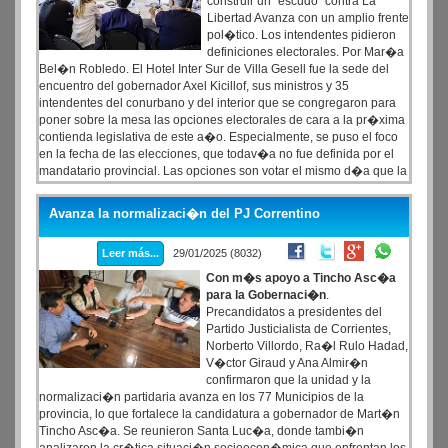
construir un "escudo" contra La
Libertad Avanza con un amplio frente
pol�tico. Los intendentes pidieron
definiciones electorales. Por Mar�a
Bel�n Robledo. El Hotel Inter Sur de Villa Gesell fue la sede del
encuentro del gobernador Axel Kicillof, sus ministros y 35
intendentes del conurbano y del interior que se congregaron para
poner sobre la mesa las opciones electorales de cara a la pr�xima
contienda legislativa de este a�o. Especialmente, se puso el foco
en la fecha de las elecciones, que todav�a no fue definida por el
mandatario provincial. Las opciones son votar el mismo d�a que la
contienda nacional o hacerlo en jornadas diferentes.
Avanza la normalizaci�n del PJ Correntino
Leer más...
29/01/2025 (8032)
Con m�s apoyo a Tincho Asc�a
para la Gobernaci�n
.
Precandidatos a presidentes del
Partido Justicialista de Corrientes,
Norberto Villordo, Ra�l Rulo Hadad,
V�ctor Giraud y Ana Almir�n
confirmaron que la unidad y la
normalizaci�n partidaria avanza en los 77 Municipios de la
provincia, lo que fortalece la candidatura a gobernador de Mart�n
Tincho Asc�a. Se reunieron Santa Luc�a, donde tambi�n