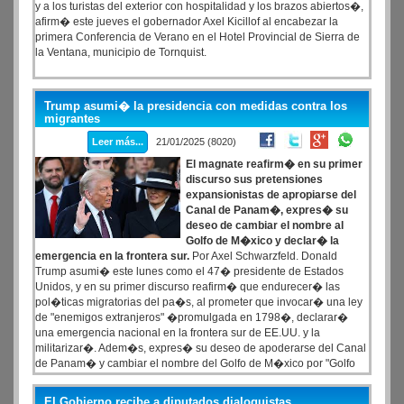
y a los turistas del exterior con hospitalidad y los brazos abiertos�,
afirm� este jueves el gobernador Axel Kicillof al encabezar la
primera Conferencia de Verano en el Hotel Provincial de Sierra de
la Ventana, municipio de Tornquist.
Trump asumi� la presidencia con medidas contra los
migrantes
Leer más...
21/01/2025 (8020)
El magnate reafirm� en su primer
discurso sus pretensiones
expansionistas de apropiarse del
Canal de Panam�, expres� su
deseo de cambiar el nombre al
Golfo de M�xico y declar� la
emergencia en la frontera sur.
Por Axel Schwarzfeld. Donald
Trump asumi� este lunes como el 47� presidente de Estados
Unidos, y en su primer discurso reafirm� que endurecer� las
pol�ticas migratorias del pa�s, al prometer que invocar� una ley
de "enemigos extranjeros" �promulgada en 1798�, declarar�
una emergencia nacional en la frontera sur de EE.UU. y la
militarizar�. Adem�s, expres� su deseo de apoderarse del Canal
de Panam� y cambiar el nombre del Golfo de M�xico por "Golfo
de Am�rica".
El Gobierno recibe a diputados dialoguistas