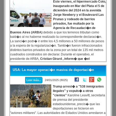
Este viernes, el hipermercado Coto,
inaugurado en Mar del Plata el 5 de
diciembre del 2024 en la avenida
Jorge Newbery y el Boulevard Las
Prunas y rodeado de barrios
privados, fue multado por la
Agencia de Recaudaci�n de
Buenos Aires (ARBA)
debido a que los terrenos tributan como
bald�o al no haberse realizado la correspondiente declaraci�n.
La sanci�n podr� ir entre los 4,5 millones a 50 millones de pesos
a la espera de la regularizaci�n. Tambi�n fueron infraccionados
distintos barrios privados de la zona por un total de 135 mil metros
cuadrados construidos sin declarar. Durante el operativo, el
presidente de ARBA,
Cristian Girard , inform� que �el
hipermercado figura como bald�o, son dos partidas que figuran
como bald�o
USA: La mayor operaci�n masiva de deportaci�n
Leer más...
24/01/2025 (8025)
Trump arrest� a "538 inmigrantes
ilegales" y expuls� a otros
"cientos"
Karoline Leavitt, secretaria
de prensa del presidente
estadounidense, precis� que las
deportaciones se hicieron en
"aviones militares". Las autoridades de Estados Unidos arrestaron a