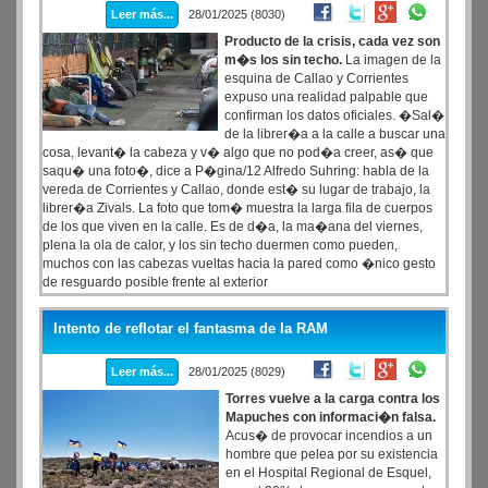
Leer más...
28/01/2025 (8030)
Producto de la crisis, cada vez son
m�s los sin techo.
La imagen de la
esquina de Callao y Corrientes
expuso una realidad palpable que
confirman los datos oficiales. �Sal�
de la librer�a a la calle a buscar una
cosa, levant� la cabeza y v� algo que no pod�a creer, as� que
saqu� una foto�, dice a P�gina/12 Alfredo Suhring: habla de la
vereda de Corrientes y Callao, donde est� su lugar de trabajo, la
librer�a Zivals. La foto que tom� muestra la larga fila de cuerpos
de los que viven en la calle. Es de d�a, la ma�ana del viernes,
plena la ola de calor, y los sin techo duermen como pueden,
muchos con las cabezas vueltas hacia la pared como �nico gesto
de resguardo posible frente al exterior
Intento de reflotar el fantasma de la RAM
Leer más...
28/01/2025 (8029)
Torres vuelve a la carga contra los
Mapuches con informaci�n falsa.
Acus� de provocar incendios a un
hombre que pelea por su existencia
en el Hospital Regional de Esquel,