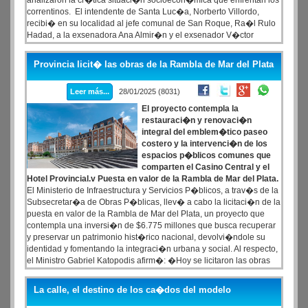
analizaron la cr�tica situaci�n socioecon�mica que enfrentan los
correntinos. El intendente de Santa Luc�a, Norberto Villordo,
recibi� en su localidad al jefe comunal de San Roque, Ra�l Rulo
Hadad, a la exsenadora Ana Almir�n y el exsenador V�ctor
Giraud. Los cuatro son precandidatos a conducir el PJ correntino
mediante el armado de la l�nea Peronismo Correntino para la
Provincia licit� las obras de la Rambla de Mar del Plata
Victoria, que lleva a Mart�n Tincho Asc�a como candidato a
gobernador de la provincia.
Leer más...
28/01/2025 (8031)
El proyecto contempla la
restauraci�n y renovaci�n
integral del emblem�tico paseo
costero y la intervenci�n de los
espacios p�blicos comunes que
comparten el Casino Central y el
Hotel Provincial.v Puesta en valor de la Rambla de Mar del Plata.
El Ministerio de Infraestructura y Servicios P�blicos, a trav�s de la
Subsecretar�a de Obras P�blicas, llev� a cabo la licitaci�n de la
puesta en valor de la Rambla de Mar del Plata, un proyecto que
contempla una inversi�n de $6.775 millones que busca recuperar
y preservar un patrimonio hist�rico nacional, devolvi�ndole su
identidad y fomentando la integraci�n urbana y social. Al respecto,
el Ministro Gabriel Katopodis afirm�: �Hoy se licitaron las obras
sobre la Rambla para recuperar un patrimonio que es referencia y
orgullo de Mar del Plata, y tambi�n de todos los argentinos y
La calle, el destino de los ca�dos del modelo
argentinas.