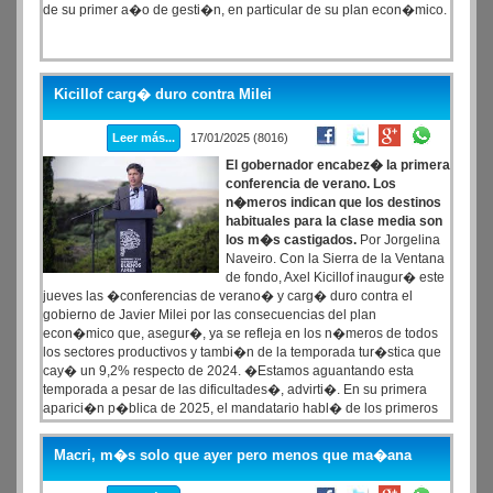
de su primer a�o de gesti�n, en particular de su plan econ�mico.
Kicillof carg� duro contra Milei
Leer más...
17/01/2025 (8016)
El gobernador encabez� la primera
conferencia de verano. Los
n�meros indican que los destinos
habituales para la clase media son
los m�s castigados.
Por Jorgelina
Naveiro. Con la Sierra de la Ventana
de fondo, Axel Kicillof inaugur� este
jueves las �conferencias de verano� y carg� duro contra el
gobierno de Javier Milei por las consecuencias del plan
econ�mico que, asegur�, ya se refleja en los n�meros de todos
los sectores productivos y tambi�n de la temporada tur�stica que
cay� un 9,2% respecto de 2024. �Estamos aguantando esta
temporada a pesar de las dificultades�, advirti�. En su primera
aparici�n p�blica de 2025, el mandatario habl� de los primeros
n�meros que muestra la temporada de verano con menos turistas
y menos consumo que en 2024.
Macri, m�s solo que ayer pero menos que ma�ana