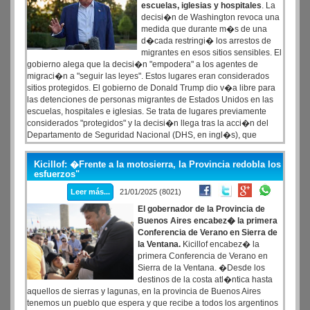
escuelas, iglesias y hospitales
. La
decisi�n de Washington revoca una
medida que durante m�s de una
d�cada restringi� los arrestos de
migrantes en esos sitios sensibles. El
gobierno alega que la decisi�n "empodera" a los agentes de
migraci�n a "seguir las leyes". Estos lugares eran considerados
sitios protegidos. El gobierno de Donald Trump dio v�a libre para
las detenciones de personas migrantes de Estados Unidos en las
escuelas, hospitales e iglesias. Se trata de lugares previamente
considerados "protegidos" y la decisi�n llega tras la acci�n del
Departamento de Seguridad Nacional (DHS, en ingl�s), que
revoc� una directriz de la Administraci�n de Joe Biden que
instru�a a las autoridades migratorias a evitar "redadas" en estos
Kicillof: �Frente a la motosierra, la Provincia redobla los
lugares o cerca a ellos.
esfuerzos"
Leer más...
21/01/2025 (8021)
El gobernador de la Provincia de
Buenos Aires encabez� la primera
Conferencia de Verano en Sierra de
la Ventana.
Kicillof encabez� la
primera Conferencia de Verano en
Sierra de la Ventana. �Desde los
destinos de la costa atl�ntica hasta
aquellos de sierras y lagunas, en la provincia de Buenos Aires
tenemos un pueblo que espera y que recibe a todos los argentinos