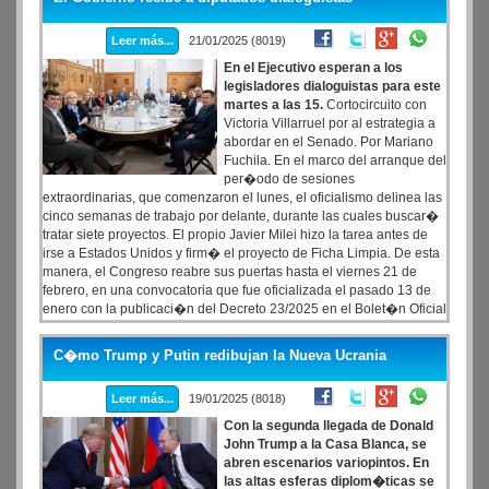
Leer más...
21/01/2025 (8019)
En el Ejecutivo esperan a los
legisladores dialoguistas para este
martes a las 15.
Cortocircuito con
Victoria Villarruel por al estrategia a
abordar en el Senado. Por Mariano
Fuchila. En el marco del arranque del
per�odo de sesiones
extraordinarias, que comenzaron el lunes, el oficialismo delinea las
cinco semanas de trabajo por delante, durante las cuales buscar�
tratar siete proyectos. El propio Javier Milei hizo la tarea antes de
irse a Estados Unidos y firm� el proyecto de Ficha Limpia. De esta
manera, el Congreso reabre sus puertas hasta el viernes 21 de
febrero, en una convocatoria que fue oficializada el pasado 13 de
enero con la publicaci�n del Decreto 23/2025 en el Bolet�n Oficial
firmado por el Presidente y su jefe de Gabinete, Guillermo Francos,
que ingres� al Congreso a trav�s del Senado de la Naci�n.
C�mo Trump y Putin redibujan la Nueva Ucrania
Leer más...
19/01/2025 (8018)
Con la segunda llegada de Donald
John Trump a la Casa Blanca, se
abren escenarios variopintos. En
las altas esferas diplom�ticas se