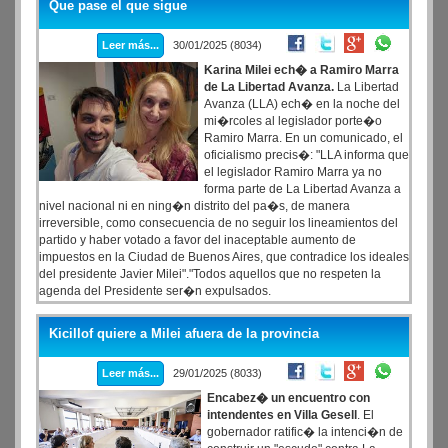
Que pase el que sigue
Leer más...
30/01/2025 (8034)
Karina Milei ech� a Ramiro Marra
de La Libertad Avanza.
La Libertad
Avanza (LLA) ech� en la noche del
mi�rcoles al legislador porte�o
Ramiro Marra. En un comunicado, el
oficialismo precis�: "LLA informa que
el legislador Ramiro Marra ya no
forma parte de La Libertad Avanza a
nivel nacional ni en ning�n distrito del pa�s, de manera
irreversible, como consecuencia de no seguir los lineamientos del
partido y haber votado a favor del inaceptable aumento de
impuestos en la Ciudad de Buenos Aires, que contradice los ideales
del presidente Javier Milei"."Todos aquellos que no respeten la
agenda del Presidente ser�n expulsados.
Kicillof quiere a Milei afuera de la provincia
Leer más...
29/01/2025 (8033)
Encabez� un encuentro con
intendentes en Villa Gesell
. El
gobernador ratific� la intenci�n de