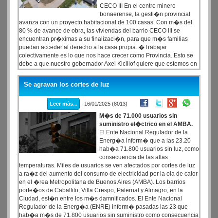
CECO III En el centro minero
bonaerense, la gesti�n provincial
avanza con un proyecto habitacional de 100 casas. Con m�s del
80 % de avance de obra, las viviendas del barrio CECO III se
encuentran pr�ximas a su finalizaci�n, para que m�s familias
puedan acceder al derecho a la casa propia. �Trabajar
colectivamente es lo que nos hace crecer como Provincia. Esto se
debe a que nuestro gobernador Axel Kicillof quiere que estemos en
constante articulaci�n con los municipios y con las distintas
entidades que buscan mejorar la calidad de vida de las personas�,
Se agravan los cortes de luz
asegur� la ministra Batakis.
Leer más...
16/01/2025 (8013)
M�s de 71.000 usuarios sin
suministro el�ctrico en el AMBA.
El Ente Nacional Regulador de la
Energ�a inform� que a las 23.20
hab�a 71.800 usuarios sin luz, como
consecuencia de las altas
temperaturas. Miles de usuarios se ven afectados por cortes de luz
a ra�z del aumento del consumo de electricidad por la ola de calor
en el �rea Metropolitana de Buenos Aires (AMBA). Los barrios
porte�os de Caballito, Villa Crespo, Paternal y Almagro, en la
Ciudad, est�n entre los m�s damnificados. El Ente Nacional
Regulador de la Energ�a (ENRE) inform� pasadas las 23 que
hab�a m�s de 71.800 usuarios sin suministro como consecuencia