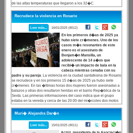
de las altas temperaturas que llegaron a los 32�C.
Recrudece la violencia en Rosario
Leer más...
16/01/2025 (8012)
En los primeros d�as de 2025 ya
hubo siete cr�menes. Uno de los
casos m�s resonantes de este
enero es el asesinato de
Benjam�n Mansilla, un
adolescente de 14 a�os que
recibi� un impacto de bala en la
cabeza mientras cenaba con su
padre y su pareja
. La violencia en la ciudad santafesina de Rosario
se recrudece y en los primeros 15 d�as de 2025 ya hubo siete
cr�menes. En las �ltimas horas dos mujeres fueron asesinadas a
balazos y otras dos resultaron heridas en el barrio Rep�blica de la
Sexta. Las primeras informaciones del caso indica que el grupo
estaba en la vereda y cerca de las 20.00 del mi�rcoles dos motos
se acercaron y efectuaron disparos, para luego darse a la fuga.
Muri� Alejandra Dar�n
Leer más...
15/01/2025 (8011)
Actriz, presidenta de la Asociaci�n