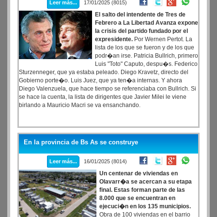
Leer más...
17/01/2025 (8015)
El salto del intendente de Tres de
Febrero a La Libertad Avanza expone
la crisis del partido fundado por el
expresidente.
Por Wernen Pertot. La
lista de los que se fueron y de los que
podr�an irse. Patricia Bullrich, primero
Luis "Toto" Caputo, despu�s. Federico
Sturzenneger, que ya estaba peleado. Diego Kravetz, directo del
Gobierno porte�o. Luis Juez, que ya ten�a internas. Y ahora
Diego Valenzuela, que hace tiempo se referenciaba con Bullrich. Si
se hace la cuenta, la lista de dirigentes que Javier Milei le viene
birlando a Mauricio Macri se va ensanchando.
En la provincia de Bs As se construye
Leer más...
16/01/2025 (8014)
Un centenar de viviendas en
Olavarr�a se acercan a su etapa
final. Estas forman parte de las
8.000 que se encuentran en
ejecuci�n en los 135 municipios.
Obra de 100 viviendas en el barrio