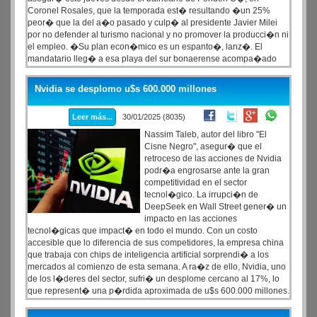
Coronel Rosales, que la temporada est� resultando �un 25%
peor� que la del a�o pasado y culp� al presidente Javier Milei
por no defender al turismo nacional y no promover la producci�n ni
el empleo. �Su plan econ�mico es un espanto�, lanz�. El
mandatario lleg� a esa playa del sur bonaerense acompa�ado
por el ministro de la Producci�n, Augusto Costa; su par de Salud,
Nicol�s Kreplak, y el intendente anfitri�n, Rodrigo Aristimu�o, tras
Nvidia se desplomo u$s 600.000 millones
reunirse en Tres Arroyos con representantes de diferentes sectores
productivos de la regi�n.
Leer más...
30/01/2025 (8035)
Nassim Taleb, autor del libro "El
Cisne Negro", asegur� que el
retroceso de las acciones de Nvidia
podr�a engrosarse ante la gran
competitividad en el sector
tecnol�gico. La irrupci�n de
DeepSeek en Wall Street gener� un
impacto en las acciones
tecnol�gicas que impact� en todo el mundo. Con un costo
accesible que lo diferencia de sus competidores, la empresa china
que trabaja con chips de inteligencia artificial sorprendi� a los
mercados al comienzo de esta semana. A ra�z de ello, Nvidia, uno
de los l�deres del sector, sufri� un desplome cercano al 17%, lo
que represent� una p�rdida aproximada de u$s 600.000 millones.
Es decir, fue la mayor ca�da en una capitalizaci�n burs�til de la
historia.