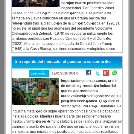
barajan cuatro posibles salidas
negociadas.
Por Federico Winer
Desde Zurich. Los c�rculos diplom�ticos que se juntan esta
semana en Davos coinciden en que la Ucrania nacida del
refer�ndum tras la disoluci�n de la Uni�n Sovi�tica en 1991 ya
no existe, al igual que las promesas del presidente Volodymyr
Oleksandrovych Zelenski (1978) de recuperar militarmente los
territorios perdidos con Rusia de Crimea (2014) y el Donb�s
(2022). Ahora, con la segunda llegada de Donald John Trump
(1948) a la Casa Blanca, se abren escenarios variopintos sobre
qu� soluciones y Estados surgir�n en la regi�n. Una cuesti�n
clave para un eje euroasi�tico en plena transformaci�n
Sin repunte del mercado, el panorama es sombr�o
geopol�tica.
Leer más...
19/01/2025 (8017)
Importaciones en ascenso, crisis
de empleo y recesi�n industrial
que no aparecen en la
autoevaluaci�n del gobierno de su
pol�tica econ�mica
. Qu� dice el
sector pyme. Por Ra�l Dellatorre. La
industria metal�rgica sigue operando con casi 50% de capacidad
instalada ociosa. Mientras buena parte del sector empresario
medio, y tambi�n en �mbitos laborales de la industria, avizoran un
panorama sombr�o para el a�o que se inicia, el gobierno insiste
en mostrar una mirada muy positiva con respecto a los resultados