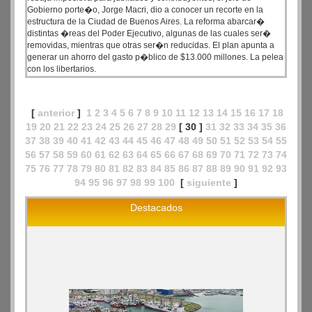
Gobierno porte�o, Jorge Macri, dio a conocer un recorte en la
estructura de la Ciudad de Buenos Aires. La reforma abarcar�
distintas �reas del Poder Ejecutivo, algunas de las cuales ser�
removidas, mientras que otras ser�n reducidas. El plan apunta a
generar un ahorro del gasto p�blico de $13.000 millones. La pelea
con los libertarios.
[
anterior
]
1
2
3
4
5
6
7
8
9
10
11
12
13
14
15
16
17
18
19
20
21
22
23
24
25
26
27
28
29
[ 30 ]
31
32
33
34
35
36
37
38
39
40
41
42
43
44
45
46
47
48
49
50
51
52
53
54
55
56
57
58
59
60
61
62
63
64
65
66
67
68
69
70
71
72
73
74
75
76
77
78
79
80
81
82
83
84
85
86
87
88
89
90
91
92
93
94
95
96
97
98
99
100
[
siguiente
]
Destacados