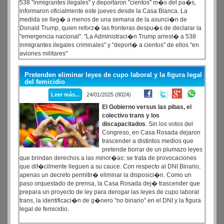
538 "inmigrantes ilegales" y deportaron "cientos" m�s del pa�s,
informaron oficialmente este jueves desde la Casa Blanca. La
medida se lleg� a menos de una semana de la asunci�n de
Donald Trump, quien reforz� las fronteras despu�s de declarar la
"emergencia nacional". "La Administraci�n Trump arrest� a 538
inmigrantes ilegales criminales" y "deport� a cientos" de ellos "en
aviones militares"
Pretenden eliminar leyes de cupo laboral y la figura legal
del femicidio
Leer más...
24/01/2025 (8024)
El Gobierno versus las pibas, el
colectivo trans y los
discapacitados
. Sin los votos del
Congreso, en Casa Rosada dejaron
trascender a distintos medios que
pretende borrar de un plumazo leyes
que brindan derechos a las minor�as: se trata de provocaciones
que dif�cilmente lleguen a su cauce. Con respecto al DNI Binario,
apenas un decreto permitir� eliminar la disposici�n. Como un
paso orquestado de prensa, la Casa Rosada dej� trascender que
prepara un proyecto de ley para derogar las leyes de cupo laboral
trans, la identificaci�n de g�nero "no binario" en el DNI y la figura
legal de femicidio.