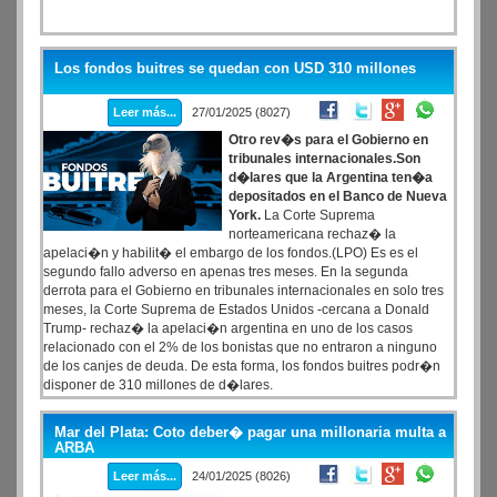
Los fondos buitres se quedan con USD 310 millones
Leer más...
27/01/2025 (8027)
Otro rev�s para el Gobierno en
tribunales internacionales.Son
d�lares que la Argentina ten�a
depositados en el Banco de Nueva
York.
La Corte Suprema
norteamericana rechaz� la
apelaci�n y habilit� el embargo de los fondos.(LPO) Es es el
segundo fallo adverso en apenas tres meses. En la segunda
derrota para el Gobierno en tribunales internacionales en solo tres
meses, la Corte Suprema de Estados Unidos -cercana a Donald
Trump- rechaz� la apelaci�n argentina en uno de los casos
relacionado con el 2% de los bonistas que no entraron a ninguno
de los canjes de deuda. De esta forma, los fondos buitres podr�n
disponer de 310 millones de d�lares.
Mar del Plata: Coto deber� pagar una millonaria multa a
ARBA
Leer más...
24/01/2025 (8026)