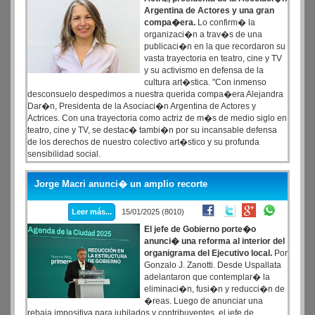
Argentina de Actores y una gran
compa�era.
Lo confirm� la
organizaci�n a trav�s de una
publicaci�n en la que recordaron su
vasta trayectoria en teatro, cine y TV
y su activismo en defensa de la
cultura art�stica. "Con inmenso
desconsuelo despedimos a nuestra querida compa�era Alejandra
Dar�n, Presidenta de la Asociaci�n Argentina de Actores y
Actrices. Con una trayectoria como actriz de m�s de medio siglo en
teatro, cine y TV, se destac� tambi�n por su incansable defensa
de los derechos de nuestro colectivo art�stico y su profunda
sensibilidad social.
Jorge Macri anunci� un amplio recorte
Leer más...
15/01/2025 (8010)
El jefe de Gobierno porte�o
anunci� una reforma al interior del
organigrama del Ejecutivo local.
Por
Gonzalo J. Zanotti. Desde Uspallata
adelantaron que contemplar� la
eliminaci�n, fusi�n y reducci�n de
�reas. Luego de anunciar una
rebaja impositiva para jubilados y contribuyentes, el jefe de