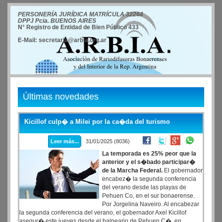
PERSONERÍA JURÍDICA MATRÍCULA 32264
DPPJ Pcia. BUENOS AIRES
N° Registro de Entidad de Bien Público 433
E-Mail: secretaria@arbia.org.ar
Últimas novedades
Kicillof culp� a Milei por la ca�da del turismo
Leer más...
31/01/2025 (8036)
La temporada es 25% peor que la
anterior y el s�bado participar�
de la Marcha Federal.
El gobernador
encabez� la segunda conferencia
del verano desde las playas de
Pehuen Co, en el sur bonaerense.
Por Jorgelina Naveiro. Al encabezar
la segunda conferencia del verano, el gobernador Axel Kicillof
asegur� este jueves desde el balneario de Pehuen C�, en