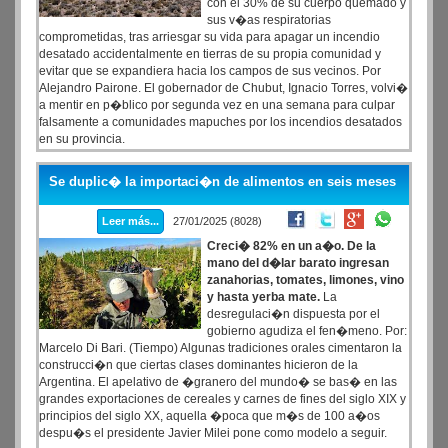
con el 30% de su cuerpo quemado y
sus v�as respiratorias
comprometidas, tras arriesgar su vida para apagar un incendio
desatado accidentalmente en tierras de su propia comunidad y
evitar que se expandiera hacia los campos de sus vecinos. Por
Alejandro Pairone. El gobernador de Chubut, Ignacio Torres, volvi�
a mentir en p�blico por segunda vez en una semana para culpar
falsamente a comunidades mapuches por los incendios desatados
en su provincia.
Se duplic� la importaci�n de alimentos en seis meses
Leer más...
27/01/2025 (8028)
Creci� 82% en un a�o. De la
mano del d�lar barato ingresan
zanahorias, tomates, limones, vino
y hasta yerba mate.
La
desregulaci�n dispuesta por el
gobierno agudiza el fen�meno. Por:
Marcelo Di Bari. (Tiempo) Algunas tradiciones orales cimentaron la
construcci�n que ciertas clases dominantes hicieron de la
Argentina. El apelativo de �granero del mundo� se bas� en las
grandes exportaciones de cereales y carnes de fines del siglo XIX y
principios del siglo XX, aquella �poca que m�s de 100 a�os
despu�s el presidente Javier Milei pone como modelo a seguir.