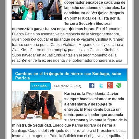
gobernador encabece cada una de
las ocho secciones electorales. La
candidatura de Ver�nica Magario
en primer lugar de la lista por la
Tercera Secci�n Electoral
comenz� a ganar fuerza en las �ltimas horas.
En el flamante
Fuerza Patria no asoman vetos respecto de la vicegobernadora,
quien podr�a ocupar el lugar que dej� vacante Cristina Kirchner
tras su condena por la Causa Vialidad. Magario es muy cercana a
Axel Kicillof, pero nunca rompi� puentes con Cristina Kirchner.
Supo navegar en aguas turbulentas en el peor momento de la
relaci�n entre la ex presidenta y el gobernador bonaerense. Esa
b�squeda de di�logo y consenso hoy es un activo para
encabezar la lista. Su candidatura pondr�a en un impasse la
Cambios en el tri�ngulo de hierro: cae Santiago, sube
disputada entre La C�mpora y Fernando Espinosa por el control
Patricia
de La Matanza toda vez que la campa�a de Fuerza Patria en el sur
Leer más...
14/07/2025 (8293)
del conurbano tendr�a como epicentro el distrito con mayor
cantidad de electores del pa�s.
Karina es la Presidenta. Javier
siempre hace lo mismo: te manda
a enfrentarla y despu�s te
entrega. El Presidente busca un
contrapeso al poder que acumula
su hermana y levanta la figura de la
ministra de Seguridad.
Luego que Karina lograra desterrar a
Santiago Caputo del tri�ngulo de hierro, ahora el Presidente busca
levantar la imagen de Patricia Bullrich con el objetivo de equilibrar