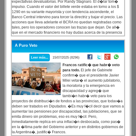
expectativas devaluatorias. Por Randy Stagnaro. El d�lar tom�
impulso. Cuando el valor del billete verde estaba en torno a los $
1290 en su variante mayorista y con tendencia ascendente, el
Banco Central intervino para torcer la directriz y bajar el precio. Las
acciones que lleva adelante el BCRA no quedan registradas como
tales, pero los operadores conocen las trazas que dejan. De all�
que en el mercado financiero no hay dudas acerca de la presencia
de la autoridad monetaria para influir en los mercados cambiarios.
A Puro Veto
Leer más...
15/07/2025 (8296)
Francos ratific� que habr� veto
para todo.
El jefe de Gabinete
confirm� que el presidente Javier
Milei vetar� el aumento jubilatorio,
la moratoria y la emergencia en
discapacidad y agreg� que
tambi�n habr� veto para los
proyectos de distribuci�n de fondos a las provincias, que todav�a
deben ser tratados en Diputados. �Es muy f�cil decir que vamos a
aumentar las pensiones por discapacidad, las jubilaciones, que se
emita dinero sin problemas, eso es muy f�cil. Pero,
inmediatamente replica en una inflaci�n desbocada, como pas�
en la �ltima parte del Gobierno anterior y en distintos gobiernos de
la Argentina�, justific� Francos.