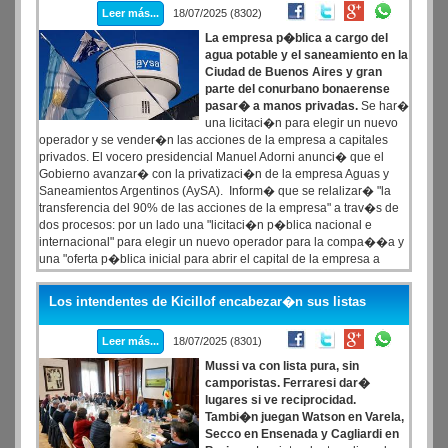
Leer más...
18/07/2025 (8302)
La empresa p�blica a cargo del
agua potable y el saneamiento en la
Ciudad de Buenos Aires y gran
parte del conurbano bonaerense
pasar� a manos privadas.
Se har�
una licitaci�n para elegir un nuevo
operador y se vender�n las acciones de la empresa a capitales
privados. El vocero presidencial Manuel Adorni anunci� que el
Gobierno avanzar� con la privatizaci�n de la empresa Aguas y
Saneamientos Argentinos (AySA). Inform� que se relalizar� "la
transferencia del 90% de las acciones de la empresa" a trav�s de
dos procesos: por un lado una "licitaci�n p�blica nacional e
internacional" para elegir un nuevo operador para la compa��a y
una "oferta p�blica inicial para abrir el capital de la empresa a
otros inversores". Aysa es una de las empresas que figuran como
�privatizables� en la Ley Bases.
Los intendentes de Kicillof encabezar�n sus listas
Leer más...
18/07/2025 (8301)
Mussi va con lista pura, sin
camporistas. Ferraresi dar�
lugares si ve reciprocidad.
Tambi�n juegan Watson en Varela,
Secco en Ensenada y Cagliardi en