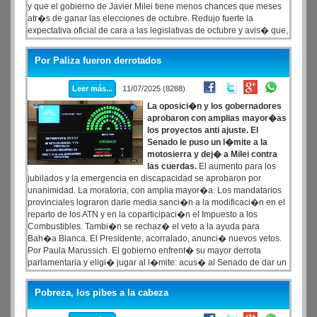
y que el gobierno de Javier Milei tiene menos chances que meses
atr�s de ganar las elecciones de octubre. Redujo fuerte la
expectativa oficial de cara a las legislativas de octubre y avis� que,
a�n ganando, deber� hacer alianzas para seguir aplicando su
plan econ�mico. Esto es lo mismo que expres� el JP Morgan, que
Por Paliza fueron derrotados
adem�s advirti� sobre los riesgos de la baja participaci�n
electoral.
Leer más...
11/07/2025 (8288)
La oposici�n y los gobernadores
aprobaron con amplias mayor�as
los proyectos anti ajuste. El
Senado le puso un l�mite a la
motosierra y dej� a Milei contra
las cuerdas.
El aumento para los
jubilados y la emergencia en discapacidad se aprobaron por
unanimidad. La moratoria, con amplia mayor�a. Los mandatarios
provinciales lograron darle media sanci�n a la modificaci�n en el
reparto de los ATN y en la coparticipaci�n el Impuesto a los
Combustibles. Tambi�n se rechaz� el veto a la ayuda para
Bah�a Blanca. El Presidente, acorralado, anunci� nuevos vetos.
Por Paula Marussich. El gobierno enfrent� su mayor derrota
parlamentaria y eligi� jugar al l�mite: acus� al Senado de dar un
�golpe institucional�. Por unanimidad, la oposici�n convirti� en
ley el aumento a las jubilaciones junto con la actualizaci�n del
Pobreza, los pibes a la cabeza
bono y la emergencia en discapacidad.