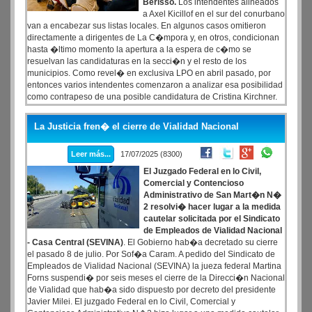
Berisso.
Los intendentes alineados
a Axel Kicillof en el sur del conurbano
van a encabezar sus listas locales. En algunos casos omitieron
directamente a dirigentes de La C�mpora y, en otros, condicionan
hasta �ltimo momento la apertura a la espera de c�mo se
resuelvan las candidaturas en la secci�n y el resto de los
municipios. Como revel� en exclusiva LPO en abril pasado, por
entonces varios intendentes comenzaron a analizar esa posibilidad
como contrapeso de una posible candidatura de Cristina Kirchner.
La Justicia fren� el cierre de Vialidad Nacional
Leer más...
17/07/2025 (8300)
El Juzgado Federal en lo Civil,
Comercial y Contencioso
Administrativo de San Mart�n N�
2 resolvi� hacer lugar a la medida
cautelar solicitada por el Sindicato
de Empleados de Vialidad Nacional
- Casa Central (SEVINA)
. El Gobierno hab�a decretado su cierre
el pasado 8 de julio. Por Sof�a Caram. A pedido del Sindicato de
Empleados de Vialidad Nacional (SEVINA) la jueza federal Martina
Forns suspendi� por seis meses el cierre de la Direcci�n Nacional
de Vialidad que hab�a sido dispuesto por decreto del presidente
Javier Milei. El juzgado Federal en lo Civil, Comercial y