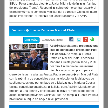
EEUU, Peter Lamelas elogi� a Javier Milei y lo defini� un "amigo
del presidente Trump". Respondi� sobre c�mo contrarrestar� el
estrecho v�nculo comercial y militar del pa�s con China, el futuro
de las inversiones, el inter�s por las tierras raras y la AMIA.
Se rompi� Fuerza Patria en Mar del Plata
Leer más...
21/07/2025 (8307)
Acci�n Marplatense present� una
lista de concejales propia con Pulti
a la cabeza.
Se rompi� Fuerza
Patria en Mar del Plata: encabeza
Mariana Cuesta por un lado y Pulti
por otro. En medio de una interna
bien brava y con un plazo para el
cierre de listas, la alianza Fuerza Patria se quebr� en Mar del Plata
con la n�mina de concejales para las elecciones legislativas de
septiembre, es que por un lado se oficializ� que Mariana Cuesta
(actual concejala) encabezar� la lista, pero Acci�n Marplatense
present� una aparte y encabezada ni m�s ni menos que por el
actual diputado provincial Gustavo Pulti. Se rompi� Fuerza Patria a
nivel local, aunque no as� a nivel provincial.