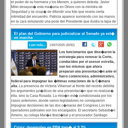
el poder de su hermana y los Menem, a quienes detesta. Javier
Milei desayun� esta ma�ana en Olivos con la ministra de
Seguridad y se ocup� de difundir una foto que revela cierta
intimidad del encuentro. Patricia aparece sonriendo con las manos
en la cara simulando una pose del Presidente que ilustra la tapa de
la revista Forbes que cuelga a su espalda. La foto parece sacada
por el propio Milei.
El plan del Gobierno para judicializar al Senado ya est�
en marcha
Leer más...
13/07/2025 (8292)
Los funcionarios que dise�aron la
estrategia para renovar la Corte,
conducidos por el asesor estrella,
son los mismos que ahora
preparan una presentaci�n ante el
fuero contencioso, administrativo,
federal para impugnar las �ltimas votaciones de la C�mara
alta.
La presencia de Victoria Villarruel al frente del recinto debilita
los argumentos jur�dicos de una presentaci�n que no realizar�
ella, sino la Casa Rosada. La misi�n est� condicionada por los
casos anteriores, donde varios legisladores no consiguieron
impugnar decisiones de las dos c�maras del Congreso.Los tres
operadores judiciales son los encargados. El secretario Sebasti�n
Amerio, su colega Mar�a Ibarz�bal y el procurador Santiago
Castro. Por: Juan Pablo Kavanagh-Perfil. Con pocos acuerdos
pol�ticos con la oposici�n, el gobierno de Javier Milei aparece
Crisis: desempleo en PBA trep� al 9,3%