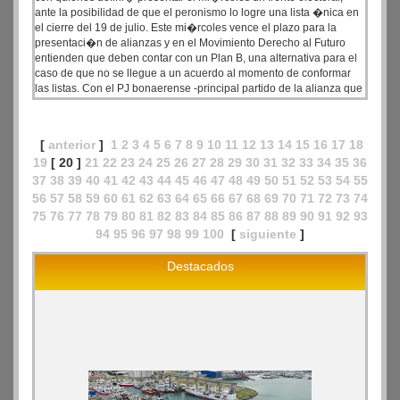
ante la posibilidad de que el peronismo lo logre una lista �nica en
el cierre del 19 de julio. Este mi�rcoles vence el plazo para la
presentaci�n de alianzas y en el Movimiento Derecho al Futuro
entienden que deben contar con un Plan B, una alternativa para el
caso de que no se llegue a un acuerdo al momento de conformar
las listas. Con el PJ bonaerense -principal partido de la alianza que
conformar� el peronismo- controlado por M�ximo Kirchner, el
gobernador necesita tener la alternativa de un andamiaje jur�dico-
electoral propio para participar de la elecci�n. Todo indica que
[
anterior
]
1
2
3
4
5
6
7
8
9
10
11
12
13
14
15
16
17
18
ser� el Frente Grande, un partido controlado por Mario Secco.
19
[ 20 ]
21
22
23
24
25
26
27
28
29
30
31
32
33
34
35
36
37
38
39
40
41
42
43
44
45
46
47
48
49
50
51
52
53
54
55
56
57
58
59
60
61
62
63
64
65
66
67
68
69
70
71
72
73
74
75
76
77
78
79
80
81
82
83
84
85
86
87
88
89
90
91
92
93
94
95
96
97
98
99
100
[
siguiente
]
Destacados