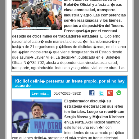
Bolet�n Oficial y afecta a �reas
clave como salud, transporte,
industria y agro. Las competencias
ser�n reasignadas y los bienes,
puestos a disposici�n del Tesoro.
Preocupaci�n por el eventual
despido de otros miles de trabajadores estatales
. El Gobierno
nacional oficializ� este martes la disoluci�n, transformaci�n y
fusi�n de 21 organismos p�blicos de distintas �reas, en el marco
del �plan motosierra� que viene desguazando el Estado desde
que asumi� Javier Milei. La decisi�n, publicada en el Bolet�n
Oficial N�?35.702, afecta a dependencias vinculadas a salud,
transporte, agroindustria, industria y seguridad vial, entre otras. Las
competencias esenciales de los entes eliminados ser�n
reasignadas a los ministerios y secretar�as correspondientes, y el
Kicillof defini� presentar un frente propio, por si no hay
personal conservar� sus cargos hasta que se dicten las nuevas
acuerdo
estructuras.
Leer más...
08/07/2025 (8282)
El gobernador discuti� su
estrategia electoral con sus jefes
territoriales. Luego se reuni� con
Sergio Massa y M�ximo Kirchner
en La Plata.
Axel Kicillof mantuvo
este lunes una reuni�n con
intendentes de su armado pol�tico
con quienes defini� presentar el mi�rcoles un frente electoral,