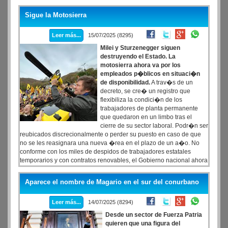
Sigue la Motosierra
Leer más...
15/07/2025 (8295)
Milei y Sturzenegger siguen
destruyendo el Estado. La
motosierra ahora va por los
empleados p�blicos en situaci�n
de disponibilidad.
A trav�s de un
decreto, se cre� un registro que
flexibiliza la condici�n de los
trabajadores de planta permanente
que quedaron en un limbo tras el
cierre de su sector laboral. Podr�n ser
reubicados discrecionalmente o perder su puesto en caso de que
no se les reasignara una nueva �rea en el plazo de un a�o. No
conforme con los miles de despidos de trabajadores estatales
temporarios y con contratos renovables, el Gobierno nacional ahora
va por los de planta permanente. Encontr� un recoveco para
avanzar con su reforma laboral y modific� de un plumazo la
Aparece el nombre de Magario en el sur del conurbano
legislaci�n que proteg�a a los trabajadores en situaci�n de
disponibilidad.
Leer más...
14/07/2025 (8294)
Desde un sector de Fuerza Patria
quieren que una figura del