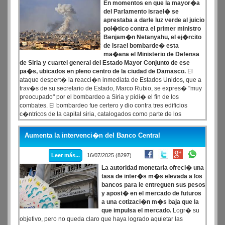
En momentos en que la mayor�a
del Parlamento israel� se
aprestaba a darle luz verde al juicio
pol�tico contra el primer ministro
Benjam�n Netanyahu, el ej�rcito
de Israel bombarde� esta
ma�ana el Ministerio de Defensa
de Siria y cuartel general del Estado Mayor Conjunto de ese
pa�s, ubicados en pleno centro de la ciudad de Damasco.
El
ataque despert� la reacci�n inmediata de Estados Unidos, que a
trav�s de su secretario de Estado, Marco Rubio, se expres� "muy
preocupado" por el bombardeo a Siria y pidi� el fin de los
combates. El bombardeo fue certero y dio contra tres edificios
c�ntricos de la capital siria, catalogados como parte de los
objetivos militares que Tel Aviv ten�a en la mira.
Aumenta la intervenci�n del Banco Central
Leer más...
16/07/2025 (8297)
La autoridad monetaria ofreci� una
tasa de inter�s m�s elevada a los
bancos para le entreguen sus pesos
y apost� en el mercado de futuros
a una cotizaci�n m�s baja que la
que impulsa el mercado.
Logr� su
objetivo, pero no queda claro que haya logrado aquietar las