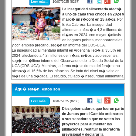
Leer más...
10/07/2025 (8287)
La inseguridad alimentaria afect�
a uno de cada tres chicos en 2024 y
marc� un r�cord en 15 a�os.
Por
Erika Cabrera. La inseguridad
alimentaria afect� a 4,3 millones de
ni�os en 2024, con mayor �nfasis
en hogares pobres, monoparentales
y con empleo precario, seg�n un informe del ODS-UCA.
La inseguridad alimentaria infantil en Argentina lleg� al 35,5% en
2024, afectando a 4,3 millones de ni�as, ni�os y adolescentes,
seg�n el �ltimo informe del Observatorio de la Deuda Social de la
UCA (ODS-UCA). Mientras, la forma m�s extrema del fen�meno
alcanz� al 16,5% de las infancias. Se trata del nivel m�s alto en
m�s de una d�cada. El estudio, titulado �Inseguridad alimentaria
en la infancia argentina: un problema estructural observado en la
coyuntura actual�, advierte que si bien la pobreza, el empleo
Aqu� est�n, estos son
precario y la desigualdad son factores hist�ricos, la situaci�n
empeor� en los �ltimos a�os.
Leer más...
10/07/2025 (8286)
Diez gobernadores que fueron parte
de Juntos por el Cambio ordenaron
a sus senadores que no voten los
proyectos para aumentar las
jubilaciones, restituir la moratoria
previsional y declarar la