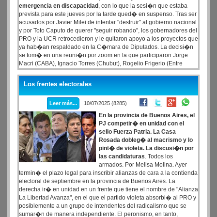
emergencia en discapacidad
, con lo que la sesi�n que estaba
prevista para este jueves por la tarde qued� en suspenso. Tras ser
acusados por Javier Milei de intentar "destruir" al gobierno nacional
y por Toto Caputo de querer "seguir robando", los gobernadores del
PRO y la UCR retrocedieron y le quitaron apoyo a los proyectos que
ya hab�an respaldado en la C�mara de Diputados. La decisi�n
se tom� en una reuni�n por zoom en la que participaron Jorge
Macri (CABA), Ignacio Torres (Chubut), Rogelio Frigerio (Entre
R�os), Gustavo Vald�s (Corrientes), Alfredo Cornejo (Mendoza),
Maximiliano Pullaro (Santa Fe), Marcelo Orrego (San Juan),
Los frentes electorales
Claudio Poggi (San Luis), Carlos Sadir (Jujuy) y Leandro Zdero
(Chaco).
Leer más...
10/07/2025 (8285)
En la provincia de Buenos Aires, el
PJ competir� en unidad con el
sello Fuerza Patria. La Casa
Rosada dobleg� al macrismo y lo
pint� de violeta. La discusi�n por
las candidaturas
. Todos los
armados. Por Melisa Molina. Ayer
termin� el plazo legal para inscribir alianzas de cara a la contienda
electoral de septiembre en la provincia de Buenos Aires. La
derecha ir� en unidad en un frente que tiene el nombre de "Alianza
La Libertad Avanza", en el que el partido violeta absorbi� al PRO y
posiblemente a un grupo de intendentes del radicalismo que se
sumar�n de manera independiente. El peronismo, en tanto,