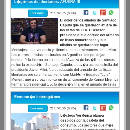
L�grimas de libertarios: AFUERA !!!
Leer más...
21/07/2025 (8306)
El dolor de los aliados de Santiago
Caputo que se quedaron afuera de
las listas de LLA. El asesor
presidencial fue corrido del armado
de listas bonaerenses y sus
aliados se quedaron sin lugar.
Mensajes de advertencia y silencio entre los streamers de La Misa.
Los cierres de listas electorales en Argentina siempre dejan
heridos. Y la interna en La Libertad Avanza de los �ltimos meses
no fue la excepci�n. Santiago Caputo, todav�a asesor estrella del
presidente Javier Milei, fue desplazado del armado de las listas
libertarias por su enfrentamiento con Mart�n y Eduardo "Lule"
Menem, que a su vez implica un distanciamiento de Karina Milei. La
hermana presidencial tuvo la decisi�n final en el armado de listas
bonaerenses, por lo cual el propio Caputo y muchos de sus aliados
se quedaron afuera.
Econom�a heterog�nea
Leer más...
21/07/2025 (8305)
L�cteos Ver�nica planea
despidos por la ca�da del
consumo.
Los sectores que m�s