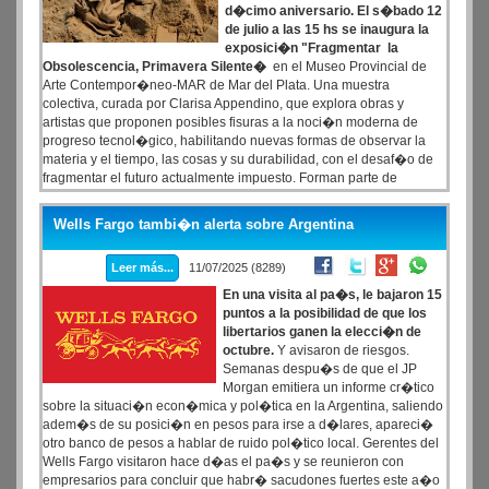
d�cimo aniversario. El s�bado 12
de julio a las 15 hs se inaugura la
exposici�n "Fragmentar la
Obsolescencia, Primavera Silente�
en el Museo Provincial de
Arte Contempor�neo-MAR de Mar del Plata. Una muestra
colectiva, curada por Clarisa Appendino, que explora obras y
artistas que proponen posibles fisuras a la noci�n moderna de
progreso tecnol�gico, habilitando nuevas formas de observar la
materia y el tiempo, las cosas y su durabilidad, con el desaf�o de
fragmentar el futuro actualmente impuesto. Forman parte de
Fragmentar la Obsolescencia, Primavera Silente Florencia Levy
(ARG), Alejandra Delgado (BOL), Mart�n Marro (ARG), Ra�l
Wells Fargo tambi�n alerta sobre Argentina
Sebasti�n Silva Cuevas (PER) y Gary Vera (ECU).
Leer más...
11/07/2025 (8289)
En una visita al pa�s, le bajaron 15
puntos a la posibilidad de que los
libertarios ganen la elecci�n de
octubre.
Y avisaron de riesgos.
Semanas despu�s de que el JP
Morgan emitiera un informe cr�tico
sobre la situaci�n econ�mica y pol�tica en la Argentina, saliendo
adem�s de su posici�n en pesos para irse a d�lares, apareci�
otro banco de pesos a hablar de ruido pol�tico local. Gerentes del
Wells Fargo visitaron hace d�as el pa�s y se reunieron con
empresarios para concluir que habr� sacudones fuertes este a�o