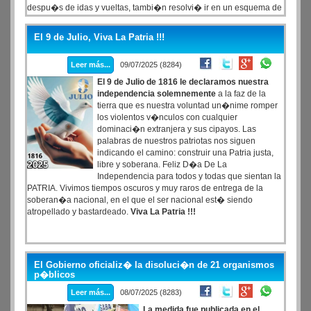
despu�s de idas y vueltas, tambi�n resolvi� ir en un esquema de
unidad bajo el sello: "Fuerza Patria"
El 9 de Julio, Viva La Patria !!!
Leer más...
09/07/2025 (8284)
El 9 de Julio de 1816 le declaramos nuestra
independencia solemnemente
a la faz de la
tierra que es nuestra voluntad un�nime romper
los violentos v�nculos con cualquier
dominaci�n extranjera y sus cipayos. Las
palabras de nuestros patriotas nos siguen
indicando el camino: construir una Patria justa,
libre y soberana. Feliz D�a De La
Independencia para todos y todas que sientan la
PATRIA. Vivimos tiempos oscuros y muy raros de entrega de la
soberan�a nacional, en el que el ser nacional est� siendo
atropellado y bastardeado.
Viva La Patria !!!
El Gobierno oficializ� la disoluci�n de 21 organismos
p�blicos
Leer más...
08/07/2025 (8283)
La medida fue publicada en el