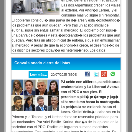
empleo generan siguen retrasados.
Las dos Argentinas: crecen los viajes
al exterior. Por Andr�s Lerner. y el
consumo masivo sigue sin remontar.
El gobierno consigui� una parva de d�lares y esta �piloteando�
los problemas que aun quedan. Pero tras un atisbo inicial de
euforia, sigue sin entusiasmar al mercado. El gobierno consigui�
una parva de d�lares y esta �piloteando� los problemas que aun
quedan. Pero tras un atisbo inicial de euforia, sigue sin entusiasmar
al mercado. A pesar de que la econom�a crece, el desempe�o de
los distintos sectores todav�a es heterog�neo. Los datos
muestran que las situaciones m�s complejas se ven en aquellos
rubros que m�s empleo generan
Convulsionado cierre de listas
Leer más...
20/07/2025 (8304)
PJ unido con alfileres, candidaturas
testimoniales y La Libertad Avanza
con el PRO a sus pies. El
peronismo pidi� pr�rroga y jug�
al hermetismo hasta la madrugada.
La pel�cula se extiende hasta el
lunes.
Kicillof defin�a cabezas en la
Primera y la Tercera, y el kirchnerismo se reservaba prioridad para
las nacionales. Por Ariel Basile. Karina, due�a de la lapicera en la
sociedad con el PRO. Radicales lograron sumar a macristas