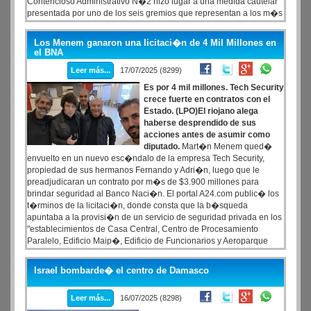
Contencioso Administrativo N�2 hizo lugar a una medida cautelar
presentada por uno de los seis gremios que representan a los m�s
de cinco mil trabajadores de la DNV.
Los Menem ganaron una licitaci�n de 4 Mil Millones en
el BNA
Leer más...
17/07/2025 (8299)
Es por 4 mil millones. Tech Security
crece fuerte en contratos con el
Estado. (LPO)El riojano alega
haberse desprendido de sus
acciones antes de asumir como
diputado.
Mart�n Menem qued�
envuelto en un nuevo esc�ndalo de la empresa Tech Security,
propiedad de sus hermanos Fernando y Adri�n, luego que le
preadjudicaran un contrato por m�s de $3.900 millones para
brindar seguridad al Banco Naci�n. El portal A24.com public� los
t�rminos de la licitaci�n, donde consta que la b�squeda
apuntaba a la provisi�n de un servicio de seguridad privada en los
"establecimientos de Casa Central, Centro de Procesamiento
Paralelo, Edificio Maip�, Edificio de Funcionarios y Aeroparque
Internacional Jorge Newbery", por un per�odo de "24 meses, con
opci�n a dos renovaciones de 12 meses cada una".
Israel bombarde� el centro de Damasco
Leer más...
16/07/2025 (8298)