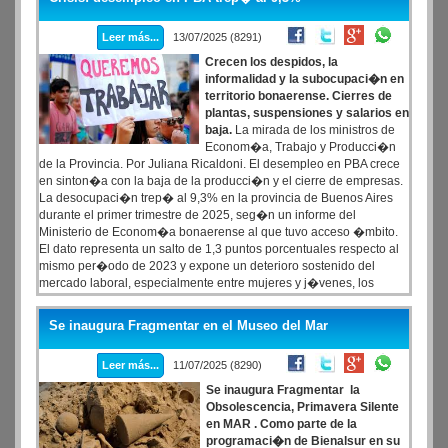
decidido a concentrar el fuego en el plano judicial, con objetivos
que parecen muy ambiciosos.
Leer más...
13/07/2025 (8291)
Crecen los despidos, la
informalidad y la subocupaci�n en
territorio bonaerense. Cierres de
plantas, suspensiones y salarios en
baja.
La mirada de los ministros de
Econom�a, Trabajo y Producci�n
de la Provincia. Por Juliana Ricaldoni. El desempleo en PBA crece
en sinton�a con la baja de la producci�n y el cierre de empresas.
La desocupaci�n trep� al 9,3% en la provincia de Buenos Aires
durante el primer trimestre de 2025, seg�n un informe del
Ministerio de Econom�a bonaerense al que tuvo acceso �mbito.
El dato representa un salto de 1,3 puntos porcentuales respecto al
mismo per�odo de 2023 y expone un deterioro sostenido del
mercado laboral, especialmente entre mujeres y j�venes, los
sectores m�s afectados.
Se inaugura Fragmentar en el Museo del Mar
Leer más...
11/07/2025 (8290)
Se inaugura Fragmentar la
Obsolescencia, Primavera Silente
en MAR . Como parte de la
programaci�n de Bienalsur en su