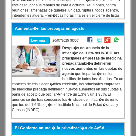
descontentos. Otro comicio local que toma in�dita relevancia. En
este caso, por sus rebotes de cara a octubre.Reuniones, contra
reuniones, amenazas de quiebre, unidad, ruptura, todos adentro,
intendentes afuera. Fren�ticas horas finales en el cierre de listas
para las elecciones desdobladas de septiembre en la provincia de
Buenos Aires, que finalmente se extendi� hasta el lunes.
Aumentar�n las prepagas en agosto
Leer más...
20/07/2025 (8303)
Despu�s del anuncio de la
inflaci�n del 1,6% del INDEC, las
principales empresas de medicina
prepaga tambi�n definieron
nuevos aumentos en las cuotas de
agosto
que impactar�n en los
bolsillos de todos los afiliados. En un
contexto de crisis econ�mica creciente, las principales empresas
de medicina prepaga definieron nuevos aumentos en sus cuotas a
partir de agosto que oscilar�n entre un 1,3% y un 1,95%. El
anuncio se dio tras conocerse los �ndices de inflaci�n de junio,
que fue del 1,6 % seg�n el Instituto Nacional de Estad�sticas y
Censos (INDEC).
El Gobierno anunci� la privatizaci�n de AySA