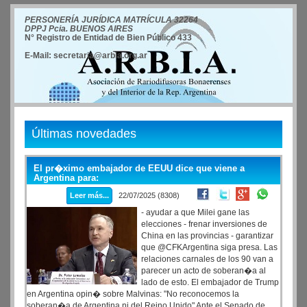
PERSONERÍA JURÍDICA MATRÍCULA 32264
DPPJ Pcia. BUENOS AIRES
N° Registro de Entidad de Bien Público 433
E-Mail: secretaria@arbia.org.ar
Últimas novedades
El pr�ximo embajador de EEUU dice que viene a
Argentina para:
Leer más...
22/07/2025 (8308)
- ayudar a que Milei gane las
elecciones - frenar inversiones de
China en las provincias - garantizar
que @CFKArgentina siga presa. Las
relaciones carnales de los 90 van a
parecer un acto de soberan�a al
lado de esto. El embajador de Trump
en Argentina opin� sobre Malvinas: "No reconocemos la
soberan�a de Argentina ni del Reino Unido" Ante el Senado de