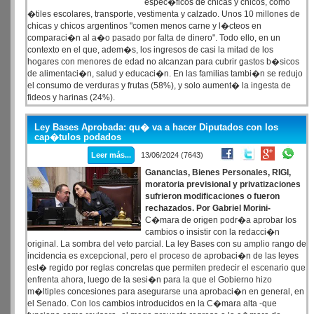
espec�ficos de chicas y chicos, como
�tiles escolares, transporte, vestimenta y calzado. Unos 10 millones de
chicas y chicos argentinos "comen menos carne y l�cteos en
comparaci�n al a�o pasado por falta de dinero". Todo ello, en un
contexto en el que, adem�s, los ingresos de casi la mitad de los
hogares con menores de edad no alcanzan para cubrir gastos b�sicos
de alimentaci�n, salud y educaci�n. En las familias tambi�n se redujo
el consumo de verduras y frutas (58%), y solo aument� la ingesta de
fideos y harinas (24%).
Ley Bases Aprobada: qu� va a hacer Diputados con los
cap�tulos podados
Leer más...
13/06/2024 (7643)
Ganancias, Bienes Personales, RIGI,
moratoria previsional y privatizaciones
sufrieron modificaciones o fueron
rechazados.
Por Gabriel Morini-
C�mara de origen podr�a aprobar los
cambios o insistir con la redacci�n
original. La sombra del veto parcial. La ley Bases con su amplio rango de
incidencia es excepcional, pero el proceso de aprobaci�n de las leyes
est� regido por reglas concretas que permiten predecir el escenario que
enfrenta ahora, luego de la sesi�n para la que el Gobierno hizo
m�ltiples concesiones para asegurarse una aprobaci�n en general, en
el Senado. Con los cambios introducidos en la C�mara alta -que