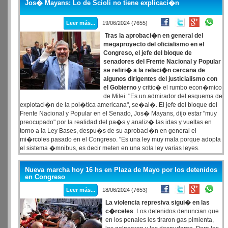
Jos� Mayans: Lo de Scioli no tiene explicaci�n
Leer más...
19/06/2024 (7655)
Tras la aprobaci�n en general del
megaproyecto del oficialismo en el
Congreso, el jefe del bloque de
senadores del Frente Nacional y Popular
se refiri� a la relaci�n cercana de
algunos dirigentes del justicialismo con
el Gobierno
y critic� el rumbo econ�mico
de Milei: "Es un admirador del esquema de
explotaci�n de la pol�tica americana", se�al�. El jefe del bloque del
Frente Nacional y Popular en el Senado, Jos� Mayans, dijo estar "muy
preocupado" por la realidad del pa�s y analiz� las idas y vueltas en
torno a la Ley Bases, despu�s de su aprobaci�n en general el
mi�rcoles pasado en el Congreso. "Es una ley muy mala porque adopta
el sistema �mnibus, es decir meten en una sola ley varias leyes.
Mezclan el tema de la reforma del Estado con las empresas del Estado y
la reforma laboral, m�s el sistema previsional.
Nueva marcha hoy 16 hs en Plaza de Mayo por los detenidos
en Congreso
Leer más...
18/06/2024 (7653)
La violencia represiva sigui� en las
c�rceles
. Los detenidos denuncian que
en los penales les tiraron gas pimienta,