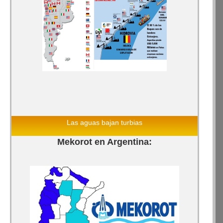
Las aguas bajan turbias
Mekorot en Argentina: