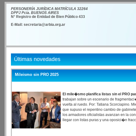
PERSONERÍA JURÍDICA MATRÍCULA 32264
DPPJ Pcia. BUENOS AIRES
N° Registro de Entidad de Bien Público 433
E-Mail: secretaria@arbia.org.ar
Últimas novedades
Mileismo sin PRO 2025
El mile�smo planifica listas sin el PRO pa
trabajan sobre un escenario de fragmentaci�n
vuelta al ruedo. Por: Tatiana Scorciapino. Mi
que supuso el repentino cambio de gabinete
los armadores oficialistas avanzan en la con
llegar con listas puras y una oposici�n frac