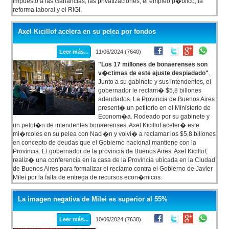
Impuesto a las Ganancias, las privatizaciones, el empleo p�blico, la
reforma laboral y el RIGI.
Axel Kicillof acelera en su pelea por fondos
Leer más...
11/06/2024 (7640)
"Los 17 millones de bonaerenses son
v�ctimas de este ajuste despiadado"
.
Junto a su gabinete y sus intendentes, el
gobernador le reclam� $5,8 billones
adeudados. La Provincia de Buenos Aires
present� un petitorio en el Ministerio de
Econom�a. Rodeado por su gabinete y
un pelot�n de intendentes bonaerenses, Axel Kicillof aceler� este
mi�rcoles en su pelea con Naci�n y volvi� a reclamar los $5,8 billones
en concepto de deudas que el Gobierno nacional mantiene con la
Provincia. El gobernador de la provincia de Buenos Aires, Axel Kicillof,
realiz� una conferencia en la casa de la Provincia ubicada en la Ciudad
de Buenos Aires para formalizar el reclamo contra el Gobierno de Javier
Milei por la falta de entrega de recursos econ�micos.
La imagen negativa de Milei es superior al 55%
Leer más...
10/06/2024 (7638)