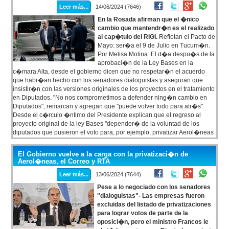
Leer más...
14/06/2024 (7646)
En la Rosada afirman que el �nico
cambio que mantendr�n es el realizado
al cap�tulo del RIGI.
Reflotan el Pacto de
Mayo: ser�a el 9 de Julio en Tucum�n.
Por Melisa Molina. El d�a despu�s de la
aprobaci�n de la Ley Bases en la
c�mara Alta, desde el gobierno dicen que no respetar�n el acuerdo
que habr�an hecho con los senadores dialoguistas y aseguran que
insistir�n con las versiones originales de los proyectos en el tratamiento
en Diputados. "No nos comprometimos a defender ning�n cambio en
Diputados", remarcan y agregan que "puede volver todo para atr�s".
Desde el c�rculo �ntimo del Presidente explican que el regreso al
proyecto original de la ley Bases "depender� de la voluntad de los
diputados que pusieron el voto para, por ejemplo, privatizar Aerol�neas
Argentinas, RTA, el Correo, destruir la moratoria, etc", pero que, si es por
ellos, solo dejar�an algunas modificaciones que se hicieron en el
El Gobierno vuelve a la carga con la privatizaci�n de
cap�tulo del RIGI.
Aerol�neas, el Correo y RTA
Leer más...
13/06/2024 (7644)
Pese a lo negociado con los senadores
"dialoguistas"- Las empresas fueron
excluidas del listado de privatizaciones
para lograr votos de parte de la
oposici�n, pero el ministro Francos le