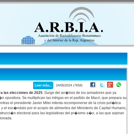
Leer más...
24/06/2024 (7658)
ra las elecciones de 2025
. Surge del an�lisis de los armadores que ya
 opositora. Se multiplican las intrigas en el partido de Macri, que prepara su
entras el presidente Javier Milei intenta recomponerse de la crisis pol�tica
 y el esc�ndalo por el acopio de alimentos del Ministerio de Capital Humano,
strucci�n electoral para las legislativas del pr�ximo a�o, a las que aspiran
cionada.