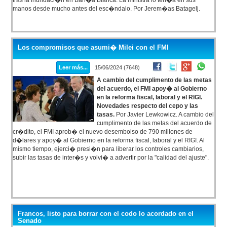
tras la inundaci�n en Bah�a Blanca. La ministra lo ten�a en sus
manos desde mucho antes del esc�ndalo. Por Jerem�as Batagelj.
Los compromisos que asumi� Milei con el FMI
Leer más...
15/06/2024 (7648)
A cambio del cumplimento de las metas
del acuerdo, el FMI apoy� al Gobierno
en la reforma fiscal, laboral y el RIGI.
Novedades respecto del cepo y las
tasas.
Por Javier Lewkowicz. A cambio del
cumplimento de las metas del acuerdo de
cr�dito, el FMI aprob� el nuevo desembolso de 790 millones de
d�lares y apoy� al Gobierno en la reforma fiscal, laboral y el RIGI. Al
mismo tiempo, ejerci� presi�n para liberar los controles cambiarios,
subir las tasas de inter�s y volvi� a advertir por la "calidad del ajuste".
Francos, listo para borrar con el codo lo acordado en el
Senado