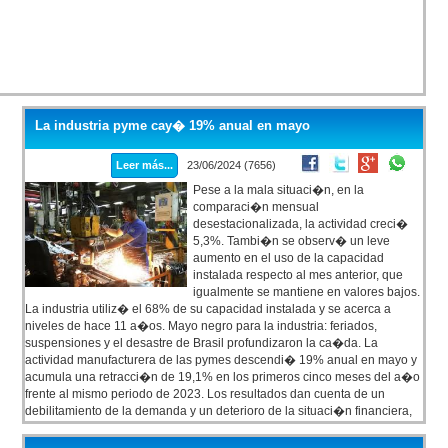
La industria pyme cay� 19% anual en mayo
Leer más...
23/06/2024 (7656)
Pese a la mala situaci�n, en la
comparaci�n mensual
desestacionalizada, la actividad creci�
5,3%. Tambi�n se observ� un leve
aumento en el uso de la capacidad
instalada respecto al mes anterior, que
igualmente se mantiene en valores bajos.
La industria utiliz� el 68% de su capacidad instalada y se acerca a
niveles de hace 11 a�os. Mayo negro para la industria: feriados,
suspensiones y el desastre de Brasil profundizaron la ca�da. La
actividad manufacturera de las pymes descendi� 19% anual en mayo y
acumula una retracci�n de 19,1% en los primeros cinco meses del a�o
frente al mismo periodo de 2023. Los resultados dan cuenta de un
debilitamiento de la demanda y un deterioro de la situaci�n financiera,
seg�n inform� CAME.