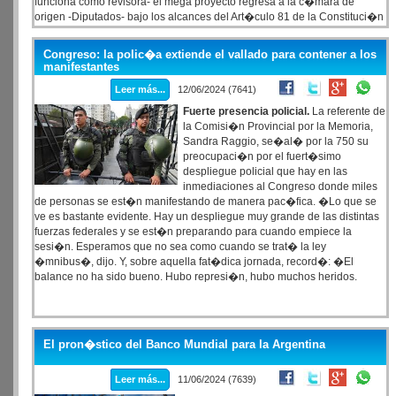
funciona como revisora- el mega proyecto regresa a la c�mara de
origen -Diputados- bajo los alcances del Art�culo 81 de la Constituci�n
Nacional, pero con particularidades.
Congreso: la polic�a extiende el vallado para contener a los
manifestantes
Leer más...
12/06/2024 (7641)
Fuerte presencia policial.
La referente de
la Comisi�n Provincial por la Memoria,
Sandra Raggio, se�al� por la 750 su
preocupaci�n por el fuert�simo
despliegue policial que hay en las
inmediaciones al Congreso donde miles
de personas se est�n manifestando de manera pac�fica. �Lo que se
ve es bastante evidente. Hay un despliegue muy grande de las distintas
fuerzas federales y se est�n preparando para cuando empiece la
sesi�n. Esperamos que no sea como cuando se trat� la ley
�mnibus�, dijo. Y, sobre aquella fat�dica jornada, record�: �El
balance no ha sido bueno. Hubo represi�n, hubo muchos heridos.
El pron�stico del Banco Mundial para la Argentina
Leer más...
11/06/2024 (7639)