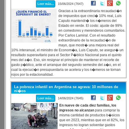
Leer más...
15/06/2024 (7647)
Gracias a la extraordinaria recaudaci�n
de impuestos que creci� 10% real, Luis
Caputo mantendr� los n�meros del
Estado en verde. El costo: ajuste de 99%
en comedores y merenderos comunitarios.
Por Carlos Lamiral. Con el resultado
extraordinario de la recaudaci�n de
mayo, que mostr� una mejora real del
10% interanual, el ministro de Econom�a, Luis Caputo, se asegur� un
resultado superavitario para el Sector P�blico Nacional para el quinto
mes del a�o. Eso, sin resignar el principio de mantener el recorte de
gasto p�blico, ante el arranque del segundo semestre del a�o, en el
cual la ejecuci�n presupuestaria se acelera y los n�meros se tornan
rojos por la estacionalidad.
La pobreza infantil en Argentina se agrava: 10 millones de
ni�os
Leer más...
14/06/2024 (7645)
En nueve de cada diez familias, los
ingresos no alcanzan
para comprar la
misma cantidad de productos b�sicos
que en 2023, mientras que en el 82%, los
ingresos no logran solventar gastos