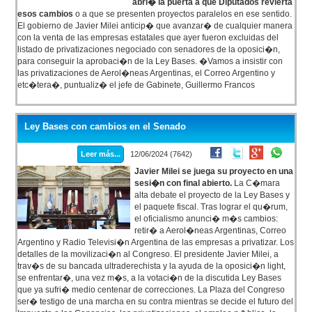
abri� la puerta a que Diputados revierta
esos cambios
o a que se presenten proyectos paralelos en ese sentido.
El gobierno de Javier Milei anticip� que avanzar� de cualquier manera
con la venta de las empresas estatales que ayer fueron excluidas del
listado de privatizaciones negociado con senadores de la oposici�n,
para conseguir la aprobaci�n de la Ley Bases. �Vamos a insistir con
las privatizaciones de Aerol�neas Argentinas, el Correo Argentino y
etc�tera�, puntualiz� el jefe de Gabinete, Guillermo Francos
Ley Bases con cambios en el Senado
Leer más...
12/06/2024 (7642)
Javier Milei se juega su proyecto en una
sesi�n con final abierto.
La C�mara
alta debate el proyecto de la Ley Bases y
el paquete fiscal. Tras lograr el qu�rum,
el oficialismo anunci� m�s cambios:
retir� a Aerol�neas Argentinas, Correo
Argentino y Radio Televisi�n Argentina de las empresas a privatizar. Los
detalles de la movilizaci�n al Congreso. El presidente Javier Milei, a
trav�s de su bancada ultraderechista y la ayuda de la oposici�n light,
se enfrentar�, una vez m�s, a la votaci�n de la discutida Ley Bases
que ya sufri� medio centenar de correcciones. La Plaza del Congreso
ser� testigo de una marcha en su contra mientras se decide el futuro del