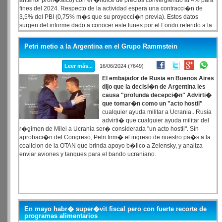
anterior pron�stico) con el �ndice de precios convergiendo al 4% para
fines del 2024. Respecto de la actividad espera una contracci�n de
3,5% del PBI (0,75% m�s que su proyecci�n previa). Estos datos
surgen del informe dado a conocer este lunes por el Fondo referido a la
8tva. Revisi�n del programa en curso.
Petri metio a la Argentina en el Grupo Rammstein
Leer más...
16/06/2024 (7649)
El embajador de Rusia en Buenos Aires
dijo que la decisi�n de Argentina les
causa "profunda decepci�n" Advirti�
que tomar�n como un "acto hostil"
cualquier ayuda militar a Ucrania.. Rusia
advirti� que cualquier ayuda militar del
r�gimen de Milei a Ucrania ser� considerada "un acto hostil". Sin
aprobaci�n del Congreso, Petri firm� el ingreso de nuestro pa�s a la
coalicion de la OTAN que brinda apoyo b�lico a Zelensky, y analiza
enviar aviones y tanques para el bando ucraniano.
En mayo habr� super�vit fiscal pero con fuerte recorte de
programas alimentarios