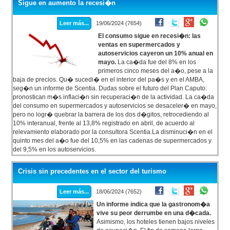
Sigue en aumento la recesi�n
Leer más...
19/06/2024 (7654)
El consumo sigue en recesi�n: las
ventas en supermercados y
autoservicios cayeron un 10% anual en
mayo.
La ca�da fue del 8% en los
primeros cinco meses del a�o, pese a la
baja de precios. Qu� sucedi� en el interior del pa�s y en el AMBA,
seg�n un informe de Scentia. Dudas sobre el futuro del Plan Caputo:
pronostican m�s inflaci�n sin recuperaci�n de la actividad. La ca�da
del consumo en supermercados y autoservicios se desaceler� en mayo,
pero no logr� quebrar la barrera de los dos d�gitos, retrocediendo al
10% interanual, frente al 13,8% registrado en abril, de acuerdo al
relevamiento elaborado por la consultora Scentia.La disminuci�n en el
quinto mes del a�o fue del 10,5% en las cadenas de supermercados y
del 9,5% en los autoservicios.
Crisis sin precedentes en el sector del turismo
Leer más...
18/06/2024 (7652)
Un informe indica que la gastronom�a
vive su peor derrumbe en una d�cada.
Asimismo, los hoteles tienen bajos niveles