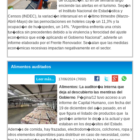
de ocupaci�n. El fin de semana largo
enciende las alertas en el turismo. Seg�n
el Instituto Nacional de Estad�stica y
Censos (INDEC), la variaci�n interanual en el �ltimo trimestre (Marzo-
Abril-Mayo) de las pernoctaciones en hoteles cay� un 11,3% y la
ocupaci�n de hu�spedes, un 14%. "Argentina enfrenta una crisis
tur�stica sin precedentes debido a la virulencia y ferocidad del ajuste
econ�mico que est� aplicando el Gobierno Nacional", advierte un
informe elaborado por el Frente Renovador. Se�alan que las medidas
econ�micas recesivas impactan negativamente en el sector.
Alimentos auditados
Leer más...
17/06/2024 (7650)
Alimentos: La auditor�a interna que
deja al descubierto las mentiras del
Gobierno
. P�gina/12 tuvo acceso a un
informe de Capital Humano, con fecha del
19 de diciembre del a�o pasado, en el
que figura el listado de productos que la
gesti�n anterior le dej� a la actual y que
estaban en los dep�sitos del Estado.
Adem�s de comida, hay frazadas, electrodom�sticos, colchones, ropa y
otros elementos disponibles para distribuir en caso de necesidad, como