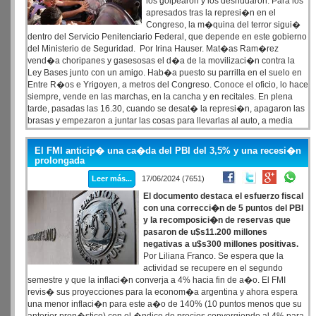
los golpearon y los desnudaron. Para los
apresados tras la represi�n en el
Congreso, la m�quina del terror sigui�
dentro del Servicio Penitenciario Federal, que depende en este gobierno
del Ministerio de Seguridad. Por Irina Hauser. Mat�as Ram�rez
vend�a choripanes y gasesosas el d�a de la movilizaci�n contra la
Ley Bases junto con un amigo. Hab�a puesto su parrilla en el suelo en
Entre R�os e Yrigoyen, a metros del Congreso. Conoce el oficio, lo hace
siempre, vende en las marchas, en la cancha y en recitales. En plena
tarde, pasadas las 16.30, cuando se desat� la represi�n, apagaron las
brasas y empezaron a juntar las cosas para llevarlas al auto, a media
cuadra. Estaba al lado del veh�culo cuando se convirti� en uno de los
33 detenidos que terminar�an acusados por delitos contra el orden
El FMI anticip� una ca�da del PBI del 3,5% y una recesi�n
constitucional y el agravante de terrorismo.
prolongada
Leer más...
17/06/2024 (7651)
El documento destaca el esfuerzo fiscal
con una correcci�n de 5 puntos del PBI
y la recomposici�n de reservas que
pasaron de u$s11.200 millones
negativas a u$s300 millones positivas.
Por Liliana Franco. Se espera que la
actividad se recupere en el segundo
semestre y que la inflaci�n converja a 4% hacia fin de a�o. El FMI
revis� sus proyecciones para la econom�a argentina y ahora espera
una menor inflaci�n para este a�o de 140% (10 puntos menos que su