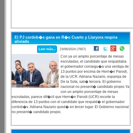
El PJ cordob�s gana en R�o Cuarto y Llaryora respira
aliviado
Leer más...
23/06/2024 (7657)
Con ya un amplio porcentaje de mesas
escrutadas, el candidato que respaldaba
el gobernador consegu�a una ventaja de
13 puntos por encima de Hern�n Parodi,
de la UCR. Adriana Nazario, expareja de
De la Sota, sali� tercera. El gobierno
nacional no present� candidato propio.Ya
con un amplio porcentaje de mesas
escrutadas, parece dif�cil que Hern�n Parodi (UCR) recorte la
diferencia de 13 puntos con el candidato que respald� el gobernador
cordob�s. Adriana Nazario qued� en tercer lugar. El Gobierno nacional
no present� candidato propio.